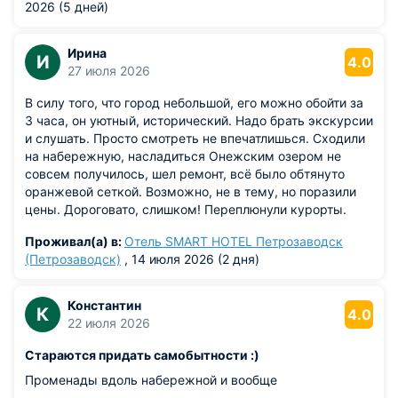
достопримечательностей и промышленных предприятий
2026 (5 дней)
машиностроения и металлообработки, производством
транспортных средств и оборудования, пищевой, легкой и
Ирина
лесной промышленностью. Онежский тракторный завод,
И
4.0
27 июля 2026
Литейный завод, судостроительный завод «Авангард»,
карельский мясокомбинат, Петрозаводский ликеро-
В силу того, что город небольшой, его можно обойти за
водочный завод, Швейная фабрика «Северянка» считаются
3 часа, он уютный, исторический. Надо брать экскурсии
по сей день крупнейшими.
и слушать. Просто смотреть не впечатлишься. Сходили
на набережную, насладиться Онежским озером не
Петрозаводск насчитывает множество развлекательных
совсем получилось, шел ремонт, всё было обтянуто
несколько крупных учебных заведений: Петрозаводский
оранжевой сеткой. Возможно, не в тему, но поразили
государственный университет, Карельская
цены. Дороговато, слишком! Переплюнули курорты.
государственная педагогическая академия, ведущая свою
Поразили ценами магазины. За те же ягоды, которыми
историю с 1931 года, и государственная консерватория
Проживал(а) в:
Отель SMART HOTEL Петрозаводск
усыпан лес, в изобилии, дерут баснословные деньги. Но
города Петрозаводск. Петрозаводский государственный
(Петрозаводск)
, 14 июля 2026 (2 дня)
это, скорее, претензия к властям города. Цены на
университет начал свою работу в1940 году и на
экскурсии тоже кусаются, мягко говоря. И это не
сегодняшний день подготовил более 35000
только мое мнение. Поэтому все, что хотелось
высококвалифицированных специалистов самых разных
Константин
К
4.0
посмотреть, не получилось, принципиально не поехали.
специальностей. Этот университет приобрел статус самого
22 июля 2026
Тот же остров Кижи, просто храм на острове, всё. Ну,
престижного и крупного университета на европейском
честно, не стоит это тех денег. В целом в Карелии
Стараются придать самобытности :)
севере страны. Напротив университета находится
понравилось, изумительная природа, озера...У нас была
студенческий бульвар — своего рода небольшая
Променады вдоль набережной и вообще
отличная база отдыха на берегу Сямозера, классная
достопримечательность города. Больше сорока учебных