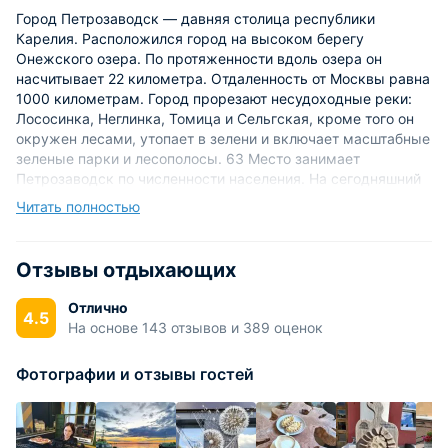
Город Петрозаводск — давняя столица республики
Карелия. Расположился город на высоком берегу
Онежского озера. По протяженности вдоль озера он
насчитывает 22 километра. Отдаленность от Москвы равна
1000 километрам. Город прорезают несудоходные реки:
Лососинка, Неглинка, Томица и Сельгская, кроме того он
окружен лесами, утопает в зелени и включает масштабные
зеленые парки и лесополосы. 63 Место занимает
Петрозаводск по численности населения. На сегодняшний
день здесь проживает 271 тысяча человек,
Читать полностью
представляющих более 50 национальностей, большую
часть которых представлена русскими и карелами.
Отзывы отдыхающих
Город подразделен на несколько микрорайонов: Бараний
берег, Выгойнаволок, Железнодорожный, Кукковка,
Отлично
4.5
Ключевая, Октябрьский, Северная промзона, Силикатный
На основе 143 отзывов и 389 оценок
завод, Соломенное. Герб города появился в 1991 году.
Петрозаводск возник благодаря Петру Великому, а также
Фотографии и отзывы гостей
под воздействием исторических событий 18 века. В те
времена Россия боролась за выход к Балтийскому морю,
жизнь общества переустраивалась на «европейский
манер», бурными темпами развивалось промышленное