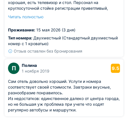
хорошая, есть телевизор и стол. Персонал на
круглосуточной стойке регистрации приветливый,
всегда рад помочь. Очень порадовало классное кафе
Читать полностью
прямо на территории, можно здорово посидеть
вечером за чашечкой кофе. Везде чисто, уборку
Проживание:
15 мая 2026 (3 дня)
проводят регулярно.
Из недостатков: временами скорость интернета в
Тип номера:
Двухместный (Стандартный двухместный
номере заметно падала, особенно по вечерам.
номер с 1 кроватью)
Отзыв оставлен без бронирования
Полина
П
9.5
1 ноября 2019
Сам отель довольно хороший. Услуги и номера
соответствует своей стоимости. Завтраки вкусные,
разнообразие понравилось.
Из недостатков: единственное далеко от центра города,
но не большая уж проблема при учете что ходят
регулярно автобусы и маршрутки.