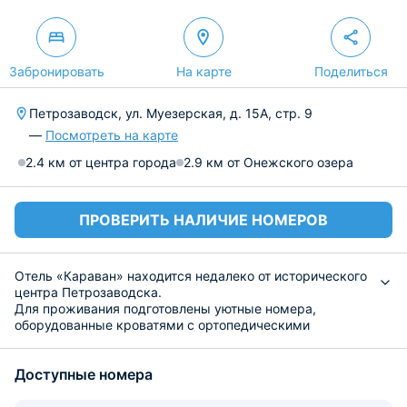
Забронировать
На карте
Поделиться
Петрозаводск, ул. Муезерская, д. 15А, стр. 9
—
Посмотреть на карте
2.4 км от центра города
2.9 км от Онежского озера
ПРОВЕРИТЬ НАЛИЧИЕ НОМЕРОВ
Отель «Караван» находится недалеко от исторического
центра Петрозаводска.
Для проживания подготовлены уютные номера,
оборудованные кроватями с ортопедическими
матрасами, прикроватными тумбочками, рабочим
столом и современным телевизором. В комнатах
Доступные номера
доступен интернет. Собственные ванные оснащены
душем и раковиной.
На территории гостиницы есть кафе, в шаговой