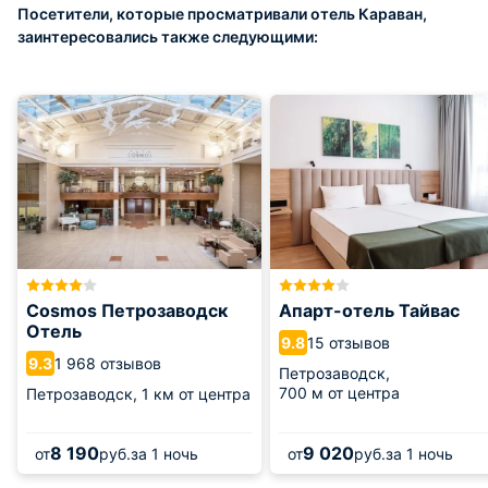
Посетители, которые просматривали отель Караван,
заинтересовались также следующими:
Cosmos Петрозаводск
Апарт-отель Тайвас
Отель
15 отзывов
9.8
1 968 отзывов
9.3
Петрозаводск,
700 м от центра
Петрозаводск,
1 км от центра
8 190
9 020
от
руб.
за 1 ночь
от
руб.
за 1 ночь