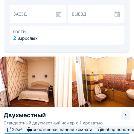
доступности открыты продуктовые магазины,
супермаркеты и кафе.
ЗАЕЗД
ВЫЕЗД
Благодаря удачному расположению, ключевые
городские локации находятся совсем рядом: до
центральной площади Ленина составляет 2,1 км, а до
знаменитого Губернаторского сада — 2,3 км.
ГОСТИ
Расстояние до аэропорта — 13 км, а до
2
Взрослых
железнодорожного вокзала — 1,6 км.
Двухместный
Стандартный двухместный номер с 1 кроватью
22м²
собственная ванная комната
набор полотен