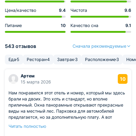
Цена/качество
9.4
Чистота
9.6
Питание
10
Качество сна
9.1
543 отзывов
Сначала рекомендуемые
Еда
5
Ресторан
4
Завтрак
3
Расположение
3
Ном
Артем
10
15 марта 2026
Нам понравился этот отель и номер, который мы здесь
брали на двоих. Это хоть и стандарт, но вполне
приличный. Окна панорамные открывают прекрасные
виды на местный лес. Парковка для автомобилей
предлагается, но за дополнительную плату. А вот
завтраки уже включены в стоимость. Кому-то
Читать полностью
покажется такой отдых дорогим, но он качественный и
стоит своих денег.