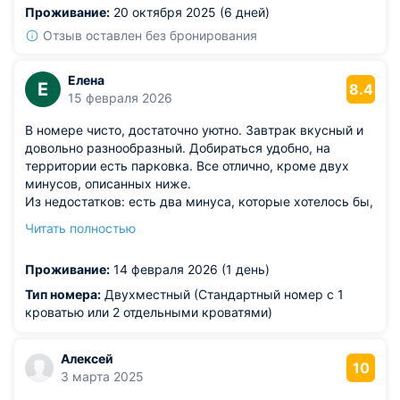
Проживание:
20 октября 2025 (6 дней)
Отзыв оставлен без бронирования
Елена
Е
8.4
15 февраля 2026
В номере чисто, достаточно уютно. Завтрак вкусный и
довольно разнообразный. Добираться удобно, на
территории есть парковка. Все отлично, кроме двух
минусов, описанных ниже.
Из недостатков: есть два минуса, которые хотелось бы,
чтобы были учтены для последующих отдыхающих: 1.
Читать полностью
Маленькие, тоненькие одеяла. В отеле предлагают
целое меню подушек, при этом нет нормального
Проживание:
14 февраля 2026 (1 день)
одеяла. Они очень тонкие и узкие. Даже одному спать
под ним максимально некомфортно. Спать вдвоем под
Тип номера:
Двухместный (Стандартный номер с 1
такими тонкими одеялами - нуу, прям плохо и
кроватью или 2 отдельными кроватями)
максимально неудобно. 2. Огромный, просто жирный
минус: Была забронирована Беседка с набором BBQ.
Алексей
Как вижу это я - пришли в беседку тебе либо набор
10
3 марта 2025
выдают на месте, либо рядом есть кафе, где можно
было бы его забрать. На самом деле все не так. Набор