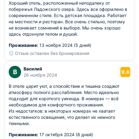
Хороший отель, расположенный неподалеку от
нужно забирать на ресепшен (о том, что его надо
побережья Ладожского озера. Здесь все оформлено в
забирать там, конечно, никто не сказал). Хорошо, что
современном стиле. Есть детская площадка. Работает
перед тем как идти в беседку мы позвонили на
на местности и ресторан. Все очень стильно, поэтому
ресепшен и нам сообщили эту информацию. Нам очень
не возникает сомнений в выборе. Мы очень хорошо
«повезло» и мы были там когда на улице было -20.
здесь отдохнули телом и душой.
Дойти до беседки, увидеть, что нет набора, каким-то
образом догадаться, что его надо забирать на ресепшен
Проживание:
13 ноября 2024 (5 дней)
- лишне потраченные пол часа и много нервных клеток.
Отзыв оставлен без бронирования
На морозе!!! Как минимум, можно было выдать его
сразу. Заселение в 15:00, беседка в 16:00. При том, что
на ресепшен бронь сразу подтвердили. В общем, все
Василий
В
9.6
классно, но учтите данные минусы, пожалуйста. Они
26 ноября 2024
прям портят общее впечатление об отеле.
В отеле царит уют, а спокойствие и тишина создают
атмосферу полного расслабления. Место идеально
подходит для короткого уикенда. В номерах — всё
необходимое для комфортного проживания.
Из недостатков: в некоторых номерах не хватает
естественного освещения, что делает их немного
темными.
Проживание:
17 октября 2024 (8 дней)