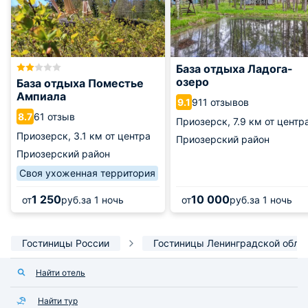
База отдыха Ладога-
озеро
База отдыха Поместье
Ампиала
911 отзывов
9.1
61 отзыв
8.7
Приозерск,
7.9 км от центр
Приозерск,
3.1 км от центра
Приозерский район
Приозерский район
Своя ухоженная территория
1 250
10 000
от
руб.
за 1 ночь
от
руб.
за 1 ночь
Гостиницы России
Гостиницы Ленинградской обла
Найти отель
Найти тур