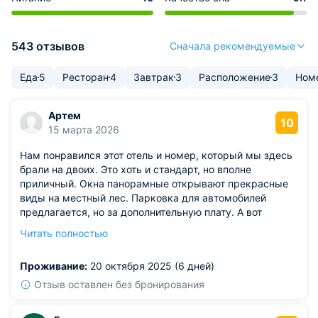
543 отзывов
Сначала рекомендуемые
Еда
5
Ресторан
4
Завтрак
3
Расположение
3
Ном
Артем
10
15 марта 2026
Нам понравился этот отель и номер, который мы здесь
брали на двоих. Это хоть и стандарт, но вполне
приличный. Окна панорамные открывают прекрасные
виды на местный лес. Парковка для автомобилей
предлагается, но за дополнительную плату. А вот
завтраки уже включены в стоимость. Кому-то
Читать полностью
покажется такой отдых дорогим, но он качественный и
стоит своих денег.
Проживание:
20 октября 2025 (6 дней)
Отзыв оставлен без бронирования