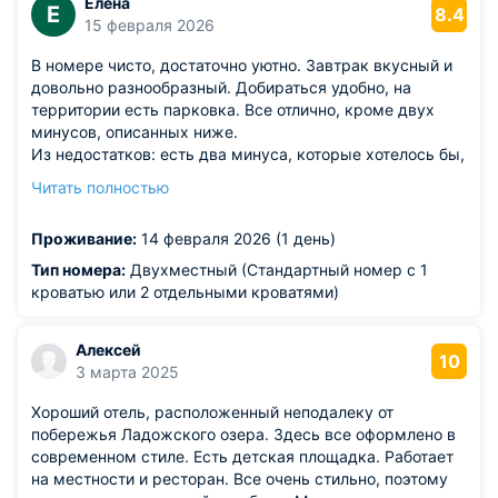
Елена
Е
8.4
15 февраля 2026
В номере чисто, достаточно уютно. Завтрак вкусный и
довольно разнообразный. Добираться удобно, на
территории есть парковка. Все отлично, кроме двух
минусов, описанных ниже.
Из недостатков: есть два минуса, которые хотелось бы,
чтобы были учтены для последующих отдыхающих: 1.
Читать полностью
Маленькие, тоненькие одеяла. В отеле предлагают
целое меню подушек, при этом нет нормального
Проживание:
14 февраля 2026 (1 день)
одеяла. Они очень тонкие и узкие. Даже одному спать
под ним максимально некомфортно. Спать вдвоем под
Тип номера:
Двухместный (Стандартный номер с 1
такими тонкими одеялами - нуу, прям плохо и
кроватью или 2 отдельными кроватями)
максимально неудобно. 2. Огромный, просто жирный
минус: Была забронирована Беседка с набором BBQ.
Алексей
Как вижу это я - пришли в беседку тебе либо набор
10
3 марта 2025
выдают на месте, либо рядом есть кафе, где можно
было бы его забрать. На самом деле все не так. Набор
Хороший отель, расположенный неподалеку от
нужно забирать на ресепшен (о том, что его надо
побережья Ладожского озера. Здесь все оформлено в
забирать там, конечно, никто не сказал). Хорошо, что
современном стиле. Есть детская площадка. Работает
перед тем как идти в беседку мы позвонили на
на местности и ресторан. Все очень стильно, поэтому
ресепшен и нам сообщили эту информацию. Нам очень