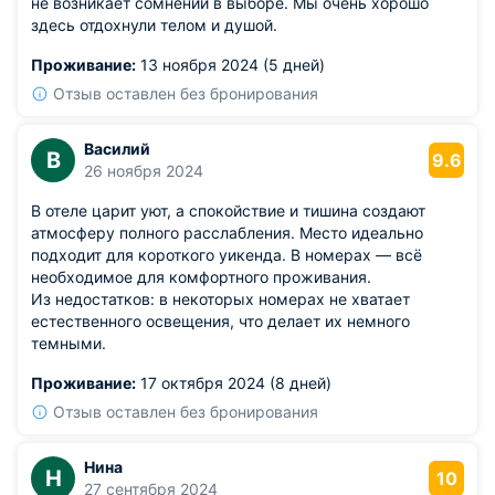
не возникает сомнений в выборе. Мы очень хорошо
«повезло» и мы были там когда на улице было -20.
здесь отдохнули телом и душой.
Дойти до беседки, увидеть, что нет набора, каким-то
образом догадаться, что его надо забирать на ресепшен
Проживание:
13 ноября 2024 (5 дней)
- лишне потраченные пол часа и много нервных клеток.
Отзыв оставлен без бронирования
На морозе!!! Как минимум, можно было выдать его
сразу. Заселение в 15:00, беседка в 16:00. При том, что
на ресепшен бронь сразу подтвердили. В общем, все
Василий
В
9.6
классно, но учтите данные минусы, пожалуйста. Они
26 ноября 2024
прям портят общее впечатление об отеле.
В отеле царит уют, а спокойствие и тишина создают
атмосферу полного расслабления. Место идеально
подходит для короткого уикенда. В номерах — всё
необходимое для комфортного проживания.
Из недостатков: в некоторых номерах не хватает
естественного освещения, что делает их немного
темными.
Проживание:
17 октября 2024 (8 дней)
Отзыв оставлен без бронирования
Нина
Н
10
27 сентября 2024