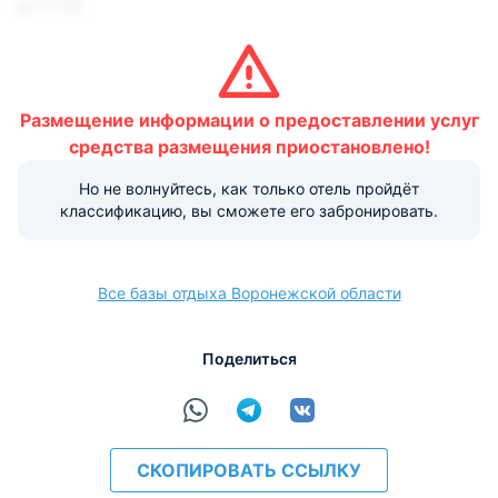
до 12:00
Условия и правила проживания:
Размещение домашних животных не допускается.
Размещение информации о предоставлении услуг
Варианты оплаты, доступные на ресепшене:
средства размещения приостановлено!
Но не волнуйтесь, как только отель пройдёт
Наличные
Безналичный
Visa
Euro/Mastercard
МИР
классификацию, вы сможете его забронировать.
Все базы отдыха Воронежской области
расчёт
Поделиться
СКОПИРОВАТЬ ССЫЛКУ