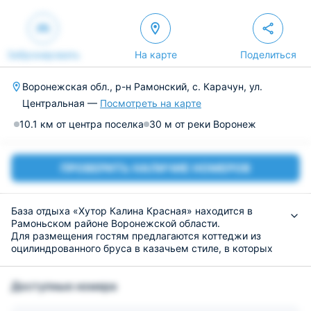
Забронировать
На карте
Поделиться
Воронежская обл., р-н Рамонский, с. Карачун, ул.
Центральная —
Посмотреть на карте
10.1 км от центра поселка
30 м от реки Воронеж
ПРОВЕРИТЬ НАЛИЧИЕ НОМЕРОВ
База отдыха «Хутор Калина Красная» находится в
Рамоньском районе Воронежской области.
Для размещения гостям предлагаются коттеджи из
оцилиндрованного бруса в казачьем стиле, в которых
имеются все необходимые условия для
комфортабельного проживания.
Доступные номера
Для туристов, прибывших на личном транспорте,
предусмотрена автомобильная стоянка.
На территории установлено 6 беседок для семейного и