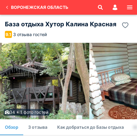
ВОРОНЕЖСКАЯ ОБЛАСТЬ
База отдыха Хутор Калина Красная
3 отзыва гостей
9.1
34 + 1 фото гостей
Обзор
3 отзыва
Как добраться до Базы отдыха
Н