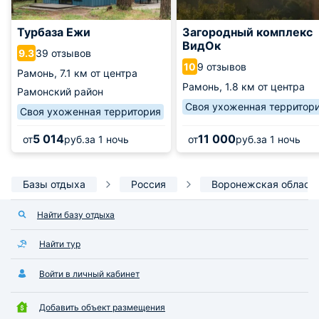
Турбаза Ежи
Загородный комплекс
ВидОк
39 отзывов
9.3
9 отзывов
10
Рамонь,
7.1 км от центра
Рамонь,
1.8 км от центра
Рамонский район
Своя ухоженная территор
Своя ухоженная территория
5 014
11 000
от
руб.
за 1 ночь
от
руб.
за 1 ночь
Базы отдыха
Россия
Воронежская област
Найти базу отдыха
Найти тур
Войти в личный кабинет
Добавить объект размещения