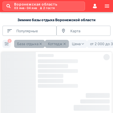
Воронежская область
03 янв
-
04 янв
2
гостя
Зимние базы отдыха Воронежской области
Популярные
Карта
2
База отдыха
Коттедж
Цена
от
2 000
до
3