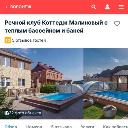
ВОРОНЕЖ
Речной клуб Коттедж Малиновый с
теплым бассейном и баней
5 отзывов гостей
10
32 фото объекта
Обзор
Номера
5 отзывов
Услуги
Как добрат