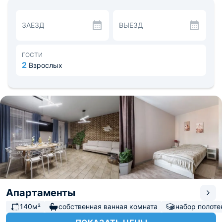
телевидение.
Кухня оборудована электрическим чайником, плитой,
микроволновой печью, духовым шкафом, обеденным
ЗАЕЗД
ВЫЕЗД
уголком, необходимой посудой и столовыми
приборами. Вблизи есть магазин продуктов. Если
захочется устроить барбекю, то можно
воспользоваться специальной зоной с мангалом,
ГОСТИ
шампурами и решетками.
2
Взрослых
На ухоженной территории есть крытая веранда с
плетенной мебелью, русская баня, теплый бассейн с
навесом, шезлонгами и зонтами, парковка на 5 машин.
Расстояние до аэропорта «Чертовицкое» составляет
22,2 км, до железнодорожного вокзала «Воронеж-1» –
11,3 км.
Апартаменты
140м²
собственная ванная комната
набор полоте