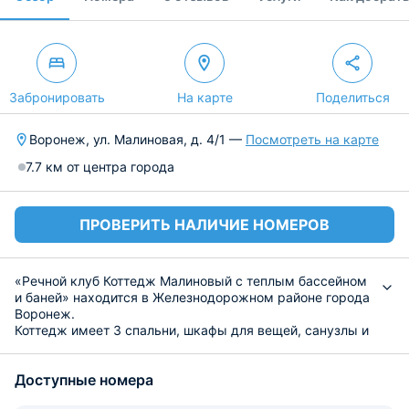
Забронировать
На карте
Поделиться
Воронеж, ул. Малиновая, д. 4/1 —
Посмотреть на карте
7.7 км от центра города
ПРОВЕРИТЬ НАЛИЧИЕ НОМЕРОВ
«Речной клуб Коттедж Малиновый с теплым бассейном
и баней» находится в Железнодорожном районе города
Воронеж.
Коттедж имеет 3 спальни, шкафы для вещей, санузлы и
стиральные машины, гостиную со столовой, а также
кондиционеры. Гостям предоставляются набор
Доступные номера
постельного белья и полотенец, тапочки, гигиенические
принадлежности. Есть доступ к сети Wi-Fi и