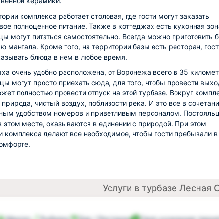
венной керамики.
тории комплекса работает столовая, где гости могут заказать
вое полноценное питание. Также в коттеджах есть кухонная зон
цы могут питаться самостоятельно. Всегда можно приготовить 
ю мангала. Кроме того, на территории базы есть ресторан, гост
казывать блюда в нем в любое время.
ыха очень удобно расположена, от Воронежа всего в 35 километ
цы могут просто приехать сюда, для того, чтобы провести выхо
ожет полностью провести отпуск на этой турбазе. Вокруг компл
 природа, чистый воздух, поблизости река. И это все в сочетани
ным удобством номеров и приветливым персоналом. Постояль
в этом месте, оказываются в единении с природой. При этом
и комплекса делают все необходимое, чтобы гости пребывали в
омфорте.
Услуги в турбазе Лесная 
Мангал
Рыбалка
Бар / Ресторан
Своя ухоженная терри