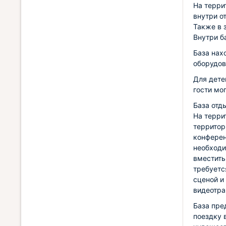
На терри
внутри о
Также в 
Внутри б
База нах
оборудов
Для дете
гости мо
База отд
На терри
территор
конферен
необходи
вместить
требуетс
сценой и
видеотра
База пре
поездку 