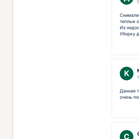
Снимали 
теплые о
Из недос
Уборку д
К
Данная т
очень по
С