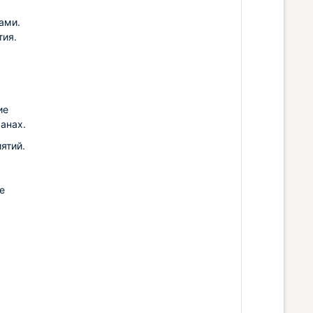
ами.
тия.
ие
ранах.
ятий.
е