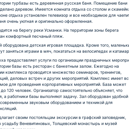
тории турбазы есть деревянная русская баня. Помещение бани
тделано деревом. Имеется комната отдыха со столом и скамейк
зоне отдыха установлен телевизор и все необходимое для чаепи
аня очень уютная и оригинально оформленная.
одится на берегу реки Усманки. На территории зоны берега
ан комфортный песчаный пляж.
й оборудована детская игровая площадка. Кроме того, маленьк
гут заняться играми в мяч, покататься на велосипедах и катама
ыха предоставляет услуги по организации праздничных меропри
тории базы есть ресторан с банкетным залом. Ежегодно на
ии комплекса проводится множество семинаров, тренингов,
ций, деловых встреч и других мероприятий. Комплекс имеет вс
мое для проведения корпоративных мероприятий. База может
 до 120 человек. Организатор самостоятельно объясняет, что
я, а работники базы выполняют задачу. Зал оборудован удобной
 современным звуковым оборудованием и техникой для
нсляций.
длагает своим постояльцам экскурсии в графский заповедник,
в усадьбу Веневитиновых, Толщевский монастырь и музей