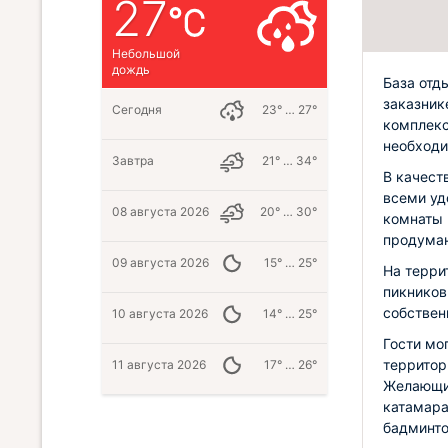
27
Небольшой
дождь
База отд
заказник
Сегодня
23° … 27°
комплекс
необходи
Завтра
21° … 34°
В качест
всеми уд
08 августа 2026
20° … 30°
комнаты 
продуман
09 августа 2026
15° … 25°
На терри
пикников
собствен
10 августа 2026
14° … 25°
Гости мо
территор
11 августа 2026
17° … 26°
Желающие
катамара
бадминто