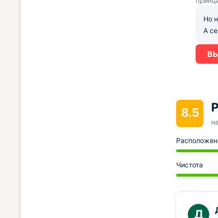
принц
Но н
А с
ВЫ
Р
8.5
н
Расположен
Чистота
Д