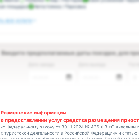
ая площадка
Автостоянка / Парковка
ь все услуги
Введите предполагаемые даты поездки, для пр
Дата заезда
Дата выезда
Гост
—.—.—
—.—.—
2
Размещение информации
о предоставлении услуг средства размещения приост
сно Федеральному закону от 30.11.2024 № 436-ФЗ «О внесении 
х туристской деятельности в Российской Федерации» и статью