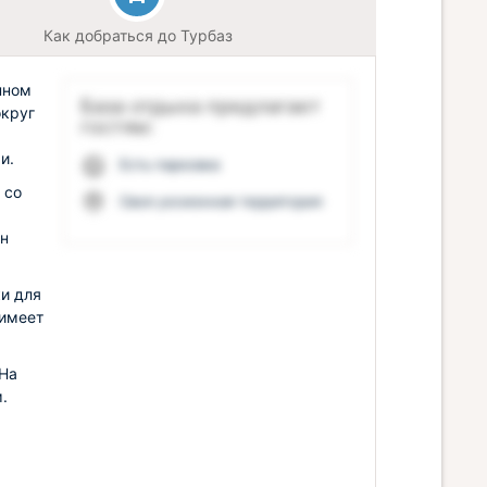
Как добраться до Турбаз
нном
База отдыха предлагает
округ
гостям:
и.
Есть парковка
 со
Своя ухоженная территория
йн
и для
 имеет
 На
.