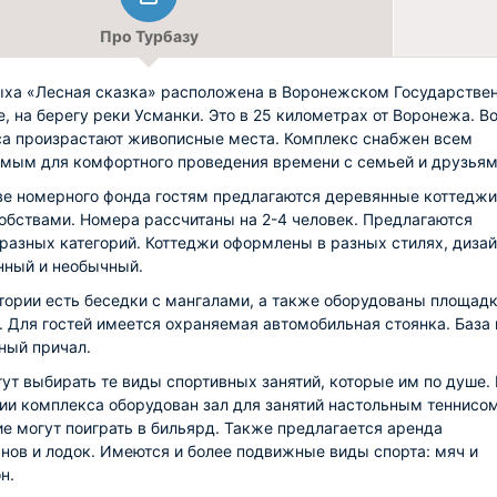
Про Турбазу
ыха «Лесная сказка» расположена в Воронежском Государстве
е, на берегу реки Усманки. Это в 25 километрах от Воронежа. В
а произрастают живописные места. Комплекс снабжен всем
мым для комфортного проведения времени с семьей и друзьям
ве номерного фонда гостям предлагаются деревянные коттеджи
обствами. Номера рассчитаны на 2-4 человек. Предлагаются
разных категорий. Коттеджи оформлены в разных стилях, диза
ный и необычный.
тории есть беседки с мангалами, а также оборудованы площадк
. Для гостей имеется охраняемая автомобильная стоянка. База
ный причал.
гут выбирать те виды спортивных занятий, которые им по душе.
ии комплекса оборудован зал для занятий настольным теннисом
 могут поиграть в бильярд. Также предлагается аренда
нов и лодок. Имеются и более подвижные виды спорта: мяч и
н.