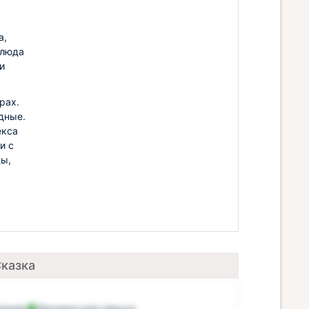
а,
блюда
и
рах.
дные.
екса
и с
цы,
Сказка
тория
Беседки для отдыха