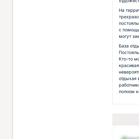
художест
На терри
трехразо
постояль
с помощь
могут за
База отд
Постояль
Кто-то м
красивая
невероят
отдыхая 
работник
полном к
Баня