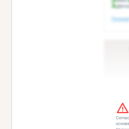
Детск
Показат
Согла
основа