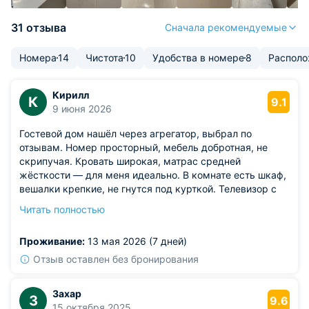
31 отзыва
Сначала рекомендуемые
Номера
14
Чистота
10
Удобства в номере
8
Располо
Кирилл
К
9.1
9 июня 2026
Гостевой дом нашёл через агрегатор, выбрал по
отзывам. Номер просторный, мебель добротная, не
скрипучая. Кровать широкая, матрас средней
жёсткости — для меня идеально. В комнате есть шкаф,
вешалки крепкие, не гнутся под курткой. Телевизор с
кучей каналов, но я его почти не смотрел — времени не
Читать полностью
было. Кондиционер работает тихо, охлаждает быстро: в
жару выручал на все сто. Ванная чистая, сантехника в
Проживание:
13 мая 2026 (7 дней)
порядке, вода течёт ровно, без скачков давления.
Из недостатков: нет сейфа.
Отзыв оставлен без бронирования
Захар
З
9.6
15 октября 2025