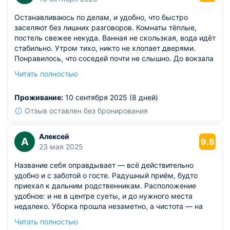
Останавливаюсь по делам, и удобно, что быстро
заселяют без лишних разговоров. Комнаты тёплые,
постель свежее некуда. Ванная не скользкая, вода идёт
стабильно. Утром тихо, никто не хлопает дверями.
Понравилось, что соседей почти не слышно. До вокзала
добираюсь без пробок.
Читать полностью
Из недостатков: шторы пропускают больше света, чем
хотелось бы.
Проживание:
10 сентября 2025 (8 дней)
Отзыв оставлен без бронирования
Алексей
А
9.8
23 мая 2025
Название себя оправдывает — всё действительно
удобно и с заботой о госте. Радушный приём, будто
приехал к дальним родственникам. Расположение
удобное: и не в центре суеты, и до нужного места
недалеко. Уборка прошла незаметно, а чистота — на
уровне. Понравилась идея с небольшими декорациями
Читать полностью
— создают уют. Никакого официоза, всё по-домашнему.