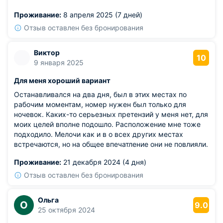
Отдых прошёл легко и без заморочек.
Проживание:
8 апреля 2025 (7 дней)
Из недостатков: табличку у входа не сразу заметил.
Отзыв оставлен без бронирования
Виктор
10
9 января 2025
Для меня хороший вариант
Останавливался на два дня, был в этих местах по
рабочим моментам, номер нужен был только для
ночевок. Каких-то серьезных претензий у меня нет, для
моих целей вполне подошло. Расположение мне тоже
подходило. Мелочи как и в о всех других местах
встречаются, но на общее впечатление они не повлияли.
Проживание:
21 декабря 2024 (4 дня)
Отзыв оставлен без бронирования
Ольга
О
9.0
25 октября 2024