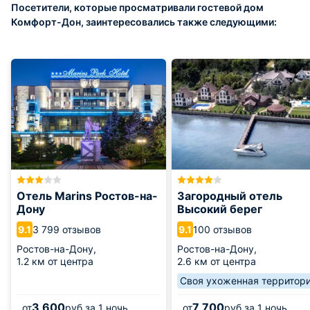
Посетители, которые просматривали гостевой дом
Комфорт-Дон, заинтересовались также следующими:
Отель Marins Ростов-на-
Загородный отель
Дону
Высокий берег
3 799 отзывов
100 отзывов
9.1
9.1
Ростов-на-Дону,
Ростов-на-Дону,
1.2 км от центра
2.6 км от центра
Своя ухоженная территор
3 600
7 700
от
руб.
за 1 ночь
от
руб.
за 1 ночь