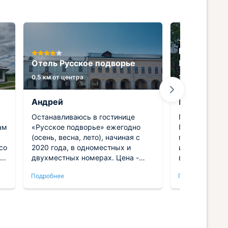
Гостиница 
Отель Русское подворье
Плешанова
0.5 км от центра
1.4 км от центр
Андрей
Павел
Останавливаюсь в гостинице
Проживать в 
ам
«Русское подворье» ежегодно
Плешанова" н
(осень, весна, лето), начиная с
понравилось!
со
2020 года, в одноместных и
и комфортног
двухместных номерах. Цена -
всё, что нужн
.
качество меня полностью
предоставляе
Подробнее
Подробнее
устраивает.
мебель в хор
т
Персонал при
довольны. Ре
й!