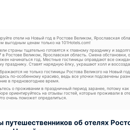
руйте отели на Новый год в Ростове Великом, Ярославская обл
м выгодным ценам только на 101Hotels.com!
ели страны тщательно готовятся к главному празднику и задолг
7 в Ростове Великом, Ярославская область. Смена обстановки, 
лжен начинаться год. Местные гостиницы оправдают все ожида
у празднику. Ставят нарядную ёлку, украшают холл и воссозда
бражаются не только гостиницы Ростова Великого на Новый год 
десь по-особенному красиво, ведь все улочки подсвечены раз
ние в предновогоднее время.
ьтесь о проживании в праздничный период заранее, потому как
оре ориентируйтесь на отзывы гостей, которые проживали в от
Это очень поможет определиться.
 путешественников об отелях Росто