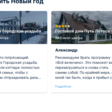
ить Новый год
 Городская усадьба
Гостевой дом Путь Лотоса
центра
23.3 км от центра
Александр
то потрясающий.
Рекомендуем брать программу
я Городская усадьба.
«Всё включено». Это поможет в
ли коттедж полностью
перезагрузиться и снова стать
 семьи, чтобы с
самим собой. По крайней мере, 
м отпраздновать день
мной так было, когда я прибыл с
 в узком кругу.
семьей в Путь Лотоса в Акулово
Подробнее
 от городской суеты,
Это был лучший выбор за
ровели время. В доме
последнее время для отдыха. О
 необходимые удобства.
души спасибо владельцам за
чательно.
такую возможность – стать собо