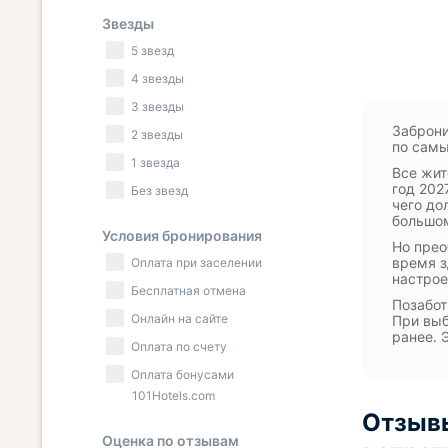
Звезды
5 звезд
4 звезды
3 звезды
Заброни
2 звезды
по самы
1 звезда
Все жит
год 202
Без звезд
чего до
большом
Условия бронирования
Но прео
время з
Оплата при заселении
настрое
Бесплатная отмена
Позабот
Онлайн на сайте
При выб
ранее. 
Оплата по счету
Оплата бонусами
101Hotels.com
Отзывы
Оценка по отзывам