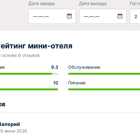
Дата заезда
Дата выезда
Гост
—.—.—
—.—.—
2
ейтинг мини-отеля
а основе 8 отзывов
ие
9.3
Обслуживание
10
Питание
ов
Валерий
19 июня 2026