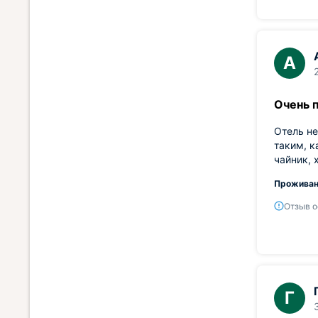
А
Очень 
Отель не
таким, к
чайник, 
Проживан
Отзыв о
Г