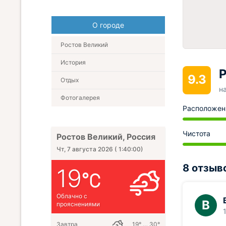
О городе
Ростов Великий
История
Р
9.3
Отдых
н
Фотогалерея
Расположен
Чистота
Ростов Великий, Россия
Чт, 7 августа 2026
(
1:40:01
)
8 отзыв
19
Облачно с
В
прояснениями
Завтра
19° … 30°