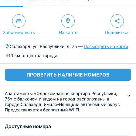
Забронировать
На карте
Поделиться
Салехард, ул. Республики, д. 75 —
Посмотреть на карте
1.1 км от центра города
ПРОВЕРИТЬ НАЛИЧИЕ НОМЕРОВ
Апартаменты «Однокомнатная квартира Республики,
75» с балконом и видом на город расположены в
городе Салехард, Ямало-Ненецкий автономный округ.
Предоставляется бесплатный Wi-Fi.
К услугам гостей 1 спальня, оборудованная кухня с
микроволновой печью и холодильником, а также 1
Доступные номера
ванная комната с ванной.
В числе удобств стиральная машина и телевизор с