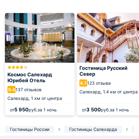
Гостиница Русский
Север
Космос Салехард
Юрибей Отель
123 отзыва
8.7
137 отзывов
9.4
Салехард,
1.4 км от центра
Салехард,
1 км от центра
5 950
3 500
от
руб.
за 1 ночь
от
руб.
за 1 ночь
Гостиницы России
Гостиницы Салехарда