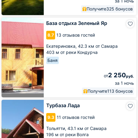
за 1 ночь
Получите
325 бонусов
База
База отдыха Зеленый Яр
отдыха
Зеленый
8.7
13 отзывов гостей
Яр
Екатериновка,
42.3 км от Самара
403 м от реки Кондурча
Баня
2 250
от
руб.
за 1 ночь
Получите
113 бонусов
Турбаза
Турбаза Лада
Лада
9.3
11 отзывов гостей
Тольятти,
43.1 км от Самара
196 м от реки Волга