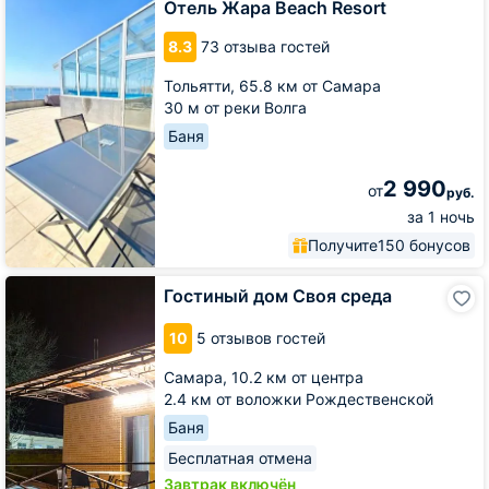
Beach
Отель Жара Beach Resort
Resort
8.3
73 отзыва гостей
Тольятти,
65.8 км от Самара
30 м от реки Волга
Баня
2 990
от
руб.
за 1 ночь
Получите
150 бонусов
Гостиный
Гостиный дом Своя среда
дом
Своя
10
5 отзывов гостей
среда
Самара,
10.2 км от центра
2.4 км от воложки Рождественской
Баня
Бесплатная отмена
Завтрак включён