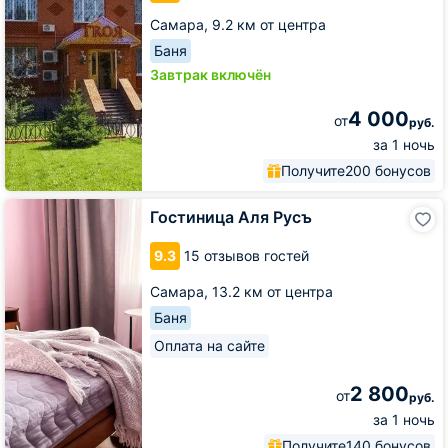
Самара,
9.2 км от центра
Баня
Завтрак включён
4 000
от
руб.
за 1 ночь
Получите
200 бонусов
Гостиница
Гостиница Аля Русъ
Аля
Русъ
9.3
15 отзывов гостей
Самара,
13.2 км от центра
Баня
Оплата на сайте
2 800
от
руб.
за 1 ночь
Получите
140 бонусов