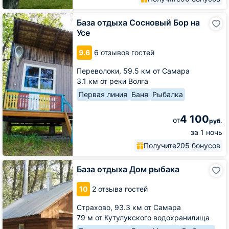
База
База отдыха Сосновый Бор на
отдыха
Усе
Сосновый
Бор
9.6
6 отзывов гостей
на
Усе
Переволоки,
59.5 км от Самара
3.1 км от реки Волга
Первая линия
Баня
Рыбалка
4 100
от
руб.
за 1 ночь
Получите
205 бонусов
База
База отдыха Дом рыбака
отдыха
Дом
10
2 отзыва гостей
рыбака
Страхово,
93.3 км от Самара
79 м от Кутулукского водохранилища