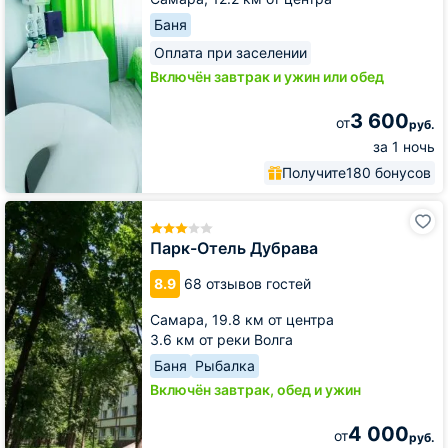
Баня
Оплата при заселении
Включён завтрак и ужин или обед
3 600
от
руб.
за 1 ночь
Получите
180 бонусов
Парк-
Отель
Дубрава
Парк-Отель Дубрава
8.9
68 отзывов гостей
Самара,
19.8 км от центра
3.6 км от реки Волга
Баня
Рыбалка
Включён завтрак, обед и ужин
4 000
от
руб.