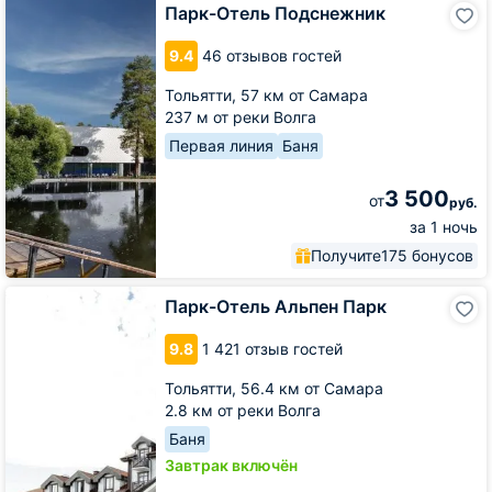
Парк-
Парк-Отель Подснежник
Отель
Подснежник
9.4
46 отзывов гостей
Тольятти,
57 км от Самара
237 м от реки Волга
Первая линия
Баня
3 500
от
руб.
за 1 ночь
Получите
175 бонусов
Парк-
Парк-Отель Альпен Парк
Отель
Альпен
9.8
1 421 отзыв гостей
Парк
Тольятти,
56.4 км от Самара
2.8 км от реки Волга
Баня
Завтрак включён