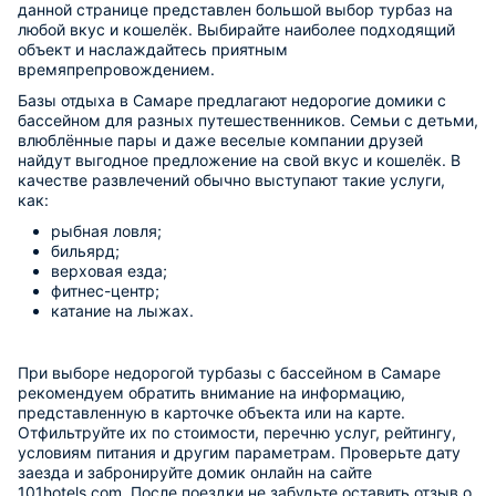
данной странице представлен большой выбор турбаз на
любой вкус и кошелёк. Выбирайте наиболее подходящий
объект и наслаждайтесь приятным
времяпрепровождением.
Базы отдыха в Самаре предлагают недорогие домики с
бассейном для разных путешественников. Семьи с детьми,
влюблённые пары и даже веселые компании друзей
найдут выгодное предложение на свой вкус и кошелёк. В
качестве развлечений обычно выступают такие услуги,
как:
рыбная ловля;
бильярд;
верховая езда;
фитнес-центр;
катание на лыжах.
При выборе недорогой турбазы с бассейном в Самаре
рекомендуем обратить внимание на информацию,
представленную в карточке объекта или на карте.
Отфильтруйте их по стоимости, перечню услуг, рейтингу,
условиям питания и другим параметрам. Проверьте дату
заезда и забронируйте домик онлайн на сайте
101hotels.com. После поездки не забудьте оставить отзыв о