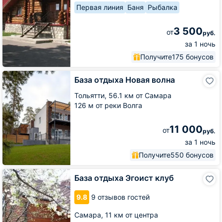
Первая линия
Баня
Рыбалка
3 500
от
руб.
за 1 ночь
Получите
175 бонусов
База
База отдыха Новая волна
отдыха
Новая
Тольятти,
56.1 км от Самара
волна
126 м от реки Волга
11 000
от
руб.
за 1 ночь
Получите
550 бонусов
База
База отдыха Эгоист клуб
отдыха
Эгоист
9.8
9 отзывов гостей
клуб
Самара,
11 км от центра