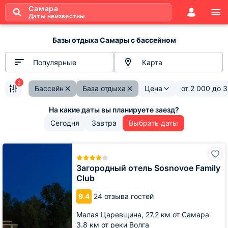
Самара
Даты неизвестны
Базы отдыха Самары с бассейном
Популярные
Карта
2
Бассейн
База отдыха
Цена
от
2 000
до
3
Сегодня
Завтра
Выбрать даты
Загородный
отель
Sosnovoe
Загородный отель Sosnovoe Family
Family
Club
Club
9.4
24 отзыва гостей
Малая Царевщина,
27.2 км от Самара
3.8 км от реки Волга