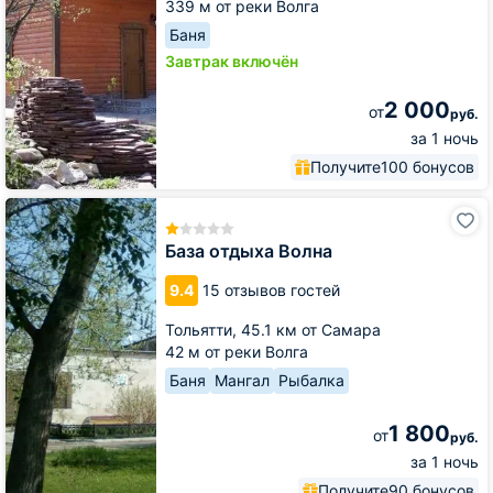
339 м от реки Волга
Баня
Завтрак включён
2 000
от
руб.
за 1 ночь
Получите
100 бонусов
База
отдыха
Волна
База отдыха Волна
9.4
15 отзывов гостей
Тольятти,
45.1 км от Самара
42 м от реки Волга
Баня
Мангал
Рыбалка
1 800
от
руб.
за 1 ночь
Получите
90 бонусов