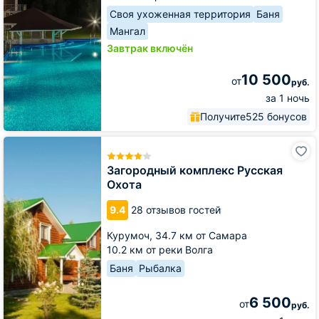
Своя ухоженная территория
Баня
Мангал
Завтрак включён
10 500
от
руб.
за 1 ночь
Получите
525 бонусов
Загородный
комплекс
Русская
Загородный комплекс Русская
Охота
Охота
9.4
28 отзывов гостей
Курумоч,
34.7 км от Самара
10.2 км от реки Волга
Баня
Рыбалка
6 500
от
руб.