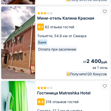
Мини-
отель
Калина
Мини-отель Калина Красная
Красная
9.1
82 отзыва гостей
Тольятти,
54.8 км от Самара
Баня
Оплата при заселении
2 400
от
руб.
за 1 ночь
Получите
120 бонусов
Гостиница
Matreshka
Hotel
Гостиница Matreshka Hotel
8.5
218 отзывов гостей
Самара,
12.2 км от центра