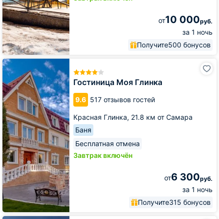
10 000
от
руб.
за 1 ночь
Получите
500 бонусов
Гостиница
Моя
Глинка
Гостиница Моя Глинка
9.6
517 отзывов гостей
Красная Глинка,
21.8 км от Самара
Баня
Бесплатная отмена
Завтрак включён
6 300
от
руб.
за 1 ночь
Получите
315 бонусов