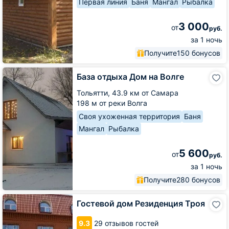
Первая линия
Баня
Мангал
Рыбалка
3 000
от
руб.
за 1 ночь
Получите
150 бонусов
База
База отдыха Дом на Волге
отдыха
Дом
Тольятти,
43.9 км от Самара
на
198 м от реки Волга
Волге
Своя ухоженная территория
Баня
Мангал
Рыбалка
5 600
от
руб.
за 1 ночь
Получите
280 бонусов
Гостевой
Гостевой дом Резиденция Троя
дом
Резиденция
9.3
29 отзывов гостей
Троя