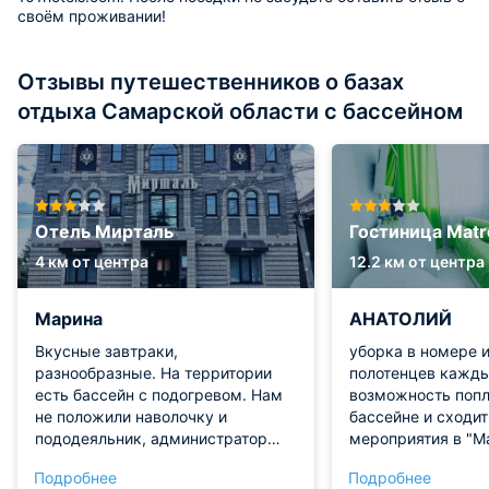
своём проживании!
Отзывы путешественников о базах
отдыха Самарской области с бассейном
Отель Мирталь
Гостиница Matr
4 км от центра
12.2 км от центра
Марина
АНАТОЛИЙ
Вкусные завтраки,
уборка в номере 
разнообразные. На территории
полотенцев кажды
есть бассейн с подогревом. Нам
возможность попл
не положили наволочку и
бассейне и сходит
пододеяльник, администратор
мероприятия в "М
любезно все принесла по запросу.
на территории
Подробнее
Подробнее
Вежливый и приветливый
отеля,доброжела