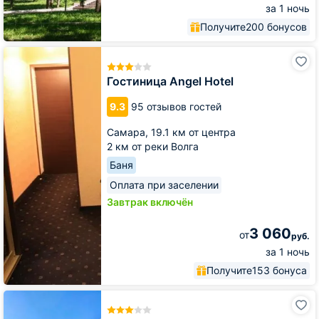
за 1 ночь
Получите
200 бонусов
Гостиница
Angel
Hotel
Гостиница Angel Hotel
9.3
95 отзывов гостей
Самара,
19.1 км от центра
2 км от реки Волга
Баня
Оплата при заселении
Завтрак включён
3 060
от
руб.
за 1 ночь
Получите
153 бонуса
Отель
Жара