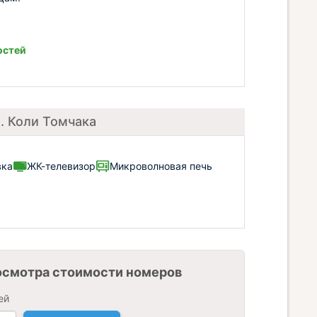
остей
л. Коли Томчака
вка
ЖК-телевизор
Микроволновая печь
осмотра стоимости номеров
ей