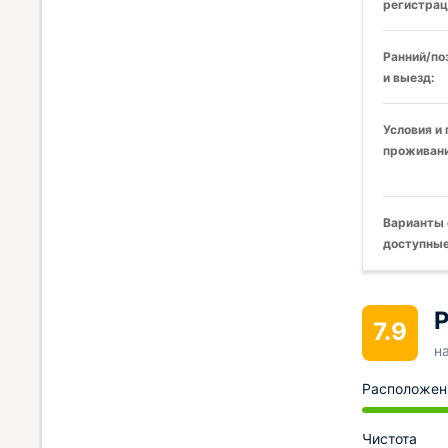
регистрац
Ранний/по
и выезд:
Условия и
проживани
Варианты 
доступные
Р
7.9
н
Расположен
Чистота