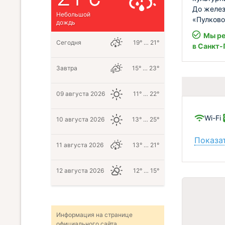
До желез
Небольшой
«Пулково
дождь
Мы ре
Сегодня
19° … 21°
в Санкт-
Завтра
15° … 23°
09 августа 2026
11° … 22°
Wi-Fi
10 августа 2026
13° … 25°
Показат
11 августа 2026
13° … 21°
12 августа 2026
12° … 15°
Информация на странице
официального сайта