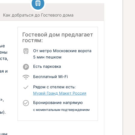
Как добраться до Гостевого дома
Гостевой дом предлагает
гостям:
вые
От метро Московские ворота
тены
5 мин пешком
ста,
Есть парковка
ая и
Бесплатный Wi-Fi
,
Рядом с отелем есть:
Музей Гранд Макет Россия
»,
Бронирование напрямую
с моментальным подтверждением
ы).
цам.