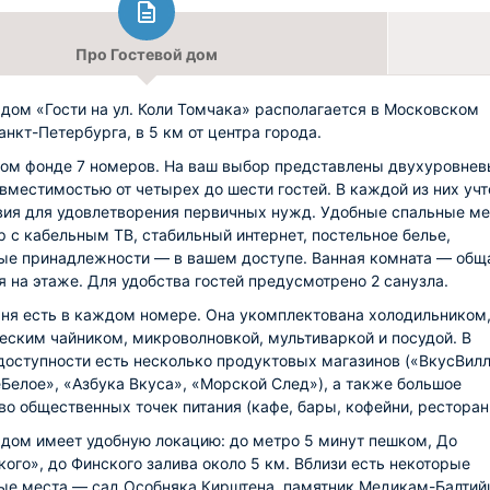
Про Гостевой дом
 дом «Гости на ул. Коли Томчака» располагается в Московском
анкт-Петербурга, в 5 км от центра города.
ом фонде 7 номеров. На ваш выбор представлены двухуровне
вместимостью от четырех до шести гостей. В каждой из них уч
вия для удовлетворения первичных нужд. Удобные спальные ме
р с кабельным ТВ, стабильный интернет, постельное белье,
ые принадлежности — в вашем доступе. Ванная комната — общ
я на этаже. Для удобства гостей предусмотрено 2 санузла.
ня есть в каждом номере. Она укомплектована холодильником
еским чайником, микроволновкой, мультиваркой и посудой. В
доступности есть несколько продуктовых магазинов («ВкусВилл
Белое», «Азбука Вкуса», «Морской След»), а также большое
во общественных точек питания (кафе, бары, кофейни, ресторан
 дом имеет удобную локацию: до метро 5 минут пешком, До
кого», до Финского залива около 5 км. Вблизи есть некоторые
ые места — сад Особняка Кирштена, памятник Медикам-Балтий