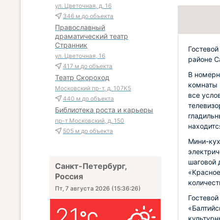
ул. Цветочная, д. 16
346 м
до объекта
Православный
драматический театр
Странник
Гостевой
ул. Цветочная, 16
районе С
417 м
до объекта
В номерн
Театр Скороход
комнаты 
Московский пр-т, д. 107К5
все усло
440 м
до объекта
телевизо
Библиотека роста и карьеры
гладильн
пр-т Московский, д. 150
находитс
505 м
до объекта
Мини-кух
электрич
шаговой 
Санкт-Петербург,
«Красное
Россия
количест
Пт, 7 августа 2026
(
15:36:27
)
Гостевой
21
«Балтийс
культурн