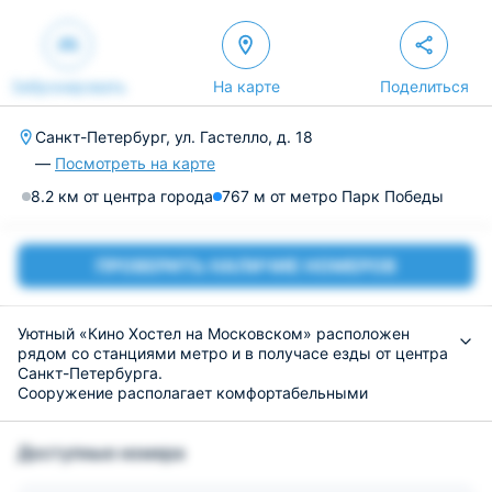
Забронировать
На карте
Поделиться
Санкт-Петербург, ул. Гастелло, д. 18
—
Посмотреть на карте
8.2 км от центра города
767 м от метро Парк Победы
ПРОВЕРИТЬ НАЛИЧИЕ НОМЕРОВ
Уютный «Кино Хостел на Московском» расположен
рядом со станциями метро и в получасе езды от центра
Санкт-Петербурга.
Сооружение располагает комфортабельными
номерами, оформленными в приятной для отдыха
цветовой гамме и оборудованными мебелью и удобным
Доступные номера
спальным местом. Все удобства имеют расположение
на этаже.
Вблизи имеются разнообразные кафе и рестораны, в