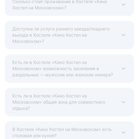
О возможности раннего заезда или позднего выезда
Сколько стоит проживание в Хостеле «Кино
Хостел на Московском»?
необходимо заранее уточнять у отеля.
Условия и правила проживания:
Допускается размещение домашних животных до 25 кг.
Доступна ли услуга раннего заезда/позднего
Данная услуга платная.
выезда в Хостеле «Кино Хостел на
Московском»?
Объект размещения не взимает депозит.
Объект размещения не взимает страховой залог.
Есть ли в Хостеле «Кино Хостел на
Варианты оплаты, доступные на ресепшене:
Московском» возможность заселения в
раздельные — мужские или женские номера?
Наличные
Безналичный
Visa
Euro/Mastercard
МИР
Факты об отеле
Есть ли в Хостеле «Кино Хостел на
Регистрационный номер сертификата:
Московском» общая зона для совместного
отдыха?
расчёт
В Хостеле «Кино Хостел на Московском» есть
столовая или кухня?