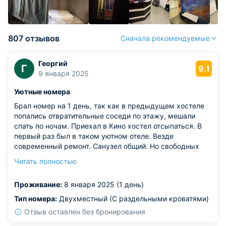
807 отзывов
Сначала рекомендуемые
Георгий
Г
9.1
9 января 2025
Уютные номера
Брал номер на 1 день, так как в предыдущем хостеле
попались отвратительные соседи по этажу, мешали
спать по ночам. Приехал в Кино хостел отсыпаться. В
первый раз был в таком уютном отеле. Везде
современный ремонт. Санузел общий. Но свободных
кабинок всегда можно, и сталкивался только 1 раз с
Читать полностью
другими постояльцами в умывальнике. В гостиной
очень удобная зона, и небольшой иксбокс
Проживание:
8 января 2025 (1 день)
Из недостатков: сломана сушилка, у стиральной
машины
Тип номера:
Двухместный (С раздельными кроватями)
Отзыв оставлен без бронирования