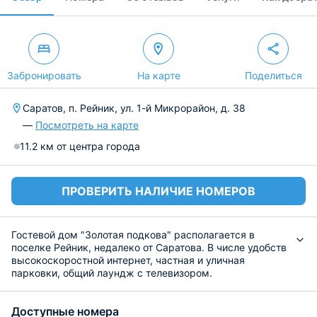
Забронировать
На карте
Поделиться
Саратов, п. Рейник, ул. 1-й Микрорайон, д. 38
—
Посмотреть на карте
11.2 км от центра города
ПРОВЕРИТЬ НАЛИЧИЕ НОМЕРОВ
Гостевой дом "Золотая подкова" располагается в
поселке Рейник, недалеко от Саратова. В числе удобств
высокоскоростной интернет, частная и уличная
парковки, общий лаундж с телевизором.
Поклонники активного отдыха могут отправиться на
экскурсии, покататься на велосипедах. Зимой сюда
Доступные номера
приезжают, чтобы покататься на лыжах.