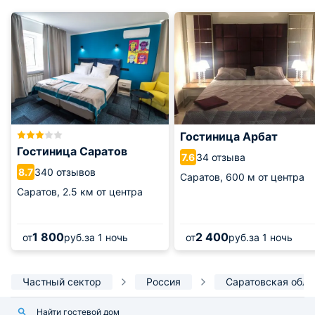
Гостиница Арбат
Гостиница Саратов
34 отзыва
7.6
340 отзывов
8.7
Саратов,
600 м от центра
Саратов,
2.5 км от центра
1 800
2 400
от
руб.
за 1 ночь
от
руб.
за 1 ночь
Частный сектор
Россия
Саратовская обла
Найти гостевой дом