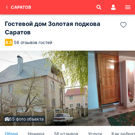
САРАТОВ
Гостевой дом Золотая подкова
Саратов
56 отзывов гостей
8.5
55 фото объекта
Обзор
Номера
56 отзывов
Услуги
Как добрат