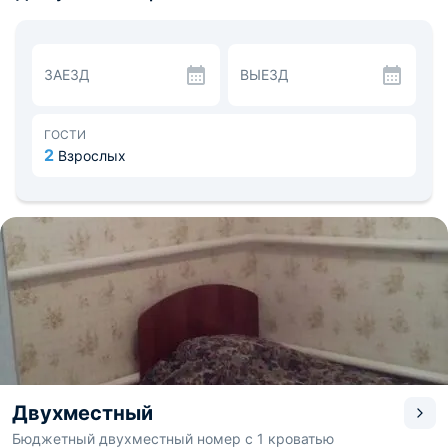
Для маленьких постояльцев оборудована просторная
площадка, имеется игровая зона в помещении. Также
предусмотрены детские книги, фильмы, музыка и
настольные игры.
ЗАЕЗД
ВЫЕЗД
Для размещения предлагаются уютные номера
различной категории и вместимости. Все варианты
размещения укомплектованы необходимой мебелью и
техникой. Санузел оснащен стандартным набором
ГОСТИ
сантехники.
2
Взрослых
Для самостоятельного приготовления пищи имеется
полностью оборудованная кухня. Также можно
посетить заведения общественного питания, которые
находятся поблизости.
До центра города на автомобиле можно добраться за
30-40 минут. Расстояние до железнодорожного
вокзала Саратов-1 составит 12 км, а до аэропорта
около 15 километров.
Двухместный
Бюджетный двухместный номер с 1 кроватью