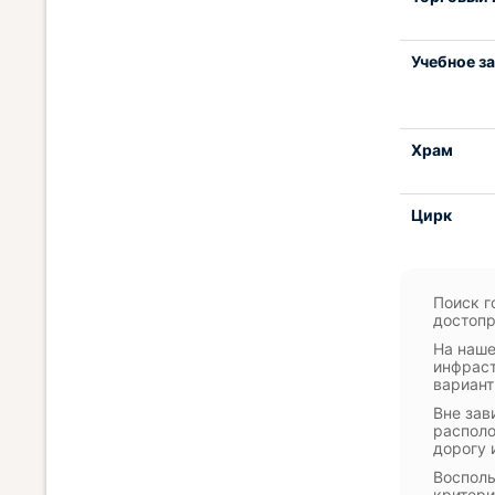
Учебное з
Храм
Цирк
Поиск г
достопр
На наше
инфраст
вариант
Вне зав
располо
дорогу 
Восполь
критери