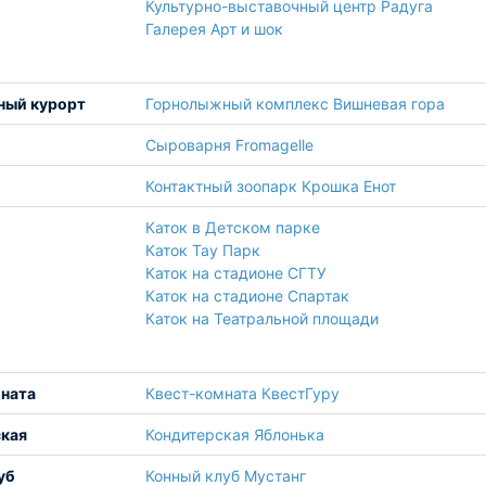
Культурно-выставочный центр Радуга
Галерея Арт и шок
ный курорт
Горнолыжный комплекс Вишневая гора
Сыроварня Fromagelle
Контактный зоопарк Крошка Енот
Каток в Детском парке
Каток Тау Парк
Каток на стадионе СГТУ
Каток на стадионе Спартак
Каток на Театральной площади
ната
Квест-комната КвестГуру
кая
Кондитерская Яблонька
уб
Конный клуб Мустанг