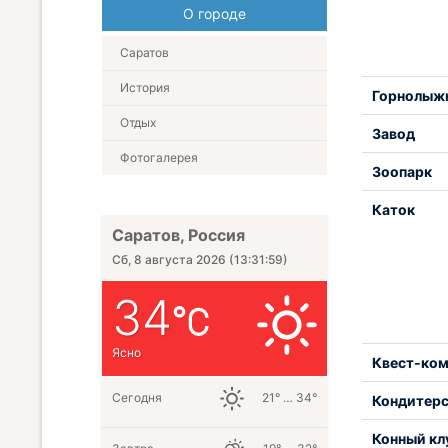
О городе
Саратов
История
Горнолыж
Отдых
Завод
Фотогалерея
Зоопарк
Каток
Саратов, Россия
Сб, 8 августа 2026
(
13:32:00
)
34
Ясно
Квест-ком
Сегодня
21° … 34°
Кондитерс
Конный кл