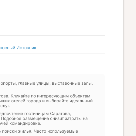
оносный Источник
ропорты, главные улицы, выставочные залы,
това. Кликайте по интересующим объектам
чших отелей города и выбирайте идеальный
слуг.
едпочтение гостиницам Саратова,
 Подобное размещение снизит затраты на
бочей командировке.
ь поиски жилья. Часто используемые