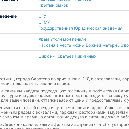
Крытый рынок
аведение
СГУ
СГМУ
Государственная Юридическая академия
Храм Утоли мои печали
Часовня в честь иконы Божией Матери Жив
Цирк им. братьев Никитиных
остиниц города Саратова по ориентирам: ЖД и автовокзалы, аэ
имечательности, площади и парки.
м сайте вы найдете подходящую гостиницу в любой точке Сара
руктуры или достопримечательностям, переходите к списку лу
 для вашей поездки, отталкиваясь от цены и предоставляемых у
исимости от целей поездки путешественники отдают большое пр
женным рядом с вокзалами, парками, ресторанами и музеями.
и сэкономит время на организации досуга и питания даже в ра
зуйтесь дополнительными фильтрами страницы, чтобы ускорит
и среди пользователей сайта: