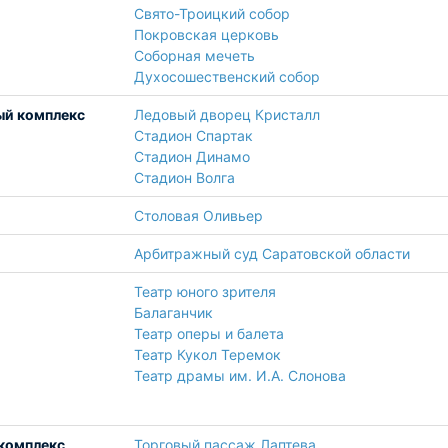
Свято-Троицкий собор
Покровская церковь
Соборная мечеть
Духосошественский собор
ый комплекс
Ледовый дворец Кристалл
Стадион Спартак
Стадион Динамо
Стадион Волга
Столовая Оливьер
Арбитражный суд Саратовской области
Театр юного зрителя
Балаганчик
Театр оперы и балета
Театр Кукол Теремок
Театр драмы им. И.А. Слонова
комплекс
Торговый пассаж Лаптева