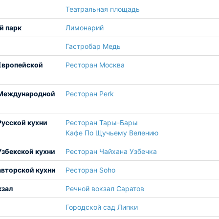
Театральная площадь
й парк
Лимонарий
Гастробар Медь
Европейской
Ресторан Москва
 Международной
Ресторан Perk
Русской кухни
Ресторан Тары-Бары
Кафе По Щучьему Велению
Узбекской кухни
Ресторан Чайхана Узбечка
авторской кухни
Ресторан Soho
кзал
Речной вокзал Саратов
Городской сад Липки