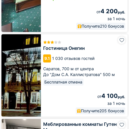
4 200
от
руб.
за 1 ночь
Получите
210 бонусов
Гостиница
Онегин
Гостиница Онегин
9.1
1 030 отзывов гостей
Саратов,
700 м от центра
До "Дом С.А. Каллистратова" 500 м
Бесплатная отмена
4 100
от
руб.
за 1 ночь
Получите
205 бонусов
Меблированные
Меблированные комнаты Гутен
комнаты