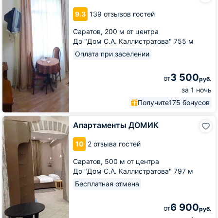
9.3
139 отзывов гостей
Саратов,
200 м от центра
До "Дом С.А. Каллистратова" 755 м
Оплата при заселении
3 500
от
руб.
за 1 ночь
Получите
175 бонусов
Апартаменты
Апартаменты ДОМИК
ДОМИК
10
2 отзыва гостей
Саратов,
500 м от центра
До "Дом С.А. Каллистратова" 797 м
Бесплатная отмена
6 900
от
руб.