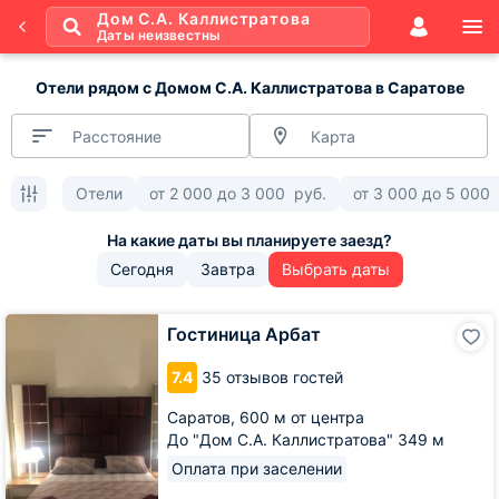
Дом С.А. Каллистратова
Даты неизвестны
Отели рядом с Домом С.А. Каллистратова в Саратове
Расстояние
Карта
Отели
от
2 000
до
3 000
руб.
от
3 000
до
5 000
Сегодня
Завтра
Выбрать даты
Гостиница
Гостиница Арбат
Арбат
7.4
35 отзывов гостей
Саратов,
600 м от центра
До "Дом С.А. Каллистратова" 349 м
Оплата при заселении