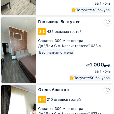
за 1 ночь
Получите
33 бонуса
Гостиница
Гостиница Бестужев
Бестужев
8.3
435 отзывов гостей
Саратов,
300 м от центра
До "Дом С.А. Каллистратова" 633 м
Бесплатная отмена
1 000
от
руб.
за 1 ночь
Получите
50 бонусов
Отель
Отель Авантаж
Авантаж
9.4
210 отзывов гостей
Саратов,
300 м от центра
До "Дом С.А. Каллистратова" 677 м