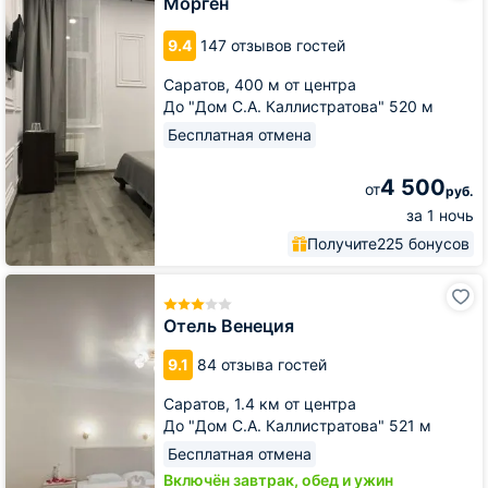
Морген
Гутен
Морген
9.4
147 отзывов гостей
Саратов,
400 м от центра
До "Дом С.А. Каллистратова" 520 м
Бесплатная отмена
4 500
от
руб.
за 1 ночь
Получите
225 бонусов
Отель
Венеция
Отель Венеция
9.1
84 отзыва гостей
Саратов,
1.4 км от центра
До "Дом С.А. Каллистратова" 521 м
Бесплатная отмена
Включён завтрак, обед и ужин