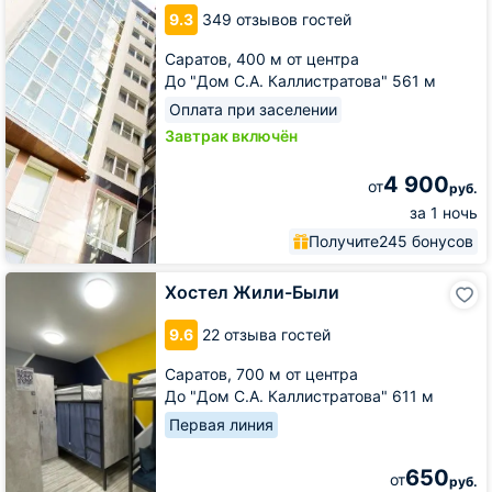
9.3
349 отзывов гостей
Саратов,
400 м от центра
До "Дом С.А. Каллистратова" 561 м
Оплата при заселении
Завтрак включён
4 900
от
руб.
за 1 ночь
Получите
245 бонусов
Хостел
Хостел Жили-Были
Жили-
Были
9.6
22 отзыва гостей
Саратов,
700 м от центра
До "Дом С.А. Каллистратова" 611 м
Первая линия
650
от
руб.