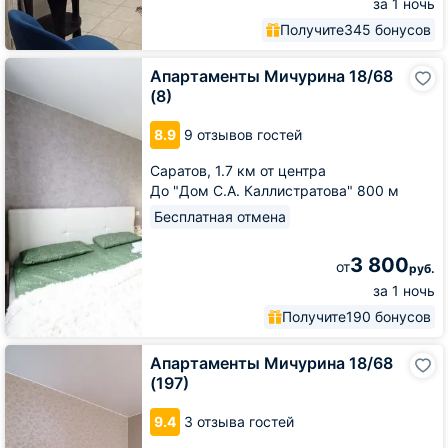
за 1 ночь
Получите
345 бонусов
Апартаменты
Апартаменты Мичурина 18/68
Мичурина
(8)
18/68
(8)
8.9
9 отзывов гостей
Саратов,
1.7 км от центра
До "Дом С.А. Каллистратова" 800 м
Бесплатная отмена
3 800
от
руб.
за 1 ночь
Получите
190 бонусов
Апартаменты
Апартаменты Мичурина 18/68
Мичурина
(197)
18/68
(197)
9.4
3 отзыва гостей