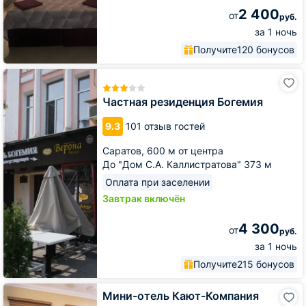
2 400
от
руб.
за 1 ночь
Получите
120 бонусов
Частная
резиденция
Богемия
Частная резиденция Богемия
9.3
101 отзыв гостей
Саратов,
600 м от центра
До "Дом С.А. Каллистратова" 373 м
Оплата при заселении
Завтрак включён
4 300
от
руб.
за 1 ночь
Получите
215 бонусов
Мини-
Мини-отель Кают-Компания
отель