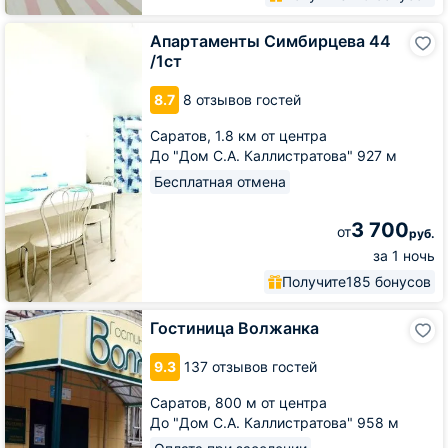
Апартаменты
Апартаменты Симбирцева 44
Симбирцева
/1ст
44
/1ст
8.7
8 отзывов гостей
Саратов,
1.8 км от центра
До "Дом С.А. Каллистратова" 927 м
Бесплатная отмена
3 700
от
руб.
за 1 ночь
Получите
185 бонусов
Гостиница
Гостиница Волжанка
Волжанка
9.3
137 отзывов гостей
Саратов,
800 м от центра
До "Дом С.А. Каллистратова" 958 м