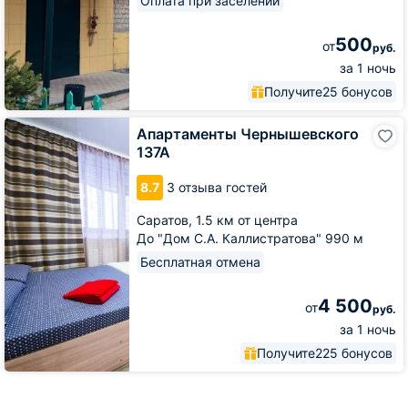
Оплата при заселении
500
от
руб.
за 1 ночь
Получите
25 бонусов
Апартаменты
Апартаменты Чернышевского
Чернышевского
137А
137А
8.7
3 отзыва гостей
Саратов,
1.5 км от центра
До "Дом С.А. Каллистратова" 990 м
Бесплатная отмена
4 500
от
руб.
за 1 ночь
Получите
225 бонусов