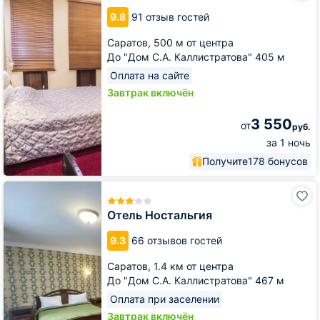
Кают-
9.8
91 отзыв гостей
Компания
Саратов,
500 м от центра
До "Дом С.А. Каллистратова" 405 м
Оплата на сайте
Завтрак включён
3 550
от
руб.
за 1 ночь
Получите
178 бонусов
Отель
Ностальгия
Отель Ностальгия
9.3
66 отзывов гостей
Саратов,
1.4 км от центра
До "Дом С.А. Каллистратова" 467 м
Оплата при заселении
Завтрак включён