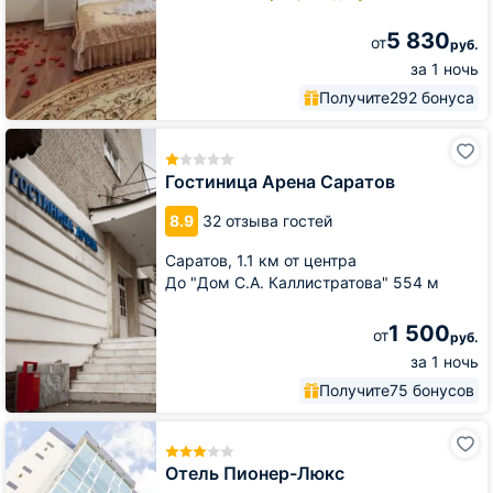
5 830
от
руб.
за 1 ночь
Получите
292 бонуса
Гостиница
Арена
Саратов
Гостиница Арена Саратов
8.9
32 отзыва гостей
Саратов,
1.1 км от центра
До "Дом С.А. Каллистратова" 554 м
1 500
от
руб.
за 1 ночь
Получите
75 бонусов
Отель
Пионер-
Люкс
Отель Пионер-Люкс