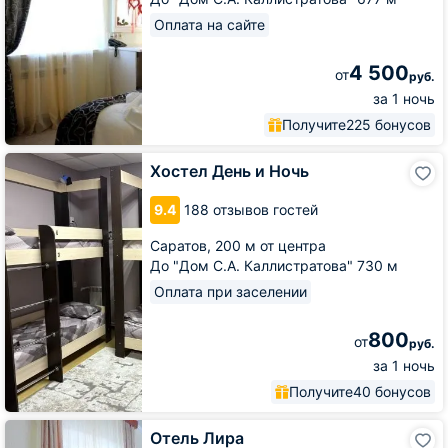
Оплата на сайте
4 500
от
руб.
за 1 ночь
Получите
225 бонусов
Хостел
Хостел День и Ночь
День
и
9.4
188 отзывов гостей
Ночь
Саратов,
200 м от центра
До "Дом С.А. Каллистратова" 730 м
Оплата при заселении
800
от
руб.
за 1 ночь
Получите
40 бонусов
Отель
Отель Лира
Лира