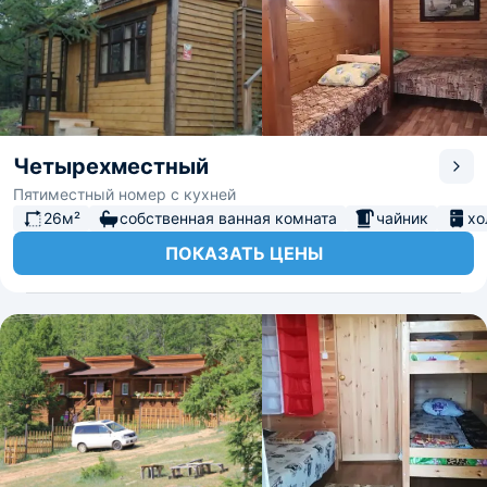
Четырехместный
Пятиместный номер с кухней
26м²
собственная ванная комната
чайник
хо
ПОКАЗАТЬ ЦЕНЫ