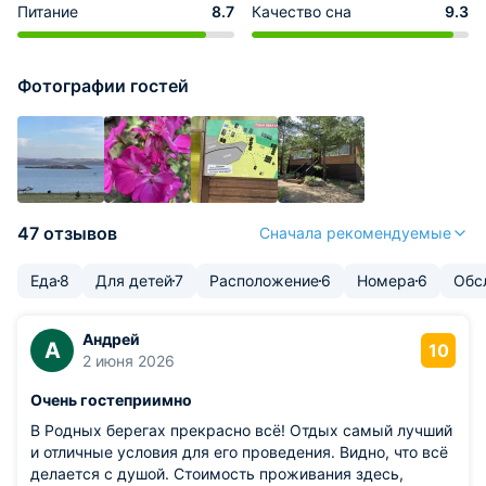
Питание
8.7
Качество сна
9.3
Фотографии гостей
47 отзывов
Сначала рекомендуемые
Еда
8
Для детей
7
Расположение
6
Номера
6
Обс
Андрей
А
10
2 июня 2026
Очень гостеприимно
В Родных берегах прекрасно всё! Отдых самый лучший
и отличные условия для его проведения. Видно, что всё
делается с душой. Стоимость проживания здесь,