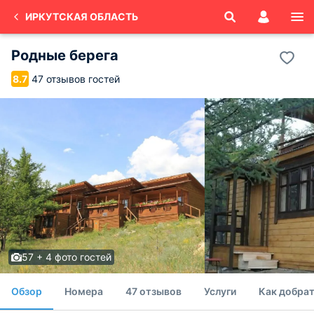
ИРКУТСКАЯ ОБЛАСТЬ
Родные берега
47 отзывов гостей
8.7
57 + 4 фото гостей
Обзор
Номера
47 отзывов
Услуги
Как добрат