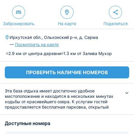
Забронировать
На карте
Поделиться
Иркутская обл., Ольхонский р-н, д. Сарма
—
Посмотреть на карте
2.9 км от центра деревни
1.3 км от Залива Мухор
ПРОВЕРИТЬ НАЛИЧИЕ НОМЕРОВ
Эта база отдыха имеет достаточно удобное
местоположение и находится в нескольких минутах
ходьбы от красивейшего озера. К услугам гостей
предоставляется бесплатная парковка, открытый
бассейн, частный пляж и сауна.
Для размещения предоставлены номера различной
Доступные номера
категории и ценовой политики. Во всех установлена
мягкая мебель и необходимая современная техника.
За дополнительную стоимость можно приобрести