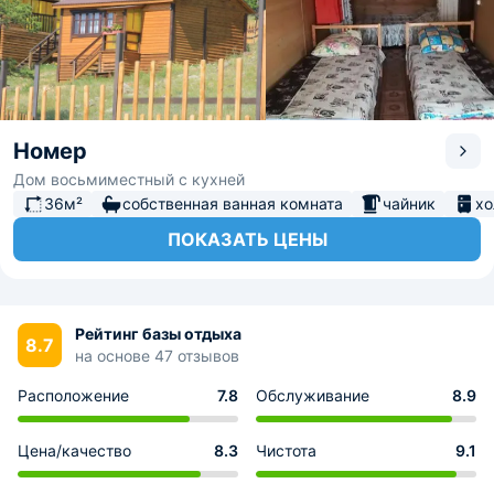
Номер
Дом восьмиместный с кухней
36м²
собственная ванная комната
чайник
хо
ПОКАЗАТЬ ЦЕНЫ
Рейтинг базы отдыха
8.7
на основе 47 отзывов
Расположение
7.8
Обслуживание
8.9
Цена/качество
8.3
Чистота
9.1