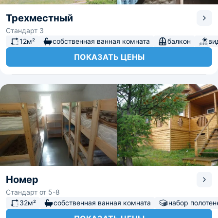
Трехместный
Стандарт 3
12м²
собственная ванная комната
балкон
ви
ПОКАЗАТЬ ЦЕНЫ
Номер
Стандарт от 5-8
32м²
собственная ванная комната
набор полотен