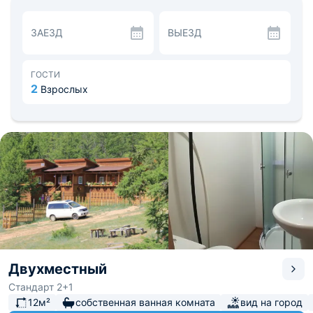
сытный завтрак, обед и ужин. На территории имеются
кафе, ресторан и бар. Кроме того, проживающие могут
ЗАЕЗД
ВЫЕЗД
воспользоваться принадлежностями для барбекю.
Для проведения тренингов, семинаров и деловых
встреч, предусмотрен конференц-зал.
Расстояние до ближайшего аэропорта составляет около
ГОСТИ
189 км, а до железнодорожного вокзала 194 км.
2
Взрослых
Двухместный
Стандарт 2+1
12м²
собственная ванная комната
вид на город