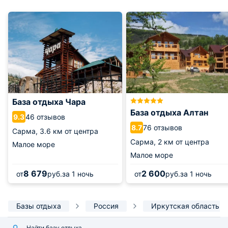
База отдыха Чара
База отдыха Алтан
46 отзывов
9.3
76 отзывов
8.7
Сарма,
3.6 км от центра
Сарма,
2 км от центра
Малое море
Малое море
8 679
2 600
от
руб.
за 1 ночь
от
руб.
за 1 ночь
Базы отдыха
Россия
Иркутская область
Найти базу отдыха