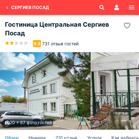
СЕРГИЕВ ПОСАД
Гостиница Центральная Сергиев
Посад
731 отзыв гостей
9.3
20 + 67 фото гостей
Обзор
Номера
731 отзыв
Услуги
Как добрать