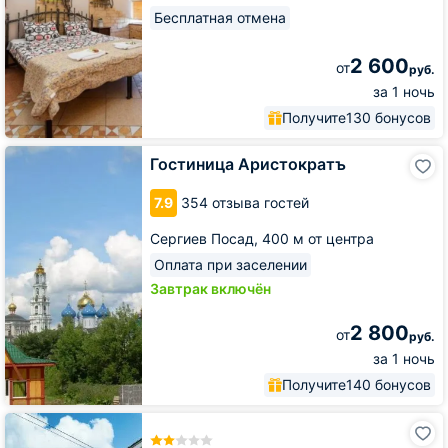
Бесплатная отмена
2 600
от
руб.
за 1 ночь
Получите
130 бонусов
Гостиница
Гостиница Аристократъ
Аристократъ
7.9
354 отзыва гостей
Сергиев Посад,
400 м от центра
Оплата при заселении
Завтрак включён
2 800
от
руб.
за 1 ночь
Получите
140 бонусов
Гостиница
Центральная