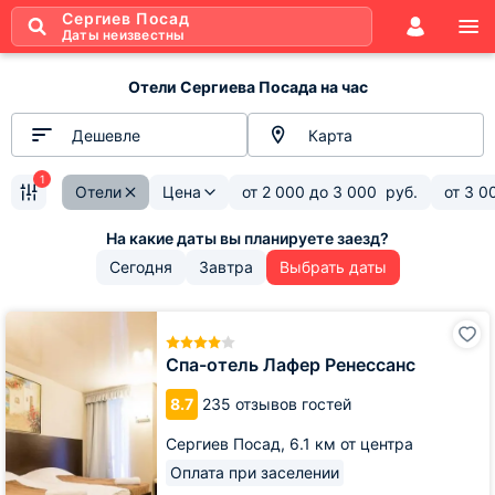
Сергиев Посад
Даты неизвестны
Отели Сергиева Посада на час
Дешевле
Карта
1
Отели
Цена
от
2 000
до
3 000
руб.
от
3 0
Сегодня
Завтра
Выбрать даты
Спа-
отель
Лафер
Спа-отель Лафер Ренессанс
Ренессанс
8.7
235 отзывов гостей
Сергиев Посад,
6.1 км от центра
Оплата при заселении