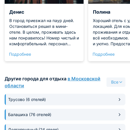
Денис
Полина
В город приезжал на паур дней.
Хороший отель с 
Остановиться решил в мини-
локацией. Для ко
отеле. В целом, проживать здесь
проживания и отд
нам понравилось! Номер чистый и
всё необходимое.
комфортабельный. персонал
и уютно. Предост
приветливый и отзывчивый.
техника и мебель
Подробнее
Подробнее
состоянии! Обслу
хорошее! Будем с
рекомендовать!
Другие города для отдыха
в Московской
Все
области
Трусово
(6 отелей)
Балашиха
(76 отелей)
Долгопрудный
(24 отеля)