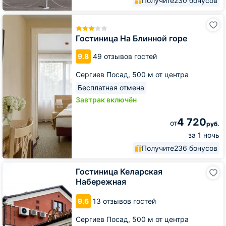
Получите
230 бонусов
Гостиница
На
Блинной
Гостиница На Блинной горе
горе
9.8
49 отзывов гостей
Сергиев Посад,
500 м от центра
Бесплатная отмена
Завтрак включён
4 720
от
руб.
за 1 ночь
Получите
236 бонусов
Гостиница
Гостиница Келарская
Келарская
Набережная
Набережная
9.6
13 отзывов гостей
Сергиев Посад,
500 м от центра