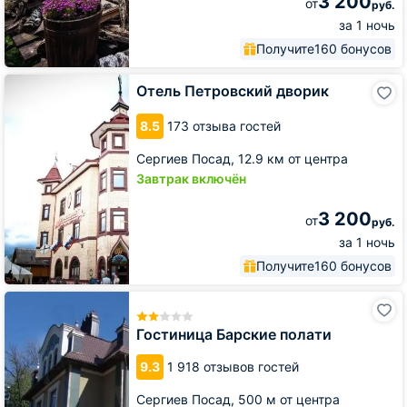
3 200
от
руб.
за 1 ночь
Получите
160 бонусов
Отель
Отель Петровский дворик
Петровский
дворик
8.5
173 отзыва гостей
Сергиев Посад,
12.9 км от центра
Завтрак включён
3 200
от
руб.
за 1 ночь
Получите
160 бонусов
Гостиница
Барские
полати
Гостиница Барские полати
9.3
1 918 отзывов гостей
Сергиев Посад,
500 м от центра