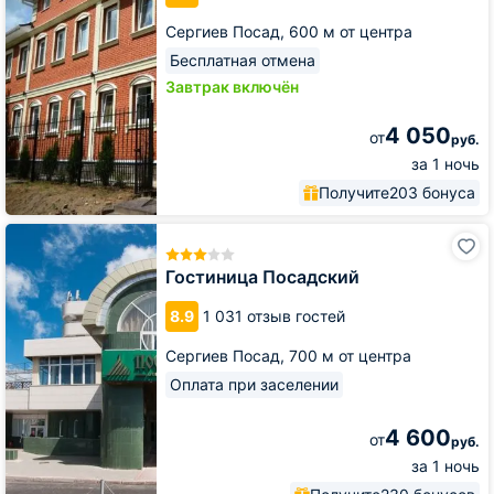
Сергиев Посад,
600 м от центра
Бесплатная отмена
Завтрак включён
4 050
от
руб.
за 1 ночь
Получите
203 бонуса
Гостиница
Посадский
Гостиница Посадский
8.9
1 031 отзыв гостей
Сергиев Посад,
700 м от центра
Оплата при заселении
4 600
от
руб.
за 1 ночь