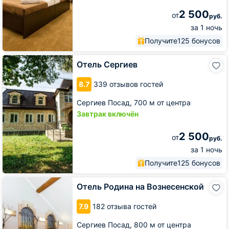
2 500
от
руб.
за 1 ночь
Получите
125 бонусов
Отель
Отель Сергиев
Сергиев
8.7
339 отзывов гостей
Сергиев Посад,
700 м от центра
Завтрак включён
2 500
от
руб.
за 1 ночь
Получите
125 бонусов
Отель
Отель Родина на Вознесенской
Родина
на
7.9
182 отзыва гостей
Вознесенской
Сергиев Посад,
800 м от центра