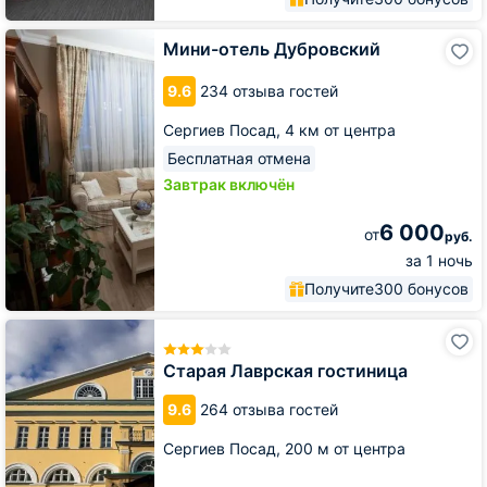
Мини-
Мини-отель Дубровский
отель
Дубровский
9.6
234 отзыва гостей
Сергиев Посад,
4 км от центра
Бесплатная отмена
Завтрак включён
6 000
от
руб.
за 1 ночь
Получите
300 бонусов
Старая
Лаврская
гостиница
Старая Лаврская гостиница
9.6
264 отзыва гостей
Сергиев Посад,
200 м от центра