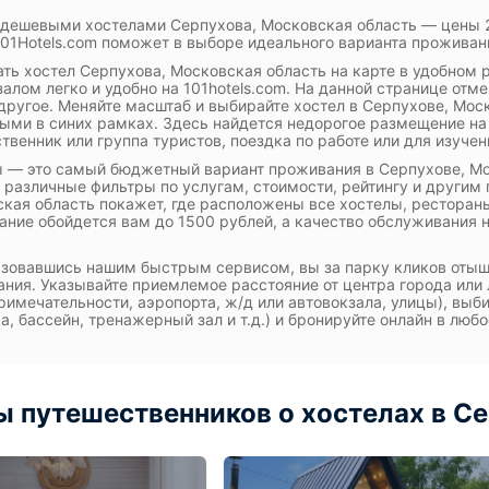
 дешевыми хостелами Серпухова, Московская область — цены 
101Hotels.com поможет в выборе идеального варианта проживан
ть хостел Серпухова, Московская область на карте в удобном
залом легко и удобно на 101hotels.com. На данной странице отм
другое. Меняйте масштаб и выбирайте хостел в Серпухове, Моск
ыми в синих рамках. Здесь найдется недорогое размещение на
твенник или группа туристов, поездка по работе или для изучен
 — это самый бюджетный вариант проживания в Серпухове, Мо
 различные фильтры по услугам, стоимости, рейтингу и другим
кая область покажет, где расположены все хостелы, ресторан
ние обойдется вам до 1500 рублей, а качество обслуживания 
зовавшись нашим быстрым сервисом, вы за парку кликов отыщ
ния. Указывайте приемлемое расстояние от центра города или 
римечательности, аэропорта, ж/д или автовокзала, улицы), выб
а, бассейн, тренажерный зал и т.д.) и бронируйте онлайн в любо
 путешественников о хостелах в Се