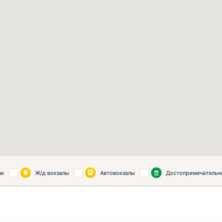
ли
Ж/д вокзалы
Автовокзалы
Достопримечательн