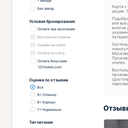
1 звезда
Карта с
Без звезд
акции. 
Подобра
Условия бронирования
или вок
многое 
Оплата при заселении
указанн
путешес
Бесплатная отмена
Хостелы
Онлайн на сайте
помогут
Оплата по счету
Московс
Прожива
Оплата бонусами
отелях.
101Hotels.com
Восполь
прожива
(достоп
Оценка по отзывам
парковк
Все
9+ Отлично
8+ Хорошо
Отзывы
7+ Нормально
Тип питания