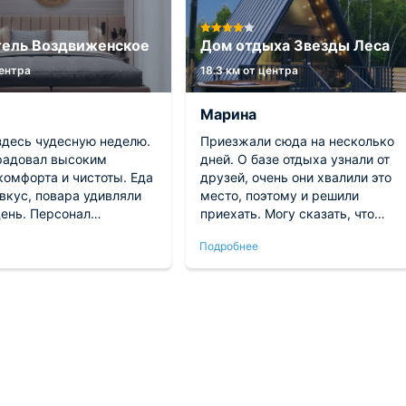
ель Воздвиженское
Дом отдыха Звезды Леса
центра
18.3 км от центра
Марина
здесь чудесную неделю.
Приезжали сюда на несколько
радовал высоким
дней. О базе отдыха узнали от
комфорта и чистоты. Еда
друзей, очень они хвалили это
вкус, повара удивляли
место, поэтому и решили
ень. Персонал
приехать. Могу сказать, что
но дружелюбный, любые
ожидания оправдались! Мы
Подробнее
решались за минуту.
отлично провели время на
а праздника и полного
природе, вдали от шумного
 Самые лучшие
города. Проживали в уютном
ия от пребывания здесь!
домике, из удобств все
предусмотрено. Вечером
выходили на прогулку, готовили
мясо на мангале. Нам все
понравилось!