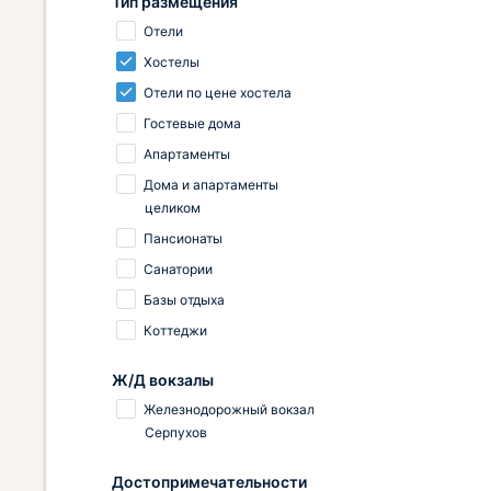
Тип размещения
Отели
Хостелы
Отели по цене хостела
Гостевые дома
Апартаменты
Дома и апартаменты
целиком
Пансионаты
Санатории
Базы отдыха
Коттеджи
Ж/Д вокзалы
Железнодорожный вокзал
Серпухов
Достопримечательности