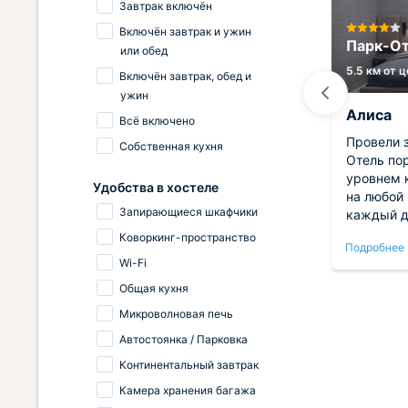
Завтрак включён
База отдыха Дачный клуб
Включён завтрак и ужин
Якшино
Парк-От
или обед
15.7 км от центра
5.5 км от 
Включён завтрак, обед и
ужин
Алсу
Алиса
Всё включено
на
Великолепная база отдыха!
Провели 
Собственная кухня
том
Честно, не думали, что ожидания
Отель по
оправдаются, но как же мы были
уровнем 
Удобства в хостеле
Затем
не правы! В жизни все точно
на любой 
Запирающиеся шкафчики
и
также как на фото, даже немного
каждый д
то на
лучше. На улице красиво, тихо и
невероят
Коворкинг-пространство
Подробнее
Подробнее
нты
спокойно. В общем все просто
вопросы 
Wi-Fi
ал, а
супер.
Атмосфер
релакса.
Общая кухня
 все
впечатлен
Микроволновая печь
Автостоянка / Парковка
Континентальный завтрак
Камера хранения багажа