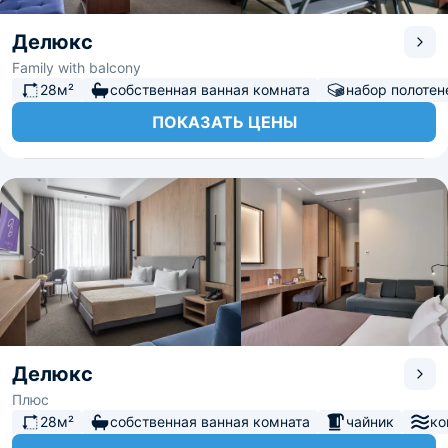
Делюкс
Family with balcony
28м²
собственная ванная комната
набор полотен
ПОКАЗАТЬ ЦЕНЫ
Делюкс
Плюс
28м²
собственная ванная комната
чайник
ко