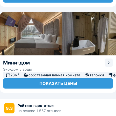
Мини-дом
Эко-дом у воды
23м²
собственная ванная комната
тапочки
ф
ПОКАЗАТЬ ЦЕНЫ
Рейтинг парк-отеля
9.3
на основе 1 557 отзывов