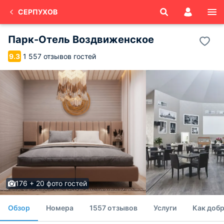
СЕРПУХОВ
Парк-Отель Воздвиженское
1 557 отзывов гостей
9.3
176 + 20 фото гостей
Обзор
Номера
1557 отзывов
Услуги
Как доб