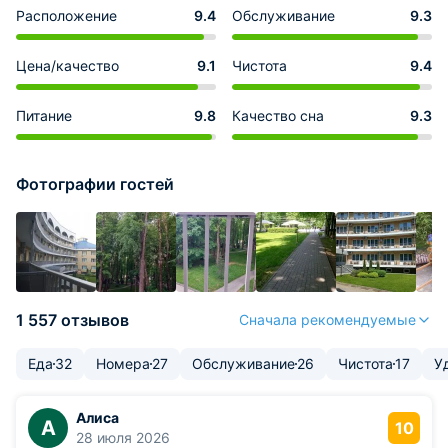
Расположение
9.4
Обслуживание
9.3
Цена/качество
9.1
Чистота
9.4
Питание
9.8
Качество сна
9.3
Фотографии гостей
1 557 отзывов
Сначала рекомендуемые
Еда
32
Номера
27
Обслуживание
26
Чистота
17
У
Алиса
А
10
28 июля 2026