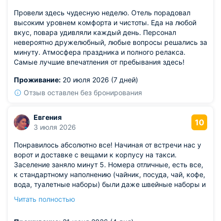
Провели здесь чудесную неделю. Отель порадовал
высоким уровнем комфорта и чистоты. Еда на любой
вкус, повара удивляли каждый день. Персонал
невероятно дружелюбный, любые вопросы решались за
минуту. Атмосфера праздника и полного релакса.
Самые лучшие впечатления от пребывания здесь!
Проживание:
20 июля 2026 (7 дней)
Отзыв оставлен без бронирования
Евгения
10
3 июля 2026
Понравилось абсолютно все! Начиная от встречи нас у
ворот и доставке с вещами к корпусу на такси.
Заселение заняло минут 5. Номера отличные, есть все,
к стандартному наполнению (чайник, посуда, чай, кофе,
вода, туалетные наборы) были даже швейные наборы и
средства для чистки обуви. В холодильнике были соки,
Читать полностью
вода с газом, шоколад. Ресторан выше всяких похвал.
Еда превосходная в большом ассортименте. Яйца пашот