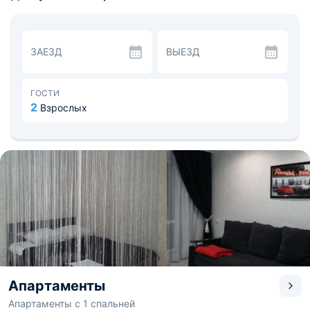
В числе прочих бытовых удобств — холодильник,
духовка, плита и чайник.
В распоряжении гостей общий лаундж.
В окрестностях популярны пешие прогулки.
ЗАЕЗД
ВЫЕЗД
Расстояние от апартаментов до международного
аэропорта Платов составляет 32 км.
За дополнительную плату для гостей организуют
трансфер от/до аэропорта.
ГОСТИ
2
Взрослых
Апартаменты
Апартаменты с 1 спальней