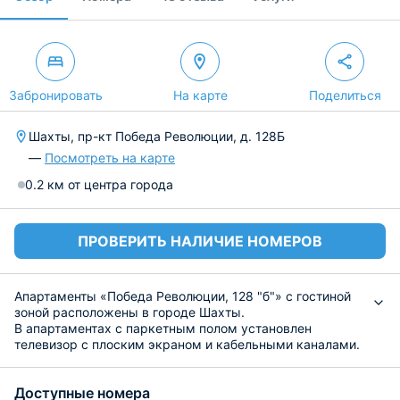
Забронировать
На карте
Поделиться
Шахты, пр-кт Победа Революции, д. 128Б
—
Посмотреть на карте
0.2 км от центра города
ПРОВЕРИТЬ НАЛИЧИЕ НОМЕРОВ
Апартаменты «Победа Революции, 128 "б"» с гостиной
зоной расположены в городе Шахты.
В апартаментах с паркетным полом установлен
телевизор с плоским экраном и кабельными каналами.
В распоряжении гостей полностью оборудованная
кухня с микроволновой печью, обеденная зона и
Доступные номера
собственная ванная комната с душем и тапочками.