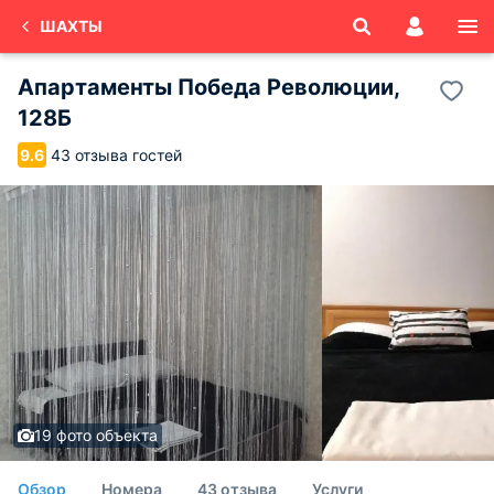
ШАХТЫ
Апартаменты Победа Революции,
128Б
43 отзыва гостей
9.6
19 фото объекта
Обзор
Номера
43 отзыва
Услуги