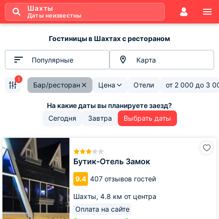
Шахты
Даты неизвестны
Гостиницы в Шахтах с рестораном
Популярные
Карта
1
Бар/ресторан
Цена
Отели
от
2 000
до
3 0
Сегодня
Завтра
Выбрать даты
Бутик-
Отель
Замок
Бутик-Отель Замок
9.4
407 отзывов гостей
Шахты,
4.8 км от центра
Оплата на сайте