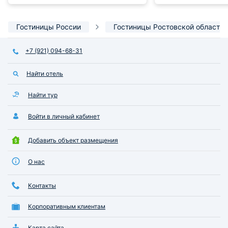
комфортного отды
слышно(хорошая з
Всё отлично, всё
Гостиницы России
Гостиницы Ростовской области
понравилось,всем
довольна,советую
+7 (921) 094-68-31
Найти отель
Найти тур
Войти в личный кабинет
Добавить объект размещения
О нас
Контакты
Корпоративным клиентам
Карта сайта