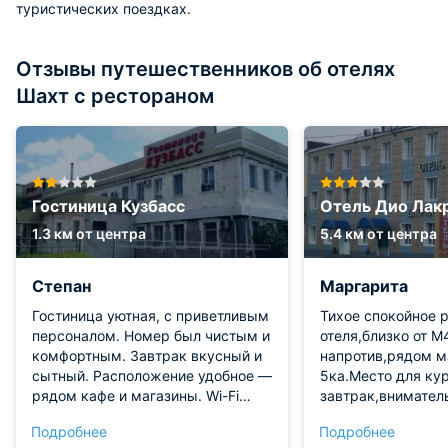
туристических поездках.
Отзывы путешественников об отелях
Шахт с рестораном
Гостиница Кузбасс
Отель Дио Лак
1.3 км от центра
5.4 км от центра
Степан
Маргарита
Гостиница уютная, с приветливым
Тихое спокойное 
персоналом. Номер был чистым и
отеля,близко от М
комфортным. Завтрак вкусный и
напротив,рядом м
сытный. Расположение удобное —
5ка.Место для ку
рядом кафе и магазины. Wi-Fi
завтрак,внимате
работал стабильно.
персонал,в нимере
Подробнее
Подробнее
всё необходимое 