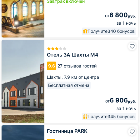
Завтрак включён
6 800
от
руб.
за 1 ночь
Получите
340 бонусов
Отель
3А
Шахты
Отель 3А Шахты М4
М4
9.6
27 отзывов гостей
Шахты,
7.9 км от центра
Бесплатная отмена
6 906
от
руб.
за 1 ночь
Получите
345 бонусов
Гостиница
Гостиница PARK
PARK