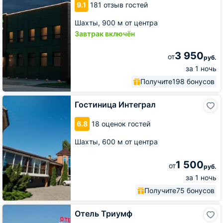
9.1
181 отзыв гостей
Шахты,
900 м от центра
Завтрак включён
3 950
от
руб.
за 1 ночь
Получите
198 бонусов
Гостиница
Гостиница Интеграл
Интеграл
6.8
18 оценок гостей
Шахты,
600 м от центра
1 500
от
руб.
за 1 ночь
Получите
75 бонусов
Отель
Отель Триумф
Триумф