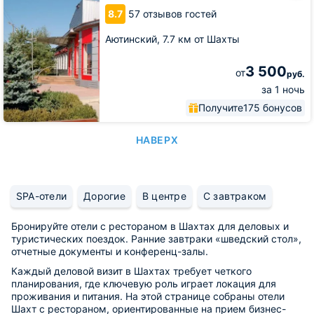
8.7
57 отзывов гостей
Аютинский,
7.7 км от Шахты
3 500
от
руб.
за 1 ночь
Получите
175 бонусов
НАВЕРХ
SPA-отели
Дорогие
В центре
С завтраком
Бронируйте отели с рестораном в Шахтах для деловых и
туристических поездок. Ранние завтраки «шведский стол»,
отчетные документы и конференц-залы.
Каждый деловой визит в Шахтах требует четкого
планирования, где ключевую роль играет локация для
проживания и питания. На этой странице собраны отели
Шахт с рестораном, ориентированные на прием бизнес-