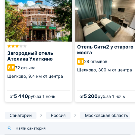
Отель Сити2 у старого
моста
Загородный отель
Ателика Улиткино
28 отзывов
9.1
72 отзыва
8.5
Щелково,
300 м от центра
Щелково,
9.4 км от центра
5 440
5 200
от
руб.
за 1 ночь
от
руб.
за 1 ночь
Санатории
Россия
Московская область
Найти санаторий