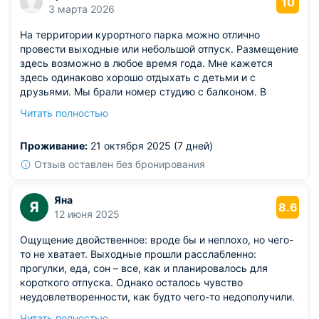
10
3 марта 2026
На территории курортного парка можно отлично
провести выходные или небольшой отпуск. Размещение
здесь возможно в любое время года. Мне кажется
здесь одинаково хорошо отдыхать с детьми и с
друзьями. Мы брали номер студию с балконом. В
номере был и свой санузел, и кухня. Мебель
Читать полностью
качественная, в хорошем состоянии. Техника
необходимая есть. На территории курортного парка
Проживание:
21 октября 2025 (7 дней)
работает ресторан, в котором подаются очень вкусные
блюда. Есть также и диско-бар, в котором по вечерам
Отзыв оставлен без бронирования
организуют вечеринки. И конечно для желающих
работает баня, сауна. Можно взять и массаж. Отличное
Яна
Я
место для загородного отдыха.
8.6
12 июня 2025
Ощущение двойственное: вроде бы и неплохо, но чего-
то не хватает. Выходные прошли расслабленно:
прогулки, еда, сон – все, как и планировалось для
короткого отпуска. Однако осталось чувство
неудовлетворенности, как будто чего-то недополучили.
Многие обещанные развлечения оказались недоступны
Читать полностью