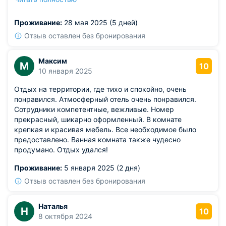
(заведения общепита, бильярд, картинг, а аквапарк и
вовсе демонтирован). Пользование открытым
Проживание:
28 мая 2025 (5 дней)
бассейном вызывало вопросы: неясно, где переодеться
и как согреться после купания. Кормили неплохо.
Отзыв оставлен без бронирования
Максим
М
10
10 января 2025
Отдых на территории, где тихо и спокойно, очень
понравился. Атмосферный отель очень понравился.
Сотрудники компетентные, вежливые. Номер
прекрасный, шикарно оформленный. В комнате
крепкая и красивая мебель. Все необходимое было
предоставлено. Ванная комната также чудесно
продумано. Отдых удался!
Проживание:
5 января 2025 (2 дня)
Отзыв оставлен без бронирования
Наталья
Н
10
8 октября 2024