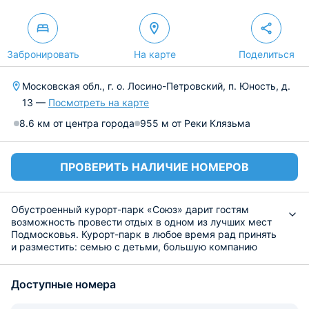
Забронировать
На карте
Поделиться
Московская обл., г. о. Лосино-Петровский, п. Юность, д.
13 —
Посмотреть на карте
8.6 км от центра города
955 м от Реки Клязьма
ПРОВЕРИТЬ НАЛИЧИЕ НОМЕРОВ
Обустроенный курорт-парк «Союз» дарит гостям
возможность провести отдых в одном из лучших мест
Подмосковья. Курорт-парк в любое время рад принять
и разместить: семью с детьми, большую компанию
друзей и всех, кто любит атмосферный отдых на
природе.
Доступные номера
Размещение гостей предложено в
уютный двухэтажный коттедж «Русский дом»,
оборудованный каминным залом, верандой и баней.