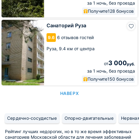
за 1 ночь, без проезда
Получите
128 бонусов
Санаторий
Санаторий Руза
Руза
9.6
6 отзывов гостей
Руза,
9.4 км от центра
3 000
от
руб.
за 1 ночь, без проезда
Получите
150 бонусов
НАВЕРХ
Сердечно-сосудистые
Опорно-двигательные
Нервна
Рейтинг лучших недорогих, но в то же время эффективных
санаториев Московской области для лечения заболеваний