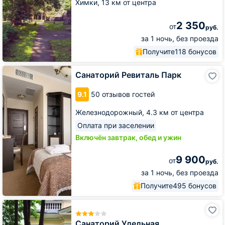
Химки,
13 км от центра
2 350
от
руб.
за 1 ночь, без проезда
Получите
118 бонусов
Санаторий
Санаторий Ревиталь Парк
Ревиталь
Парк
9.1
50 отзывов гостей
Железнодорожный,
4.3 км от центра
Оплата при заселении
Включён завтрак, обед и ужин
9 900
от
руб.
за 1 ночь, без проезда
Получите
495 бонусов
Санаторий
Удельная
Санаторий Удельная