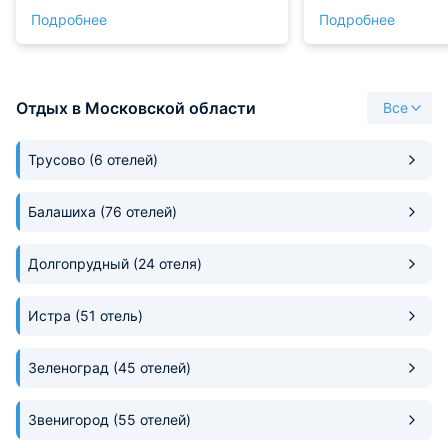
Питание сбалансированное и
сытное и вкусное.
Подробнее
Подробнее
вкусное. Получили удовольствие
собственный спорт
от проживания здесь.
бильярд. Отдых п
Отдых в Московской области
Все
Трусово
(6 отелей)
Балашиха
(76 отелей)
Долгопрудный
(24 отеля)
Истра
(51 отель)
Зеленоград
(45 отелей)
Звенигород
(55 отелей)