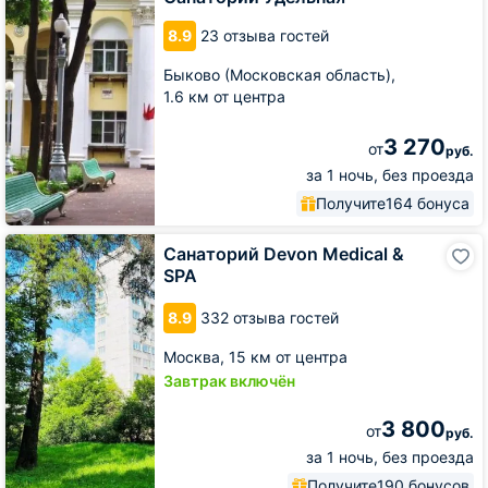
8.9
23 отзыва гостей
Быково (Московская область),
1.6 км от центра
3 270
от
руб.
за 1 ночь, без проезда
Получите
164 бонуса
Санаторий
Санаторий Devon Medical &
Devon
SPA
Medical
&
8.9
332 отзыва гостей
SPA
Москва,
15 км от центра
Завтрак включён
3 800
от
руб.
за 1 ночь, без проезда
Получите
190 бонусов