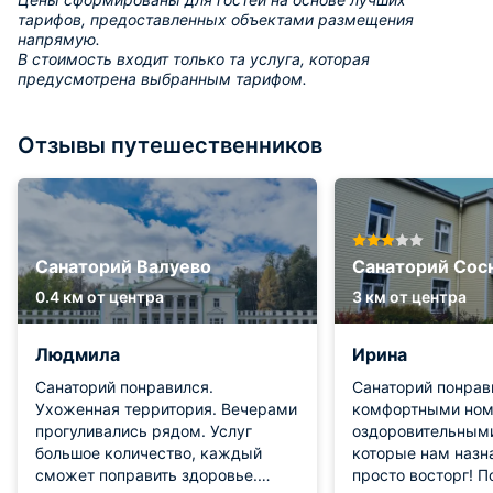
тарифов, предоставленных объектами размещения
напрямую.
В стоимость входит только та услуга, которая
предусмотрена выбранным тарифом.
Отзывы путешественников
Санаторий Валуево
Санаторий Сос
0.4 км от центра
3 км от центра
Людмила
Ирина
Санаторий понравился.
Санаторий понрав
Ухоженная территория. Вечерами
комфортными ном
прогуливались рядом. Услуг
оздоровительными
большое количество, каждый
которые нам назн
сможет поправить здоровье.
просто восторг! П