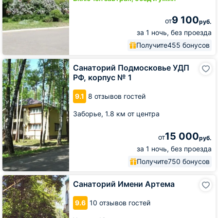
9 100
от
руб.
за 1 ночь, без проезда
Получите
455 бонусов
Санаторий
Санаторий Подмосковье УДП
Подмосковье
РФ, корпус № 1
УДП
РФ,
9.1
8 отзывов гостей
корпус
№
Заборье,
1.8 км от центра
1
15 000
от
руб.
за 1 ночь, без проезда
Получите
750 бонусов
Санаторий
Санаторий Имени Артема
Имени
Артема
9.6
10 отзывов гостей