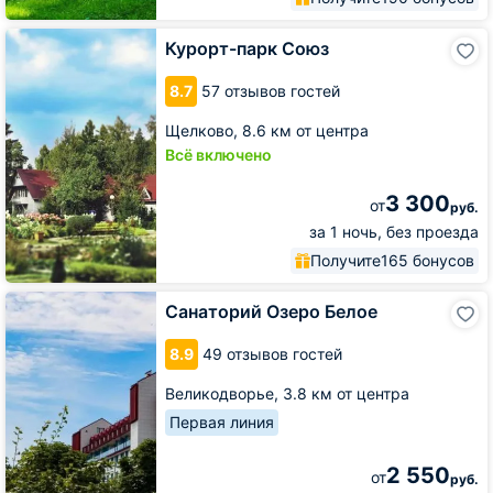
Курорт-
Курорт-парк Союз
парк
Союз
8.7
57 отзывов гостей
Щелково,
8.6 км от центра
Всё включено
3 300
от
руб.
за 1 ночь, без проезда
Получите
165 бонусов
Санаторий
Санаторий Озеро Белое
Озеро
Белое
8.9
49 отзывов гостей
Великодворье,
3.8 км от центра
Первая линия
2 550
от
руб.