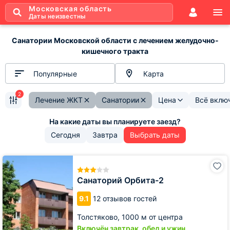
Московская область
Даты неизвестны
Санатории Московской области с лечением желудочно-
кишечного тракта
Популярные
Карта
2
Лечение ЖКТ
Санатории
Цена
Всё вклю
Сегодня
Завтра
Выбрать даты
Санаторий
Орбита-2
Санаторий Орбита-2
9.1
12 отзывов гостей
Толстяково,
1000 м от центра
Включён завтрак, обед и ужин