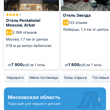
Отель Звезда
Отель Pentahotel
123 отзыва
7.4
Moscow, Arbat
Люберцы,
1.3 км от центра
3 386 отзывов
9.4
Москва,
1.7 км от центра
578 м
до метро Арбатская
7 900
1 800
от
руб.
за 1 ночь
от
руб.
за 1 ночь
Недорого
Мини-гостиницы
Базы отдыха
Гостевые
Московская область
Подходит для отдыха с детьми