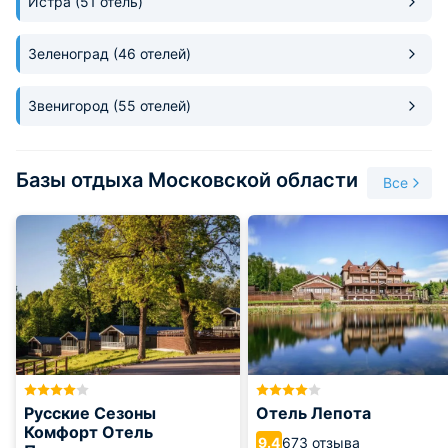
Истра
(51 отель)
озера не составляет никакого труда, даже без личного
автотранспорта.
Зеленоград
(46 отелей)
Звенигород
(55 отелей)
Базы отдыха Московской области
Все
Русские Сезоны
Отель Лепота
Комфорт Отель
673 отзыва
9.4