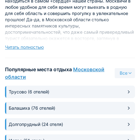
находиться в самом «сердце» нашей страны. Москвичи в
любое удобное для себя время могут выехать в родную
для себя область и совершить прогулку в увлекательное
прошлое! Да-да, в Московской области столько
интересных памятников культуры,
достопримечательностей, что даже самый привередливый
турист обязательно окажется в восторге, заглянув в
запоминающиеся уголки нашей области. Куда же сходить
Читать полностью
приезжему? Что же посмотреть?
Архангельское, великолепное Марфино, завораживающее
Популярные места отдыха
Московской
Николо-Прозорово, усадьбы Вороново…. Если вы
Все
побываете хотя бы в одном из этих мест, можете даже не
области
сомневаться: отдых запомнится вам надолго. Не упустите
возможность посетить, будучи в Московской области, и
Трусово
(6 отелей)
дворец Троицкое-Кайнарджи. Просто невероятное по
красоте местечко! А номер можно забронировать в
Отель
АЗИМУТ Москва Тульская
или в
АЗИМУТ Отель Москва
Балашиха
(76 отелей)
Олимпик
.
Долгопрудный
(24 отеля)
А если хотите расслабиться на берегу чистейшего водоема
с удочкой, отправляйтесь на Бисерово озеро. Оно
находится неподалеку от столицы, так что добраться до