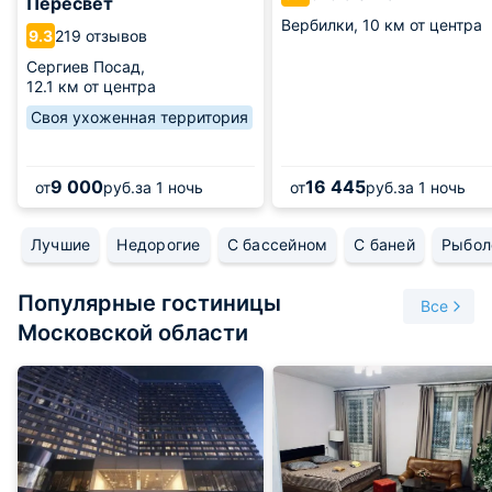
Пересвет
Вербилки,
10 км от центра
219 отзывов
9.3
Сергиев Посад,
12.1 км от центра
Своя ухоженная территория
9 000
16 445
от
руб.
за 1 ночь
от
руб.
за 1 ночь
Лучшие
Недорогие
С бассейном
С баней
Рыбол
Популярные гостиницы
Все
Московской области