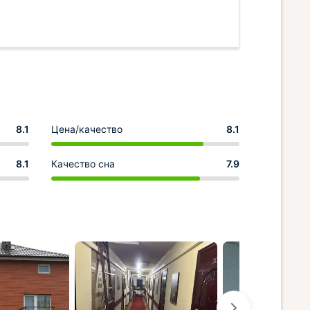
8.1
Цена/качество
8.1
8.1
Качество сна
7.9