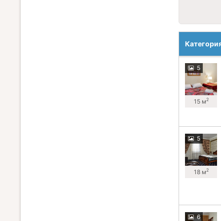
Категори
5
2
15 м
5
2
18 м
6