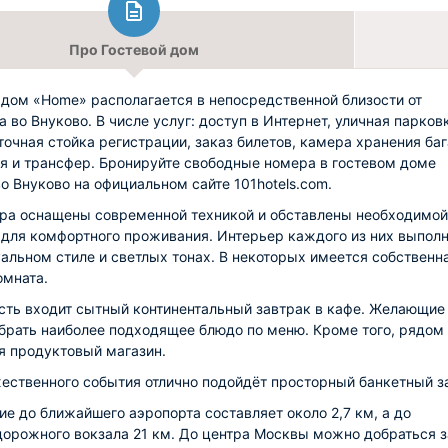
Про Гостевой дом
 дом «Home» располагается в непосредственной близости от
а во Внуково. В числе услуг: доступ в Интернет, уличная парков
точная стойка регистрации, заказ билетов, камера хранения ба
я и трансфер. Бронируйте свободные номера в гостевом доме
о Внуково на официальном сайте 101hotels.com.
ра оснащены современной техникой и обставлены необходимой
для комфортного проживания. Интерьер каждого из них выполн
альном стиле и светлых тонах. В некоторых имеется собственн
омната.
сть входит сытный континентальный завтрак в кафе. Желающие
брать наиболее подходящее блюдо по меню. Кроме того, рядом
я продуктовый магазин.
ественного события отлично подойдёт просторный банкетный з
ие до ближайшего аэропорта составляет около 2,7 км, а до
орожного вокзала 21 км. До центра Москвы можно добраться з