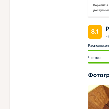
Варианты 
доступные
Р
8.1
н
Расположен
Чистота
Фотогр