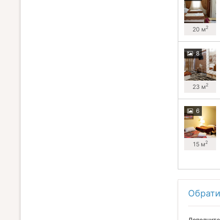
2
20 м
8
2
23 м
6
2
15 м
Обрати
Дополните