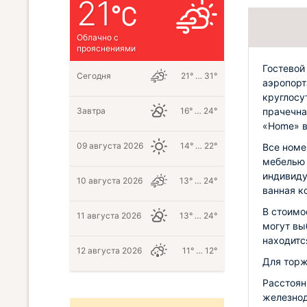
21
Облачно с
прояснениями
Гостевой
Сегодня
21° … 31°
аэропорт
круглосу
прачечна
Завтра
16° … 24°
«Home» в
09 августа 2026
14° … 22°
Все номе
мебелью 
индивиду
10 августа 2026
13° … 24°
ванная к
В стоимо
11 августа 2026
13° … 24°
могут вы
находитс
12 августа 2026
11° … 12°
Для торж
Расстоян
железнод