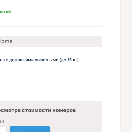
остей
 Home
о с домашними животными (до 15 кг)
осмотра стоимости номеров
ей