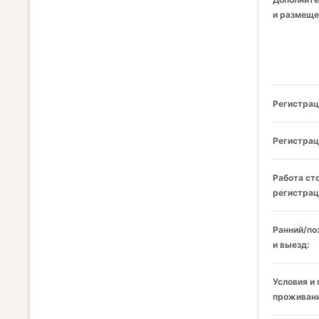
и размеще
Регистрац
Регистрац
Работа ст
регистрац
Ранний/по
и выезд:
Условия и
проживани