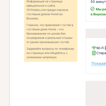
50 минут
Информация на странице
официального сайта
Мы ре
101Hotels.com предоставлена
в Внуков
гостевым домом Home во
Внуково.
Главное, что привлекает гостей в
гостевом доме Home – это
бронирование по ценам без
посредников и реальные отзывы
от ранее проживавших гостей.
Wi-Fi
Задавайте вопросы по телефонам
Стир
на странице или общайтесь с
хозяевами напрямую.
Показат