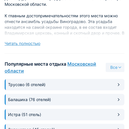
Московской области.
К главным достопримечательностям этого места можно
отнести ансамбль усадьбы Виноградово. Эта усадьба
находится на самой окраине города, в ее состав входит
Владимирская церковь, конный и скотный двор и прочее. В
пределах города также есть и усадьба Мысово.
Читать полностью
На территории этого города можно провести
незабываемый отдых, посетить театры, посмотреть
прекрасные постановки, великолепную игру актеров,
Популярные места отдыха
Московской
Все
насладиться оригинальностью театрального искусства.
области
Самым известным и достаточно популярным местом, где
Трусово
(6 отелей)
любят отдыхать туристы, является парк культуры и отдыха.
Это единственная специально озелененная территории с
наличием всей необходимой инфраструктуры, что очень
Балашиха
(76 отелей)
важно в условиях неблагоприятной экологической
ситуации.
Истра
(51 отель)
Приехав в город, можно снять номер в гостиницах эконом-
класса, которые находятся в отличном состоянии,