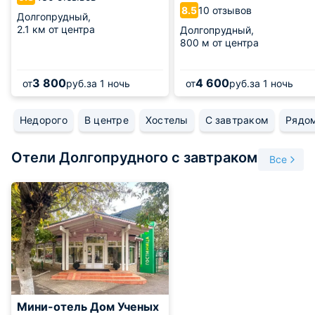
10 отзывов
8.5
Долгопрудный,
2.1 км от центра
Долгопрудный,
800 м от центра
3 800
4 600
от
руб.
за 1 ночь
от
руб.
за 1 ночь
Недорого
В центре
Хостелы
С завтраком
Рядом
Отели Долгопрудного с завтраком
Все
Мини-отель Дом Ученых