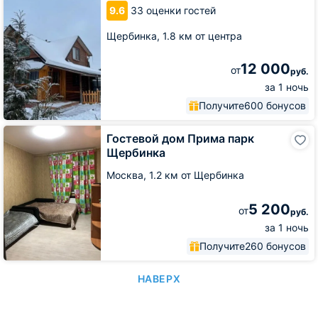
9.6
33 оценки гостей
шоссе
Щербинка,
1.8 км от центра
12 000
от
руб.
за 1 ночь
Получите
600 бонусов
Гостевой
Гостевой дом Прима парк
дом
Щербинка
Прима
парк
Москва,
1.2 км от Щербинка
Щербинка
5 200
от
руб.
за 1 ночь
Получите
260 бонусов
НАВЕРХ