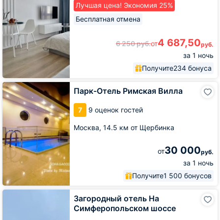
Лучшая цена! Экономия 25%
Бесплатная отмена
4 687,50
6 250
руб.
от
руб.
за 1 ночь
Получите
234 бонуса
Парк-
Парк-Отель Римская Вилла
Отель
Римская
7
9 оценок гостей
Вилла
Москва,
14.5 км от Щербинка
30 000
от
руб.
за 1 ночь
Получите
1 500 бонусов
Загородный
Загородный отель На
отель
Симферопольском шоссе
На
Симферопольском