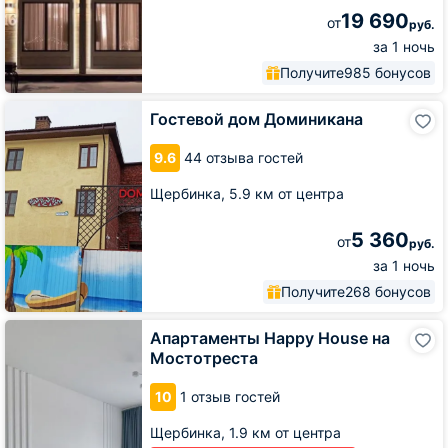
19 690
от
руб.
за 1 ночь
Получите
985 бонусов
Гостевой
Гостевой дом Доминикана
дом
Доминикана
9.6
44 отзыва гостей
Щербинка,
5.9 км от центра
5 360
от
руб.
за 1 ночь
Получите
268 бонусов
Апартаменты
Апартаменты Happy House на
Happy
Мостотреста
House
на
10
1 отзыв гостей
Мостотреста
Щербинка,
1.9 км от центра