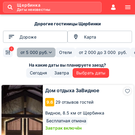
Щербинка
Даты неизвестны
Дорогие гостиницы Щербинки
Дороже
Карта
1
от
5 000
руб.
Отели
от
2 000
до
3 000
руб.
Сегодня
Завтра
Выбрать даты
Дом
Дом отдыха ЗаВидное
отдыха
ЗаВидное
9.6
29 отзывов гостей
Видное,
8.5 км от Щербинка
Бесплатная отмена
Завтрак включён