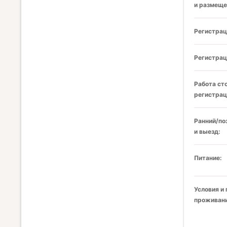
и размеще
Регистрац
Регистрац
Работа ст
регистрац
Ранний/по
и выезд:
Питание:
Условия и
проживани