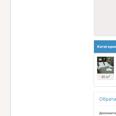
Категори
7
2
80 м
Обрати
Дополните