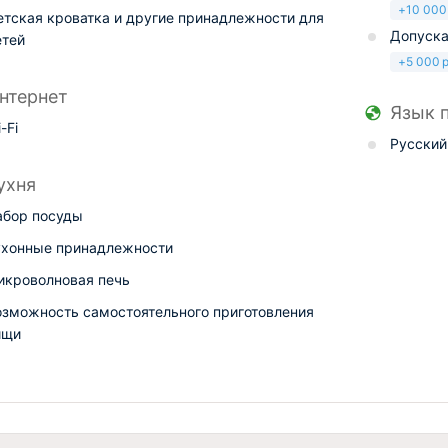
+
10 000
етская кроватка и другие принадлежности для
Допуска
етей
+
5 000
р
нтернет
Язык 
-Fi
Русский
ухня
абор посуды
ухонные принадлежности
икроволновая печь
озможность самостоятельного приготовления
ищи