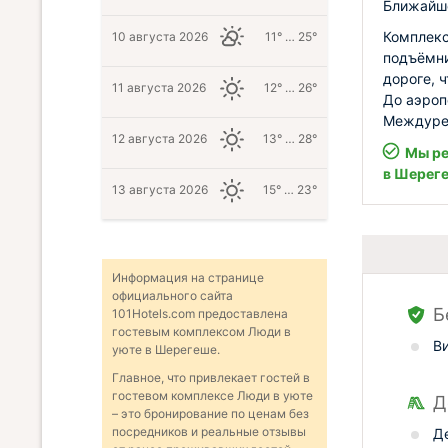
Ближайше
Комплекс
10 августа 2026
11° … 25°
подъёмни
дороге, 
11 августа 2026
12° … 26°
До аэроп
Междуреч
12 августа 2026
13° … 28°
Мы ре
в Шерег
13 августа 2026
15° … 23°
Информация на странице
официального сайта
Б
101Hotels.com предоставлена
гостевым комплексом Люди в
В
уюте в Шерегеше.
Главное, что привлекает гостей в
гостевом комплексе Люди в уюте
Д
– это бронирование по ценам без
посредников и реальные отзывы
Д