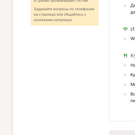
от ранее проживавших гостей.
Д
Задавайте вопросы по телефонам
д
на странице или общайтесь с
хозяевами напрямую.
И
Wi
К
Н
К
М
В
п