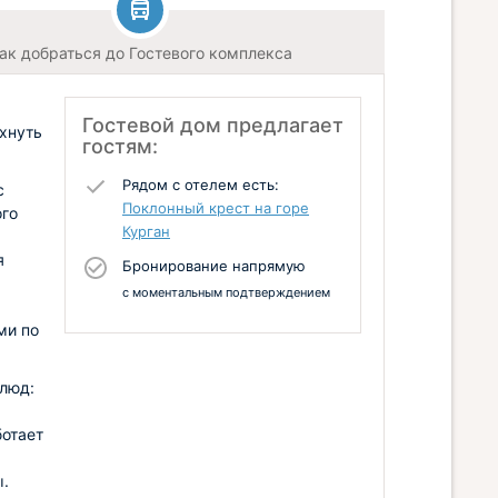
ак добраться до Гостевого комплекса
Гостевой дом предлагает
хнуть
гостям:
Рядом с отелем есть:
с
Поклонный крест на горе
ого
Курган
я
Бронирование напрямую
с моментальным подтверждением
ми по
блюд:
ботает
ы.