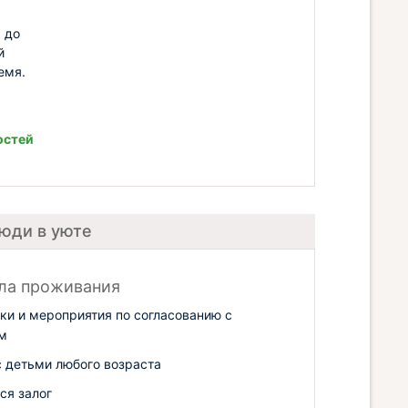
 до
й
емя.
остей
Люди в уюте
ла проживания
ки и мероприятия по согласованию с
м
 детьми любого возраста
ся залог