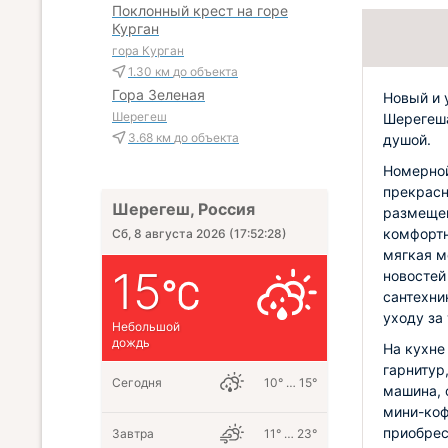
Поклонный крест на горе
Курган
гора Курган
1.30 км
до объекта
Гора Зеленая
Новый и 
Шерегеш
Шерегеша
3.68 км
до объекта
душой.
Номерной
прекрасн
Шерегеш, Россия
размещен
комфортн
Сб, 8 августа 2026
(
17:52:29
)
мягкая м
15
новостей
сантехни
уходу за
Небольшой
дождь
На кухне
гарнитур
Сегодня
10° … 15°
машина, 
мини-коф
приобрес
Завтра
11° … 23°