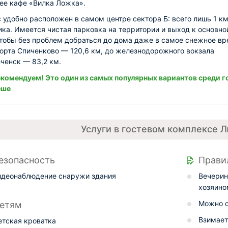
е кафе «Вилка Ложка».
 удобно расположен в самом центре сектора Б: всего лишь 1 км
ка. Имеется чистая парковка на территории и выход к основно
чтобы без проблем добраться до дома даже в самое снежное вр
орта Спиченково — 120,6 км, до железнодорожного вокзала
енск — 83,2 км.
комендуем! Это один из самых популярных вариантов среди г
еше
Услуги в гостевом комплексе 
езопасность
Прави
идеонаблюдение снаружи здания
Вечерин
хозяино
Можно с
етям
Взимает
етская кроватка