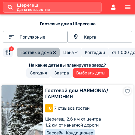
Шерегеш
Даты неизвестны
Гостевые дома Шерегеша
Популярные
Карта
1
Гостевые дома
Цена
Коттеджи
от
1 000
д
Сегодня
Завтра
Выбрать даты
Гостевой
Гостевой дом HARMONIA/
дом
ГАРМОНИЯ
HARMONIA/
ГАРМОНИЯ
10
7 отзывов гостей
Шерегеш,
2.6 км от центра
1.2 км от канатной дороги
Бассейн
Кондиционер