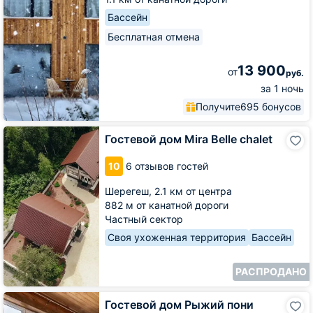
Бассейн
Бесплатная отмена
13 900
от
руб.
за 1 ночь
Получите
695 бонусов
Гостевой
Гостевой дом Mira Belle chalet
дом
Mira
10
6 отзывов гостей
Belle
chalet
Шерегеш,
2.1 км от центра
882 м от канатной дороги
Частный сектор
Своя ухоженная территория
Бассейн
РАСПРОДАНО
Гостевой
Гостевой дом Рыжий пони
дом