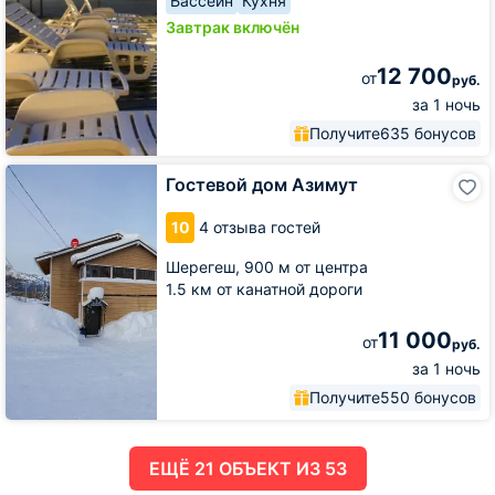
Бассейн
Кухня
Завтрак включён
12 700
от
руб.
за 1 ночь
Получите
635 бонусов
Гостевой
Гостевой дом Азимут
дом
Азимут
10
4 отзыва гостей
Шерегеш,
900 м от центра
1.5 км от канатной дороги
11 000
от
руб.
за 1 ночь
Получите
550 бонусов
ЕЩË 21 ОБЪЕКТ ИЗ 53