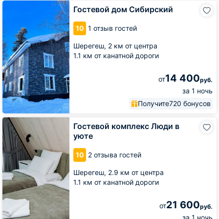
Гостевой
Гостевой дом Сибирский
дом
Сибирский
10
1 отзыв гостей
Шерегеш,
2 км от центра
1.1 км от канатной дороги
14 400
от
руб.
за 1 ночь
Получите
720 бонусов
Гостевой
Гостевой комплекс Люди в
комплекс
уюте
Люди
в
10
2 отзыва гостей
уюте
Шерегеш,
2.9 км от центра
1.1 км от канатной дороги
21 600
от
руб.
за 1 ночь