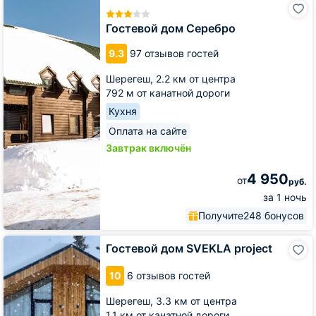
дом
Серебро
Гостевой дом Серебро
9.3
97 отзывов гостей
Шерегеш,
2.2 км от центра
792 м от канатной дороги
Кухня
Оплата на сайте
Завтрак включён
4 950
от
руб.
за 1 ночь
Получите
248 бонусов
Гостевой
Гостевой дом SVEKLA project
дом
SVEKLA
10
6 отзывов гостей
project
Шерегеш,
3.3 км от центра
1.1 км от канатной дороги