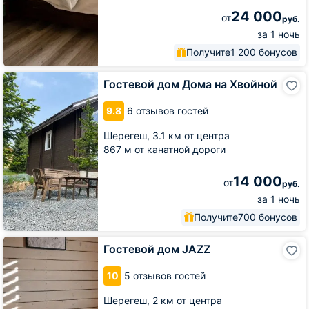
24 000
от
руб.
за 1 ночь
Получите
1 200 бонусов
Гостевой
Гостевой дом Дома на Хвойной
дом
Дома
9.8
6 отзывов гостей
на
Хвойной
Шерегеш,
3.1 км от центра
867 м от канатной дороги
14 000
от
руб.
за 1 ночь
Получите
700 бонусов
Гостевой
Гостевой дом JAZZ
дом
JAZZ
10
5 отзывов гостей
Шерегеш,
2 км от центра