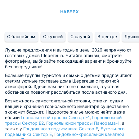
НАВЕРХ
С бассейном
С кухней
С сауной
В центре
Лучши
Лучшие предложения и выгодные цены 2026 напрямую от
гостевых домов Шерегеша. Читайте отзывы, смотрите
фотографии, выбирайте подходящий вариант и бронируйте
без посредников!
Большие группы туристов и семьи с детьми предпочитают
отелям уютные гостевые дома Шерегеша с приятной
атмосферой. Здесь вам никто не помешает, а уютная
обстановка позволит расслабиться после активного дня.
Возможность самостоятельной готовки, стирки, сушки
вещей и хранения горнолыжного инвентаря существенно
экономит бюджет. Недорогое жилье можно найти даже
вблизи
Горнолыжной трассы Сектор Е1
,
Горнолыжной
трассы Сектор Е2
,
Горнолыжной трассы Панорама-1
, а
также у
Гондольного подъемника Сектор Е
,
Бугельного
подъемника Сектор Е
,
Гондольно-кресельной канатной