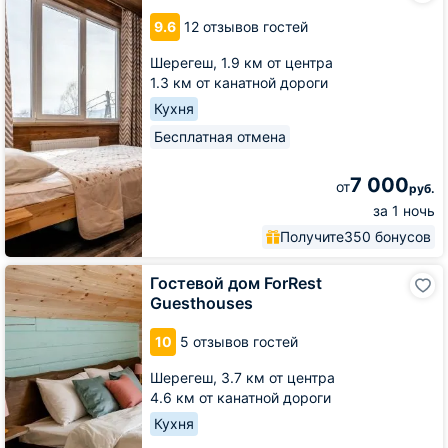
Рыжий
9.6
12 отзывов гостей
пони
Шерегеш,
1.9 км от центра
1.3 км от канатной дороги
Кухня
Бесплатная отмена
7 000
от
руб.
за 1 ночь
Получите
350 бонусов
Гостевой
Гостевой дом ForRest
дом
Guesthouses
ForRest
Guesthouses
10
5 отзывов гостей
Шерегеш,
3.7 км от центра
4.6 км от канатной дороги
Кухня