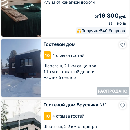
773 м от канатной дороги
16 800
от
руб.
за 1 ночь
Получите
840 бонусов
Гостевой
Гостевой дом
дом
10
4 отзыва гостей
Шерегеш,
2.1 км от центра
1.1 км от канатной дороги
Частный сектор
РАСПРОДАНО
Гостевой
Гостевой дом Брусника №1
дом
Брусника
10
4 отзыва гостей
№1
Шерегеш,
2.2 км от центра