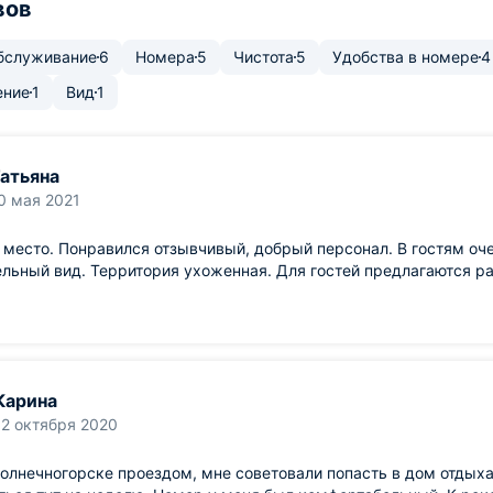
вов
бслуживание
6
Номера
5
Чистота
5
Удобства в номере
4
ение
1
Вид
1
атьяна
0 мая 2021
место. Понравился отзывчивый, добрый персонал. В гостям оче
льный вид. Территория ухоженная. Для гостей предлагаются р
Карина
12 октября 2020
олнечногорске проездом, мне советовали попасть в дом отдых