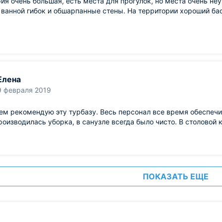
ия очень большая, есть места для прогулок, но места очень не
 ванной гибок и обшарпанные стены. На территории хороший бас
Елена
9 февраля 2019
ем рекомендую эту турбазу. Весь персонал все время обеспеч
роизводилась уборка, в санузле всегда было чисто. В столовой 
ПОКАЗАТЬ ЕЩЕ