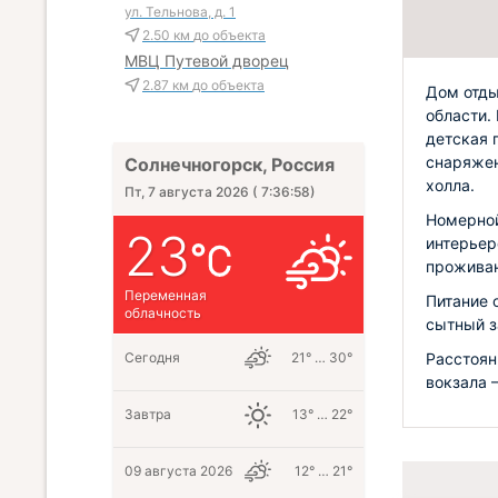
ул. Тельнова, д. 1
2.50 км
до объекта
МВЦ Путевой дворец
2.87 км
до объекта
Дом отды
области.
детская 
снаряжен
Солнечногорск, Россия
холла.
Пт, 7 августа 2026
(
7:36:59
)
Номерной
23
интерьер
проживан
Переменная
Питание 
облачность
сытный з
Сегодня
21° … 30°
Расстоян
вокзала 
Завтра
13° … 22°
09 августа 2026
12° … 21°