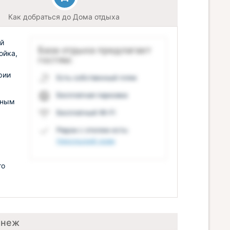
Как добраться до Дома отдыха
ой
База отдыха предлагает
ойка,
гостям:
рии
Есть собственный пляж
Бесплатная парковка
нным
Бесплатный Wi-Fi
Рядом с отелем есть:
Никольский храм
го
енеж