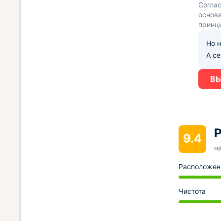
Согла
основа
принц
Но н
А с
ВЫ
9.4
н
Расположен
Чистота