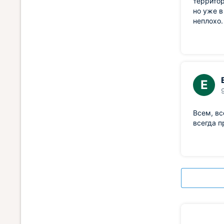
территор
но уже в
неплохо.
Е
Всем, вс
всегда п