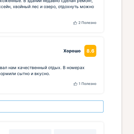
ухоженные. В здании недавно сделан ремонт,
сейн, хвойный лес и озеро, отдохнуть можно
2
Полезно
8.6
Хорошо
ивал нам качественный отдых. В номерах
кормили сытно и вкусно.
1
Полезно