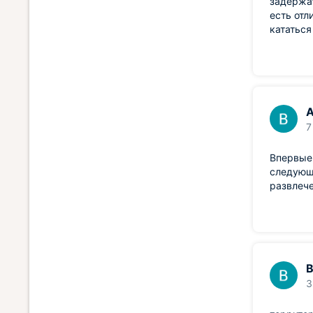
задержат
есть отл
кататься
А
7
Впервые 
следующи
развлече
В
3