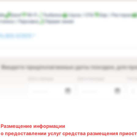
йн
Баня
Wi-Fi
Рыбалка
Сауна / СПА
Бар / Ресторан
тоянка / Парковка
Первая линия
ь все услуги
Введите предполагаемые даты поездки, для пр
Дата заезда
Дата выезда
Гост
—.—.—
—.—.—
2
Размещение информации
о предоставлении услуг средства размещения приост