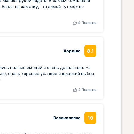
е Мазиха рукой подать. В самом комплексе
 Взяла на заметку, что зимой тут можно
4
Полезно
8.1
Хорошо
улись полные эмоций и очень довольные. На
ьно, очень хорошие условия и широкий выбор
.
2
Полезно
10
Великолепно