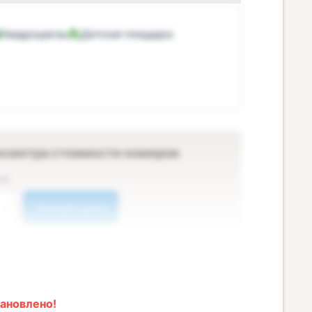
Квадроциклы
Детская площадка
осмотра стоимости номеров
ей
Показать цены
ановлено!