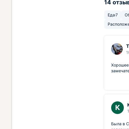
14 отзы
Еда
7
О
Располож
Т
1
Хорошее 
замечате
К
Была в С