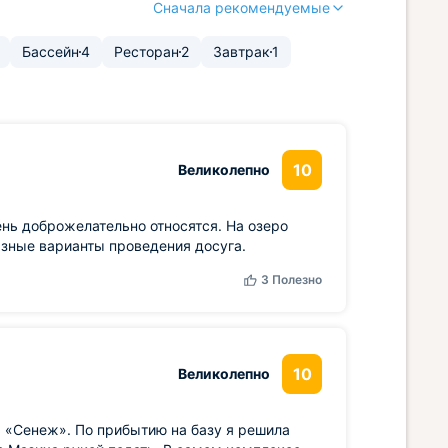
Сначала рекомендуемые
Бассейн
4
Ресторан
2
Завтрак
1
10
Великолепно
нь доброжелательно относятся. На озеро
азные варианты проведения досуга.
3
Полезно
10
Великолепно
а «Сенеж». По прибытию на базу я решила