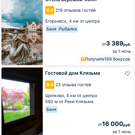
9.3
219 отзывов гостей
Егорьевск,
4 км от центра
Баня
Рыбалка
3 389
от
руб.
за 1 ночь
Получите
169 бонусов
Гостевой
Гостевой дом Клязьма
дом
Клязьма
9.4
23 отзыва гостей
Щелково,
4 км от центра
560 м от Реки Клязьма
Баня
16 000
от
руб.
за 1 ночь