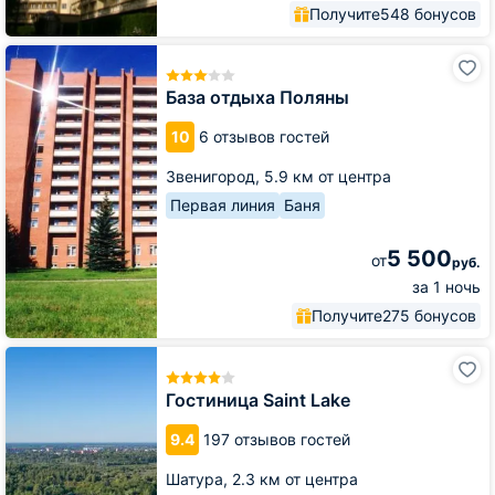
Получите
548 бонусов
База
отдыха
Поляны
База отдыха Поляны
10
6 отзывов гостей
Звенигород,
5.9 км от центра
Первая линия
Баня
5 500
от
руб.
за 1 ночь
Получите
275 бонусов
Гостиница
Saint
Lake
Гостиница Saint Lake
9.4
197 отзывов гостей
Шатура,
2.3 км от центра