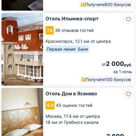
Получите
800 бонусов
Отель
Отель Ильинка-спорт
Ильинка-
спорт
7.8
36 отзывов гостей
Красногорск,
12.1 км от центра
Первая линия
Баня
2 000
от
руб.
за 1 ночь
Получите
100 бонусов
Отель
Отель Дом в Ясенево
Дом
в
9.4
45 оценок гостей
Ясенево
Москва,
17.4 км от центра
18 км от Гребного канала