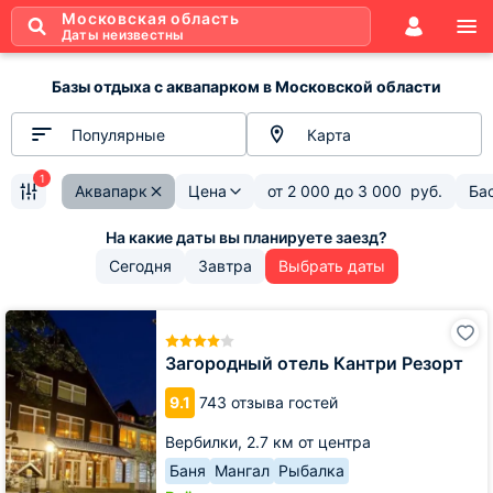
Московская область
Даты неизвестны
Базы отдыха с аквапарком в Московской области
Популярные
Карта
1
Аквапарк
Цена
от
2 000
до
3 000
руб.
Ба
Сегодня
Завтра
Выбрать даты
Загородный
отель
Кантри
Загородный отель Кантри Резорт
Резорт
9.1
743 отзыва гостей
Вербилки,
2.7 км от центра
Баня
Мангал
Рыбалка