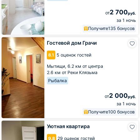
2 700
от
руб.
за 1 ночь
Получите
135 бонусов
Гостевой
Гостевой дом Грачи
дом
Грачи
8.1
5 оценок гостей
Мытищи,
6.2 км от центра
2.6 км от Реки Клязьма
Рыбалка
2 000
от
руб.
за 1 ночь
Получите
100 бонусов
Уютная
Уютная квартира
квартира
9.8
29 оценок гостей