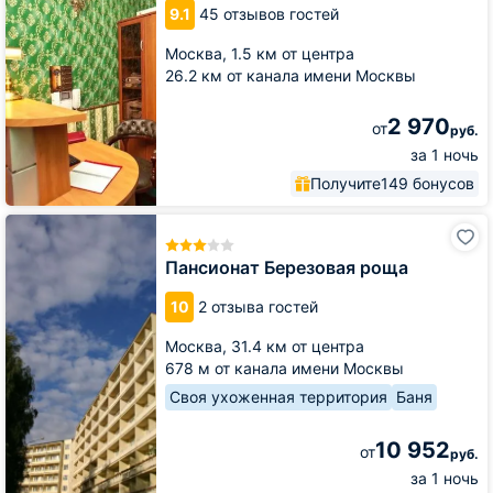
9.1
45 отзывов гостей
Москва,
1.5 км от центра
26.2 км от канала имени Москвы
2 970
от
руб.
за 1 ночь
Получите
149 бонусов
Пансионат
Березовая
роща
Пансионат Березовая роща
10
2 отзыва гостей
Москва,
31.4 км от центра
678 м от канала имени Москвы
Своя ухоженная территория
Баня
10 952
от
руб.
за 1 ночь