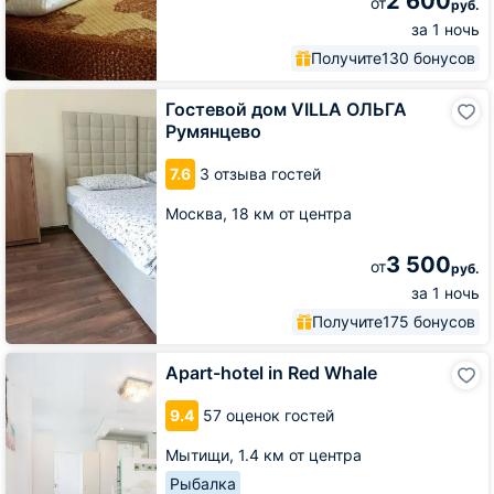
2 600
от
руб.
за 1 ночь
Получите
130 бонусов
Гостевой
Гостевой дом VILLA ОЛЬГА
дом
Румянцево
VILLA
ОЛЬГА
7.6
3 отзыва гостей
Румянцево
Москва,
18 км от центра
3 500
от
руб.
за 1 ночь
Получите
175 бонусов
Apart-
Apart-hotel in Red Whale
hotel
in
9.4
57 оценок гостей
Red
Whale
Мытищи,
1.4 км от центра
Рыбалка