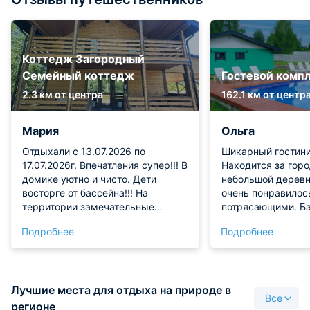
Коттедж Загородный
Семейный коттедж
Гостевой комп
2.3 км от центра
162.1 км от центр
Мария
Ольга
Отдыхали с 13.07.2026 по
Шикарный гостини
17.07.2026г. Впечатления супер!!! В
Находится за горо
домике уютно и чисто. Дети
небольшой деревн
восторге от бассейна!!! На
очень понравилос
территории замечательные
потрясающими. Ба
кролики, гуси. Есть баня, бочка,
территории прост
Подробнее
Подробнее
сауна в доме. Радушный хозяева.
нем чистая. Убор
Доступность магазинов Магнит,
хорошая, террито
Верный. Вообщем отдохнули
поддерживается 
просто отлично!!!
порядке.
Лучшие места для отдыха на природе в
Все
регионе