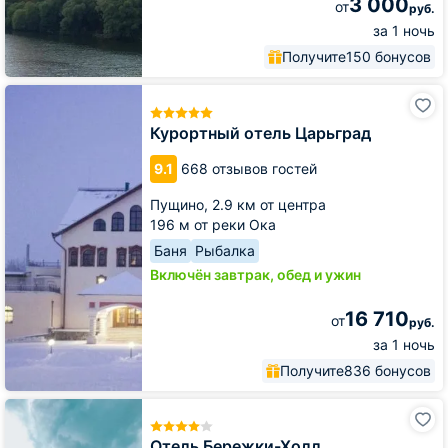
3 000
от
руб.
за 1 ночь
Получите
150 бонусов
Курортный
отель
Царьград
Курортный отель Царьград
9.1
668 отзывов гостей
Пущино,
2.9 км от центра
196 м от реки Ока
Баня
Рыбалка
Включён завтрак, обед и ужин
16 710
от
руб.
за 1 ночь
Получите
836 бонусов
Отель
Бережки-
Холл
Отель Бережки-Холл