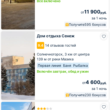
Всё включено
11 900
от
руб.
за 1 ночь
Получите
595 бонусов
Дом
Дом отдыха Сенеж
отдыха
Сенеж
9.4
14 отзывов гостей
Солнечногорск,
3 км от центра
139 м от реки Мазиха
Первая линия
Баня
Рыбалка
Включён завтрак, обед и ужин
4 600
от
руб.
за 1 ночь
Получите
230 бонусов
База
отдыха