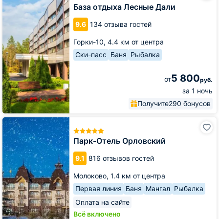
Лесные
База отдыха Лесные Дали
Дали
9.6
134 отзыва гостей
Горки-10,
4.4 км от центра
Ски-пасс
Баня
Рыбалка
5 800
от
руб.
за 1 ночь
Получите
290 бонусов
Парк-
Отель
Орловский
Парк-Отель Орловский
9.1
816 отзывов гостей
Молоково,
1.4 км от центра
Первая линия
Баня
Мангал
Рыбалка
Оплата на сайте
Всё включено