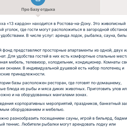
Про Базу отдыха
ыха «13 кардон» находится в Ростова-на-Дону. Это живописный
й уголок, где гости могут расположиться в загородной обстано
 удобствами. В числе услуг: аренда лодок, рыбалка, сауна, биль
 фонд представляют просторные апартаменты из одной, двух и
нат. Для удобства гостей в них есть комфортные спальные мест
ная мебель, телевизор, холодильник, кондиционер. Комнаты св
ми окнами. В индивидуальной душевой есть набор полотенец и
еские принадлежности.
тории базы расположен ресторан, где готовят по-домашнему,
ые блюда из рыбы и мяса диких животных. Приготовить улов ил
ожно и на оборудованных мангалами зонах.
едения корпоративных мероприятий, праздников, банкетный за
мым оборудованием и мебелью.
жно разнообразить посещением сауны, игрой в бильярд, бадми
ый теннис. Любители рыбалки могут арендовать лодку или