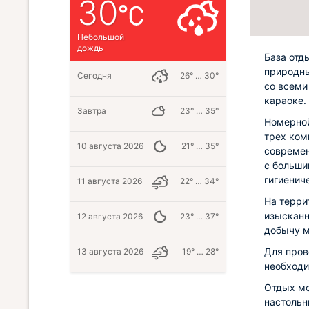
30
Небольшой
дождь
База отд
природны
Сегодня
26° … 30°
со всеми
караоке.
Завтра
23° … 35°
Номерной
трех ком
10 августа 2026
21° … 35°
современ
с больши
гигиенич
11 августа 2026
22° … 34°
На терри
изысканн
12 августа 2026
23° … 37°
добычу м
Для пров
13 августа 2026
19° … 28°
необходи
Отдых мо
настольн