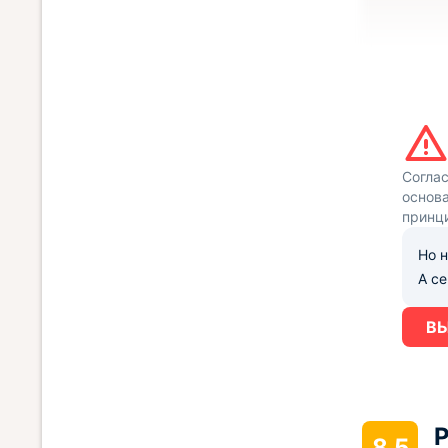
Согла
основа
принц
Но н
А с
ВЫ
Р
8.5