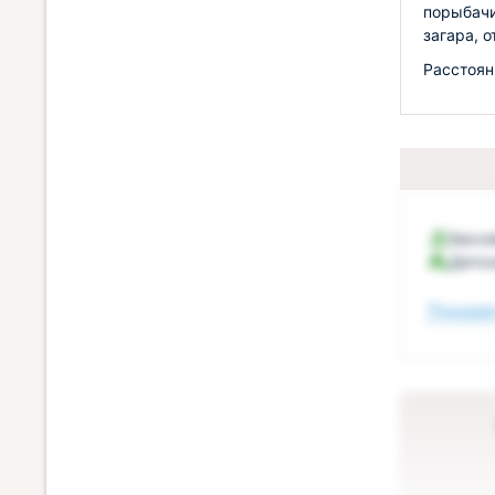
порыбачи
загара, 
Расстоян
Бассе
Детск
Показат