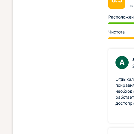
н
Расположен
Чистота
А
Отдыхали
понравил
необходи
работает
достопри