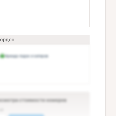
Кордон
Аренда лодок и катеров
осмотра стоимости номеров
ей