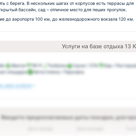
ть с берега. В нескольких шагах от корпусов есть террасы для
открытый бассейн, сад – отличное место для пеших прогулок.
ие до аэропорта 100 км, до железнодорожного вокзала 120 км.
Услуги на базе отдыха 13 
йн
Мангал
Wi-Fi
Рыбалка
Сауна / СПА
Бар / Ресторан
ая площадка
Автостоянка / Парковка
ь все услуги
Введите предполагаемые даты поездки, для пр
Дата заезда
Дата выезда
Гост