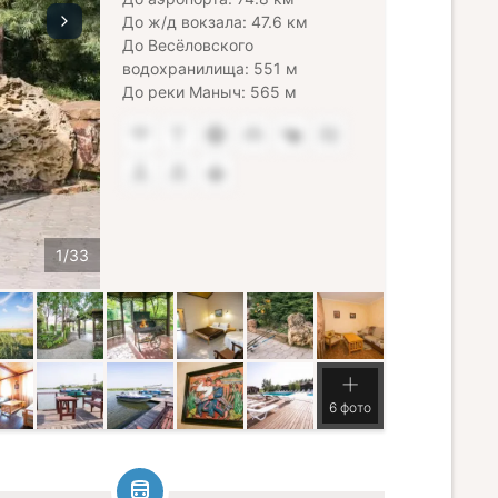
До ж/д вокзала: 47.6 км
До Весёловского
водохранилища: 551 м
До реки Маныч: 565 м
6 фото