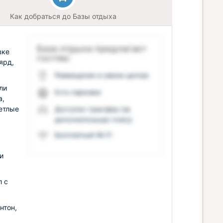
Как добраться до Базы отдыха
База отдыха предлагает
вке
гостям:
ярд,
Размещение в самом центре
ли
Есть парковка
а,
етлые
Доступен трансфер (за
дополнительную плату)
Бесплатный Wi-Fi
и
л с
нтон,