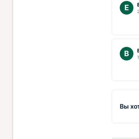
Е
В
Вы хо