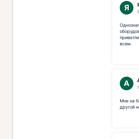
Я
Однознач
оборудов
приветли
всем.
А
Мне на б
другой н