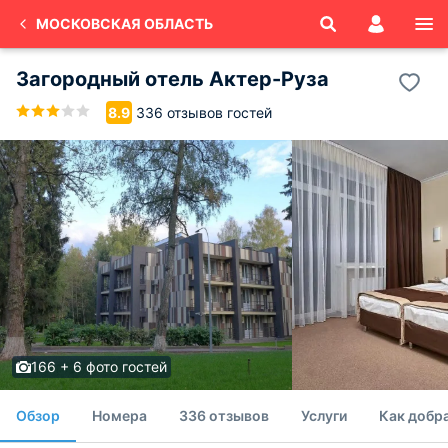
МОСКОВСКАЯ ОБЛАСТЬ
Загородный отель Актер-Руза
336 отзывов гостей
8.9
166 + 6 фото гостей
Обзор
Номера
336 отзывов
Услуги
Как добр