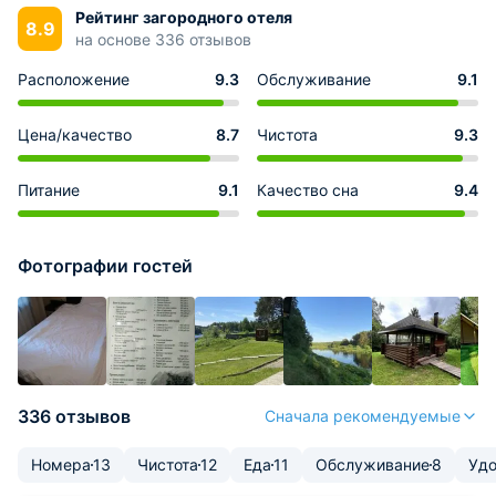
Рейтинг загородного отеля
8.9
на основе 336 отзывов
Расположение
9.3
Обслуживание
9.1
Цена/качество
8.7
Чистота
9.3
Питание
9.1
Качество сна
9.4
Фотографии гостей
336 отзывов
Сначала рекомендуемые
Номера
13
Чистота
12
Еда
11
Обслуживание
8
Удо