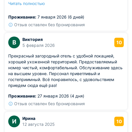
в дождь не скользко.
Читать полностью
Из недостатков: единственное, что смутило —
звукоизоляция между комнатами в основном доме.
Проживание:
7 января 2026 (6 дней)
Слышно, как соседи разговаривают, если не шепотом.
Но нам повезло, соседи попались тихие.
Отзыв оставлен без бронирования
Виктория
В
10
5 февраля 2026
Прекрасный загородный отель с удобной локацией,
хорошей ухоженной территорией. Предоставляемый
номер чистый, комфортабельный. Обслуживание здесь
на высшем уровне. Персонал приветливый и
гостеприимный. Всё понравилось, с удовольствием
приедем сюда ещё раз!
Проживание:
27 января 2026 (4 дня)
Отзыв оставлен без бронирования
Ирина
И
10
12 августа 2025