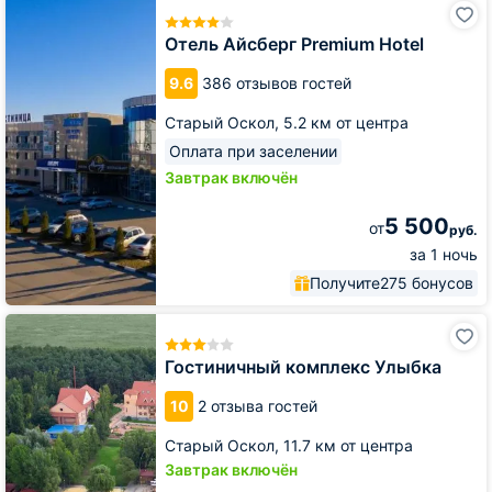
Отель
Айсберг
Premium
Отель Айсберг Premium Hotel
Hotel
9.6
386 отзывов гостей
Старый Оскол,
5.2 км от центра
Оплата при заселении
Завтрак включён
5 500
от
руб.
за 1 ночь
Получите
275 бонусов
Гостиничный
комплекс
Улыбка
Гостиничный комплекс Улыбка
10
2 отзыва гостей
Старый Оскол,
11.7 км от центра
Завтрак включён