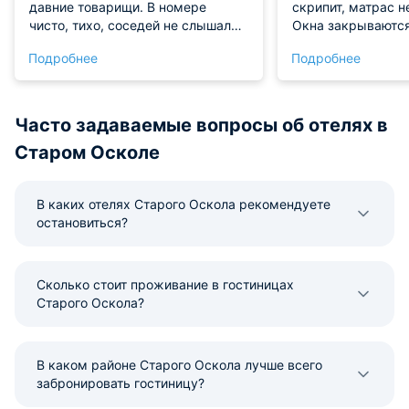
давние товарищи. В номере
скрипит, матрас н
чисто, тихо, соседей не слышала,
Окна закрываются
может их и не было. Брала без
не слышно. На те
Подробнее
Подробнее
завтрака, поэтому о питании
кресло, сидел ве
сказать ничего не могу. В номере
птиц. Душевая ря
чайник, чай, кофе, холодильник.
тёплая, напор но
Мини бар за отдельную плату.
Часто задаваемые вопросы об отелях в
Старом Осколе
В каких отелях Старого Оскола рекомендуете
остановиться?
Сколько стоит проживание в гостиницах
Старого Оскола?
В каком районе Старого Оскола лучше всего
забронировать гостиницу?