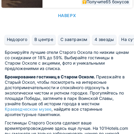
Получите
65 бонусов
НАВЕРХ
Недорого
В центре
С завтраком
4 звезды
На су
Бронируйте лучшие отели Старого Оскола по низким ценам
со скидками от 18% до 59%. Выбирайте гостиницы в
Старом Осколе с акциями, фото и уникальными
предложениями из списка.
Бронирование гостиниц в Старом Осколе.
Приезжайте в
Старый Оскол, чтобы посмотреть на интересные
достопримечательности и спокойного отдохнуть в
экологически чистом и уютном городке. Прогуляйтесь по
площади Победы, загляните в парк Воинской Славы,
узнайте больше об истории города в местном
Краеведческом музее
, найдите все старинные
архитектурные памятники.
Гостиницы Старого Оскола сделают ваше
времяпрепровождение здесь еще лучше. На 101Hotels.com
вы сможете не только забронировать номер по низкой