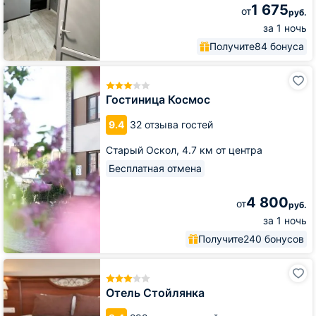
1 675
от
руб.
за 1 ночь
Получите
84 бонуса
Гостиница
Космос
Гостиница Космос
9.4
32 отзыва гостей
Старый Оскол,
4.7 км от центра
Бесплатная отмена
4 800
от
руб.
за 1 ночь
Получите
240 бонусов
Отель
Стойлянка
Отель Стойлянка