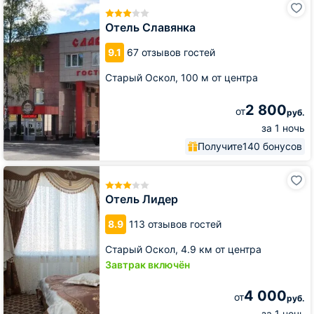
Славянка
Отель Славянка
9.1
67 отзывов гостей
Старый Оскол,
100 м от центра
2 800
от
руб.
за 1 ночь
Получите
140 бонусов
Отель
Лидер
Отель Лидер
8.9
113 отзывов гостей
Старый Оскол,
4.9 км от центра
Завтрак включён
4 000
от
руб.
за 1 ночь