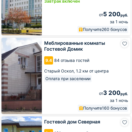
Завтрак включён
5 200
от
руб.
за 1 ночь
Получите
260 бонусов
Меблированные
Меблированные комнаты
комнаты
Гостевой Домик
Гостевой
Домик
9.4
84 отзыва гостей
Старый Оскол,
1.2 км от центра
Оплата при заселении
3 200
от
руб.
за 1 ночь
Получите
160 бонусов
Гостевой
Гостевой дом Северная
дом
Северная