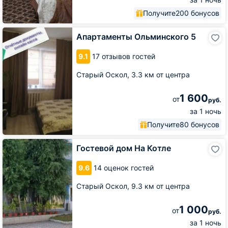
Получите
200 бонусов
Апартаменты
Апартаменты Ольминского 5
Ольминского
5
9.1
17 отзывов гостей
Старый Оскол,
3.3 км от центра
1 600
от
руб.
за 1 ночь
Получите
80 бонусов
Гостевой
Гостевой дом На Котле
дом
На
9.6
14 оценок гостей
Котле
Старый Оскол,
9.3 км от центра
1 000
от
руб.
за 1 ночь