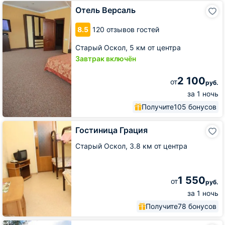
Отель
Отель Версаль
Версаль
8.5
120 отзывов гостей
Старый Оскол,
5 км от центра
Завтрак включён
2 100
от
руб.
за 1 ночь
Получите
105 бонусов
Гостиница
Гостиница Грация
Грация
Старый Оскол,
3.8 км от центра
1 550
от
руб.
за 1 ночь
Получите
78 бонусов
Отель