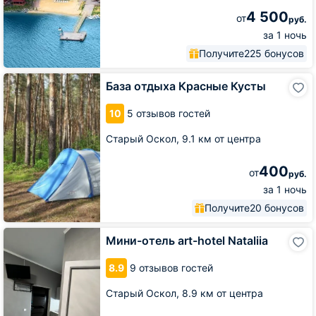
4 500
от
руб.
за 1 ночь
Получите
225 бонусов
База
База отдыха Красные Кусты
отдыха
Красные
10
5 отзывов гостей
Кусты
Старый Оскол,
9.1 км от центра
400
от
руб.
за 1 ночь
Получите
20 бонусов
Мини-
Мини-отель art-hotel Nataliia
отель
art-
8.9
9 отзывов гостей
hotel
Nataliia
Старый Оскол,
8.9 км от центра