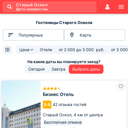
Старый Оскол
Даты неизвестны
Гостиницы Старого Оскола
Популярные
Карта
Цена
Отели
от
2 000
до
3 000
руб.
от
3 000
Сегодня
Завтра
Выбрать даты
Бизнес
Отель
Бизнес Отель
9.6
42 отзыва гостей
Старый Оскол,
4 км от центра
Бесплатная отмена