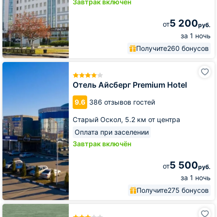
Завтрак включён
5 200
от
руб.
за 1 ночь
Получите
260 бонусов
Отель
Айсберг
Premium
Отель Айсберг Premium Hotel
Hotel
9.6
386 отзывов гостей
Старый Оскол,
5.2 км от центра
Оплата при заселении
Завтрак включён
5 500
от
руб.
за 1 ночь
Получите
275 бонусов
Гостиничный
комплекс