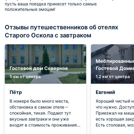
пусть ваша поездка принесет только самые
положительные эмоции!
Отзывы путешественников об отелях
Старого Оскола с завтраком
Меблированны
Гостевой дом Северная
Гостевой Доми
5 км от центра
1.2 км от центра
Пётр
Евгений
В номере было много места,
Хороший чистый н
обстановка в самом отеле –
что нужно. Доступ 
спокойная, тихая. Подают тут
Приезжал на маши
вкусные завтраки и они уже
есть хорошая зак
входят в стоимость проживания.
Есть столовая, м
В номере ловил интернет и не
позавтракать. В ц