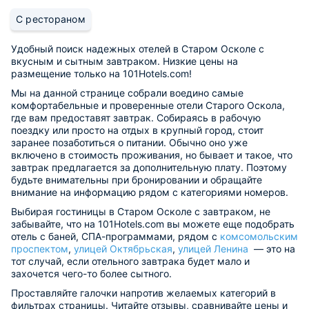
С рестораном
Удобный поиск надежных отелей в Старом Осколе с
вкусным и сытным завтраком. Низкие цены на
размещение только на 101Hotels.com!
Мы на данной странице собрали воедино самые
комфортабельные и проверенные отели Старого Оскола,
где вам предоставят завтрак. Собираясь в рабочую
поездку или просто на отдых в крупный город, стоит
заранее позаботиться о питании. Обычно оно уже
включено в стоимость проживания, но бывает и такое, что
завтрак предлагается за дополнительную плату. Поэтому
будьте внимательны при бронировании и обращайте
внимание на информацию рядом с категориями номеров.
Выбирая гостиницы в Старом Осколе с завтраком, не
забывайте, что на 101Hotels.com вы можете еще подобрать
отель с баней, СПА-программами, рядом с
комсомольским
проспектом
,
улицей Октябрьская
,
улицей Ленина
— это на
тот случай, если отельного завтрака будет мало и
захочется чего-то более сытного.
Проставляйте галочки напротив желаемых категорий в
фильтрах страницы. Читайте отзывы, сравнивайте цены и