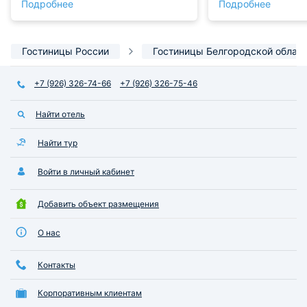
Подробнее
Подробнее
было сбоев по скорости.
порадовала. Цена
Находится гостиница среди
соответствуют пол
частного сектора, не было
видишь за что зап
проблем, чтобы ее найти с
Гостиницы России
Гостиницы Белгородской облас
помощью навигатора.
+7 (926) 326-74-66
+7 (926) 326-75-46
Найти отель
Найти тур
Войти в личный кабинет
Добавить объект размещения
О нас
Контакты
Корпоративным клиентам