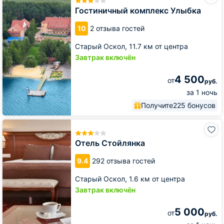
Улыбка
Гостиничный комплекс Улыбка
10
2 отзыва гостей
Старый Оскол,
11.7 км от центра
Завтрак включён
4 500
от
руб.
за 1 ночь
Получите
225 бонусов
Отель
Стойлянка
Отель Стойлянка
9.4
292 отзыва гостей
Старый Оскол,
1.6 км от центра
Завтрак включён
5 000
от
руб.