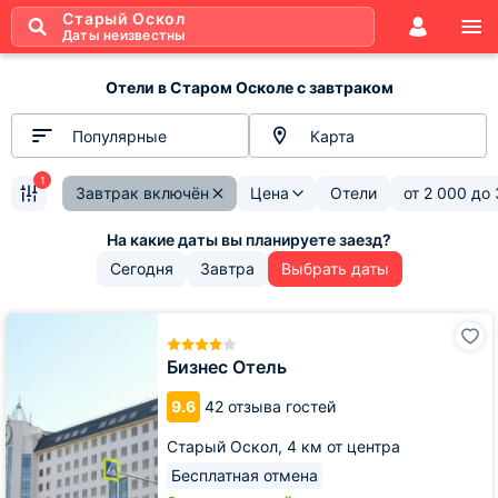
Старый Оскол
Даты неизвестны
Отели в Старом Осколе с завтраком
Популярные
Карта
1
Завтрак включён
Цена
Отели
от
2 000
до
Сегодня
Завтра
Выбрать даты
Бизнес
Отель
Бизнес Отель
9.6
42 отзыва гостей
Старый Оскол,
4 км от центра
Бесплатная отмена