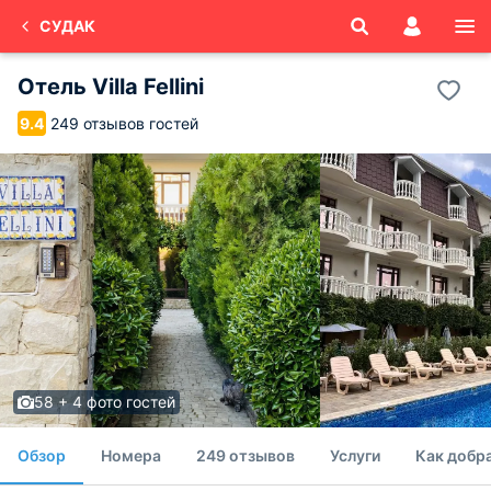
СУДАК
Отель Villa Fellini
249 отзывов гостей
9.4
58 + 4 фото гостей
Обзор
Номера
249 отзывов
Услуги
Как добр