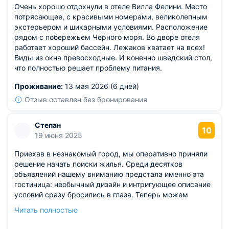
Очень хорошо отдохнули в отеле Вилла Фелини. Место
потрясающее, с красивыми номерами, великолепным
экстерьером и шикарными условиями. Расположение
рядом с побережьем Черного моря. Во дворе отеля
работает хороший бассейн. Лежаков хватает на всех!
Виды из окна превосходные. И конечно шведский стол,
что полностью решает проблему питания.
Проживание:
13 мая 2026 (6 дней)
Отзыв оставлен без бронирования
Степан
10
19 июня 2025
Приехав в незнакомый город, мы оперативно приняли
решение начать поиски жилья. Среди десятков
объявлений нашему вниманию предстала именно эта
гостиница: необычный дизайн и интригующее описание
условий сразу бросились в глаза. Теперь можем
подтвердить, что выбор был правильным: номера
Читать полностью
утопают в атмосфере комфорта и спокойствия. Тем
временем приятно удивила ценовая политика: затраты