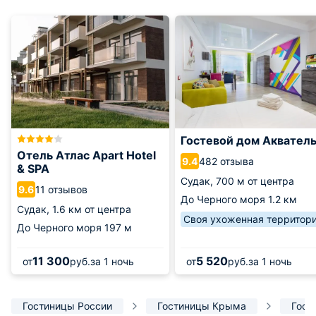
Гостевой дом Аквател
Отель Атлас Apart Hotel
482 отзыва
9.4
& SPA
Судак,
700 м от центра
11 отзывов
9.6
До Черного моря
1.2 км
Судак,
1.6 км от центра
Своя ухоженная территор
До Черного моря
197 м
11 300
5 520
от
руб.
за 1 ночь
от
руб.
за 1 ночь
Гостиницы России
Гостиницы Крыма
Гост