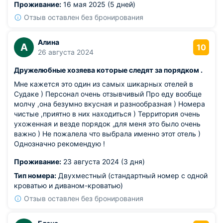
Проживание:
16 мая 2025 (5 дней)
минимальные, а качество проживания на высоте.
Провести здесь несколько дней было истинным
Отзыв оставлен без бронирования
удовольствием.
Алина
А
10
26 августа 2024
Дружелюбные хозяева которые следят за порядком .
Мне кажется это один из самых шикарных отелей в
Судаке ) Персонал очень отзывчивый Про еду вообще
молчу ,она безумно вкусная и разнообразная ) Номера
чистые ,приятно в них находиться ) Территория очень
ухоженная и везде порядок ,для меня это было очень
важно ) Не пожалела что выбрала именно этот отель )
Однозначно рекомендую !
Проживание:
23 августа 2024 (3 дня)
Тип номера:
Двухместный (стандартный номер с одной
кроватью и диваном-кроватью)
Отзыв оставлен без бронирования