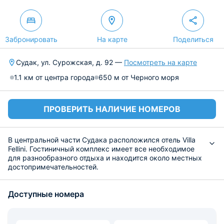
Забронировать
На карте
Поделиться
Судак, ул. Сурожская, д. 92 —
Посмотреть на карте
1.1 км от центра города
650 м от Черного моря
ПРОВЕРИТЬ НАЛИЧИЕ НОМЕРОВ
В центральной части Судака расположился отель Villa
Fellini. Гостиничный комплекс имеет все необходимое
для разнообразного отдыха и находится около местных
достопримечательностей.
В списке номеров гостевого комплекса числятся только
апартаменты и люкс-класс. Все класс полностью
Доступные номера
обустроены и меблированы.
В отеле для гостей сервируется шведский стол.
От здания гостиницы можно дойти за четыре минуты
до пляжа, а также до музеев Судака. В районе отеля