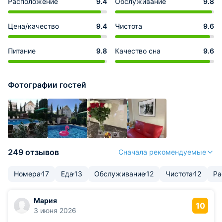
Расположение
9.4
Обслуживание
9.8
Цена/качество
9.4
Чистота
9.6
Питание
9.8
Качество сна
9.6
Фотографии гостей
249 отзывов
Сначала рекомендуемые
Номера
17
Еда
13
Обслуживание
12
Чистота
12
Ра
Мария
10
3 июня 2026