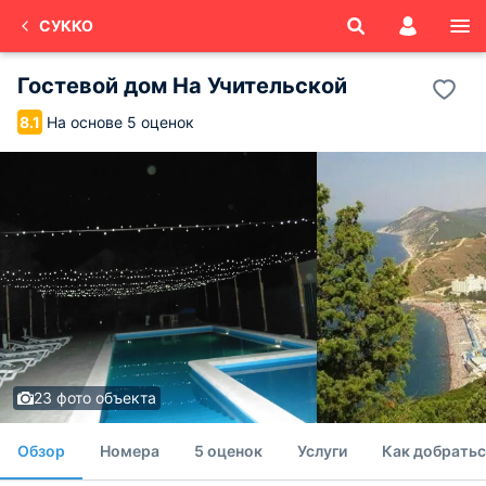
СУККО
Гостевой дом На Учительской
На основе 5 оценок
8.1
23 фото объекта
Обзор
Номера
5 оценок
Услуги
Как добратьс