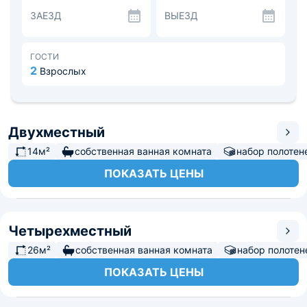
Гости могут самостоятельно приготовить для себя еду
ЗАЕЗД
ВЫЕЗД
на общей кухне, там же гости могут перекусить. Во
дворе гостевого дома установлено барбекю, на
котором можно приготовить мясо или овощи.
Расстояние до аэропорта «Витязево» составит 23,7 км,
ГОСТИ
до ж/д вокзала Анапы расстояние составит 18,7 км.
2
Взрослых
Двухместный
14м²
собственная ванная комната
набор полотен
ПОКАЗАТЬ ЦЕНЫ
Четырехместный
26м²
собственная ванная комната
набор полотен
ПОКАЗАТЬ ЦЕНЫ