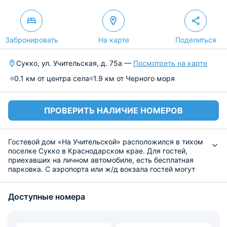
Забронировать
На карте
Поделиться
Сукко, ул. Учительская, д. 75а —
Посмотреть на карте
0.1 км от центра села
1.9 км от Черного моря
ПРОВЕРИТЬ НАЛИЧИЕ НОМЕРОВ
Гостевой дом «На Учительской» расположился в тихом
поселке Сукко в Краснодарском крае. Для гостей,
приехавших на личном автомобиле, есть бесплатная
парковка. С аэропорта или ж/д вокзала гостей могут
встретить на бесплатном трансфере.
Уютные номера гостевого дома оформлены в
Доступные номера
индивидуальном стиле. Сочетание оттенков молочных и
шоколадных, делает атмосферу теплой,
настраивающей на спокойный отдых. В номерах есть
вся необходимая техника и ванная комната.