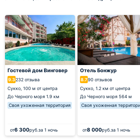
Гостевой дом Винговер
Отель Бонжур
232 отзыва
90 отзывов
9.3
8.7
Сукко,
100 м от центра
Сукко,
1.2 км от центра
До Черного моря
1.9 км
До Черного моря
564 м
Своя ухоженная территория
Своя ухоженная территор
6 300
8 000
от
руб.
за 1 ночь
от
руб.
за 1 ночь