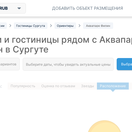
RUB
ДОБАВИТЬ ОБЪЕКТ РАЗМЕЩЕНИЯ
сии
Гостиницы Сургута
Ориентиры
Аквапарк Филин
 и гостиницы рядом с Аквап
 в Сургуте
Выбра
:
Популярность
Оценка по отзывам
Звезды
Расположение
1
…
ДАЛЕЕ »
Загрузка отелей