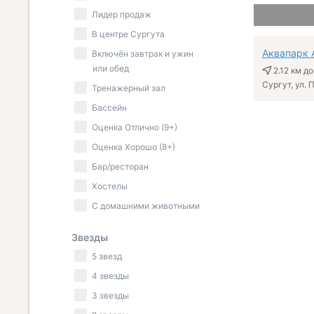
Лидер продаж
В центре Сургута
Аквапарк 
Включён завтрак и ужин
или обед
2.12 км
до
Сургут, ул. 
Тренажерный зал
Бассейн
Оценка Отлично (9+)
Оценка Хорошо (8+)
Бар/ресторан
Хостелы
С домашними животными
Звезды
5 звезд
4 звезды
3 звезды