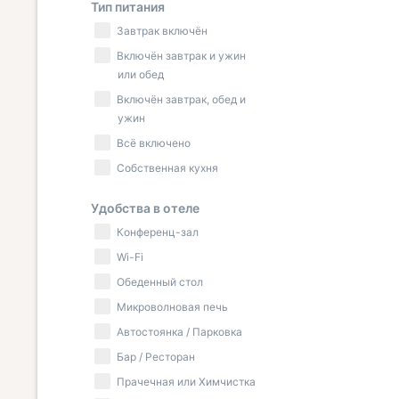
Тип питания
Завтрак включён
Включён завтрак и ужин
или обед
Включён завтрак, обед и
ужин
Всё включено
Собственная кухня
Удобства в отеле
Конференц-зал
Wi-Fi
Обеденный стол
Микроволновая печь
Автостоянка / Парковка
Бар / Ресторан
Прачечная или Химчистка