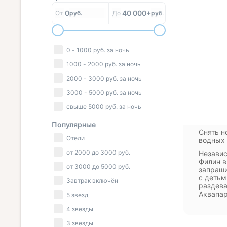
0
40 000+
От
руб.
До
руб.
0
-
1000
руб.
за ночь
1000
-
2000
руб.
за ночь
2000
-
3000
руб.
за ночь
3000
-
5000
руб.
за ночь
свыше
5000
руб.
за ночь
Популярные
Снять н
Отели
водных 
от
2000
до
3000
руб.
Независ
Филин в
от
3000
до
5000
руб.
запраши
с детьм
Завтрак включён
раздева
Аквапар
5 звезд
4 звезды
3 звезды