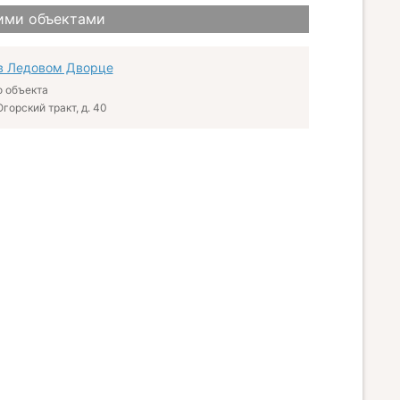
ими объектами
в Ледовом Дворце
 объекта
Югорский тракт, д. 40