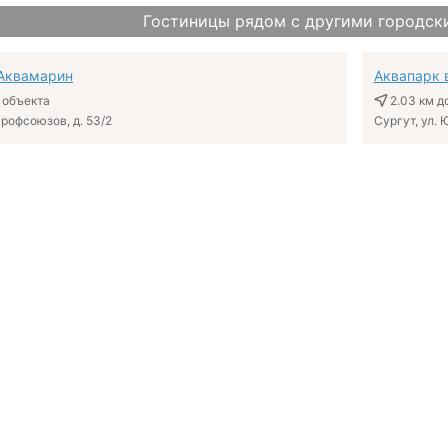
Гостиницы рядом с другими городск
Аквамарин
Аквапарк 
 объекта
2.03 км
до
Профсоюзов, д. 53/2
Сургут, ул. 