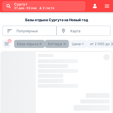
Сургут
31 дек
-
02 янв
2
гостя
Базы отдыха Сургута на Новый год
Популярные
Карта
2
База отдыха
Коттедж
Цена
от
2 000
до
3