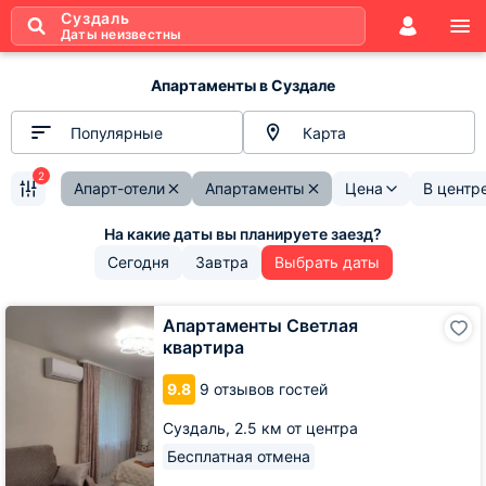
Суздаль
Даты неизвестны
Апартаменты в Суздале
Популярные
Карта
2
Апарт-отели
Апартаменты
Цена
В центр
Сегодня
Завтра
Выбрать даты
Апартаменты
Апартаменты Светлая
Светлая
квартира
квартира
9.8
9 отзывов гостей
Суздаль,
2.5 км от центра
Бесплатная отмена