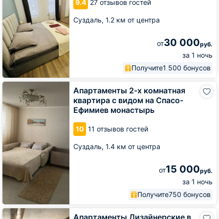
9.4
27 отзывов гостей
Суздаль,
1.2 км от центра
30 000
от
руб.
за 1 ночь
Получите
1 500 бонусов
Апартаменты
Апартаменты 2-х комнатная
2-
квартира с видом на Спасо-
х
Ефимиев монастырь
комнатная
квартира
10
11 отзывов гостей
с
видом
Суздаль,
1.4 км от центра
на
Спасо-
Ефимиев
15 000
от
руб.
монастырь
за 1 ночь
Получите
750 бонусов
Апартаменты
Апартаменты Дизайнерские в