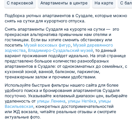
С парковкой
Апартаменты в центре
На карте
С ба
Подборка уютных апартаментов в Суздале, которые можно
снять на сутки для курортного отпуска.
Снять апартаменты Суздаля на курорте на сутки — это
прекрасная альтернатива привычным нам отелям и
гостиницам. Если вы хотите сменить обстановку или
посетить
Музей восковых фигур
,
Музей деревянного
зодчества
,
Владимиро-Суздальский музей
, то данный
вариант проживания подойдет идеально. На этой странице
представлено большое количество разнообразных
апартаментов в Суздале: от однокомнатных до семейных, с
кухонной зоной, ванной, балконом, паркингом,
тренажерным залом и прочими удобствами.
Используйте быстрые фильтры нашего сайта для более
удобного поиска и бронирования апартаментов Суздаля
посуточно. Указывайте желаемый диапазон цен, выбирайте
удаленность от
улицы Ленина
,
улицы Нетёка
,
улицы
Васильевская
, конкретных достопримечательностей
или ЖД вокзала, читайте реальные отзывы и смотрите
актуальные фото.