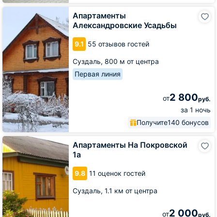
Апартаменты
Апартаменты
Александровские
Александровские Усадьбы
Усадьбы
9.1
55 отзывов гостей
Суздаль,
800 м от центра
Первая линия
2 800
от
руб.
за 1 ночь
Получите
140 бонусов
Апартаменты
Апартаменты На Покровской
На
1а
Покровской
1а
9.8
11 оценок гостей
Суздаль,
1.1 км от центра
2 000
от
руб.