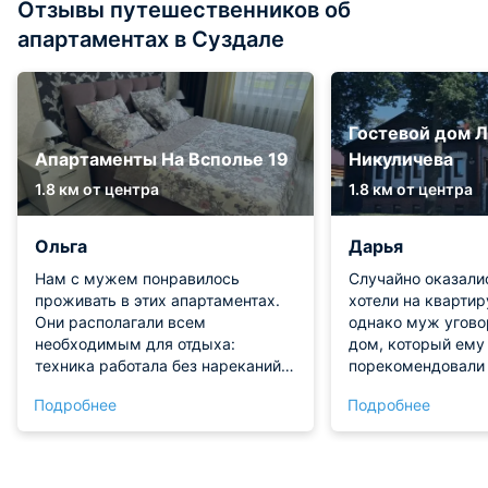
Отзывы путешественников об
апартаментах в Суздале
Гостевой дом 
Апартаменты На Всполье 19
Никуличева
1.8 км от центра
1.8 км от центра
Ольга
Дарья
Нам с мужем понравилось
Случайно оказалис
проживать в этих апартаментах.
хотели на квартир
Они располагали всем
однако муж угово
необходимым для отдыха:
дом, который ему
техника работала без нареканий,
порекомендовали 
мебель была отличного качества.
работы. Так мы о
Подробнее
Подробнее
В квартире тихо и спокойно, шума
буквально в гост
не было. Локация вполне удобная,
хозяева. Большое 
мы быстро добирались до
прием. Ваш госте
большинства памятников города.
супер, очень акку