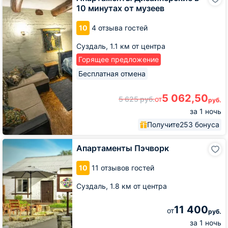
Дизайнерские
10 минутах от музеев
в
10
10
4 отзыва гостей
минутах
от
Суздаль,
1.1 км от центра
музеев
Горящее предложение
Бесплатная отмена
5 062,50
5 625
руб.
от
руб.
за 1 ночь
Получите
253 бонуса
Апартаменты
Апартаменты Пэчворк
Пэчворк
10
11 отзывов гостей
Суздаль,
1.8 км от центра
11 400
от
руб.
за 1 ночь