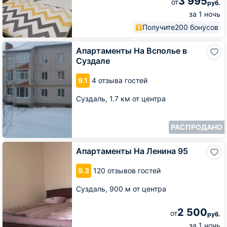
3 995
от
руб.
за 1 ночь
Получите
200 бонусов
Апартаменты
Апартаменты На Всполье в
На
Суздале
Всполье
в
9.1
4 отзыва гостей
Суздале
Суздаль,
1.7 км от центра
РАСПРОДАНО
Апартаменты
Апартаменты На Ленина 95
На
Ленина
9.3
120 отзывов гостей
95
Суздаль,
900 м от центра
2 500
от
руб.
за 1 ночь