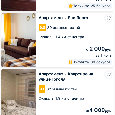
Получите
125 бонусов
Апартаменты
Апартаменты Sun Room
Sun
Room
9.8
39 отзывов гостей
Суздаль,
1.4 км от центра
2 000
от
руб.
за 1 ночь
Получите
100 бонусов
Апартаменты
Апартаменты Квартира на
Квартира
улице Гоголя
на
улице
9.1
32 отзыва гостей
Гоголя
Суздаль,
1.9 км от центра
4 000
от
руб.