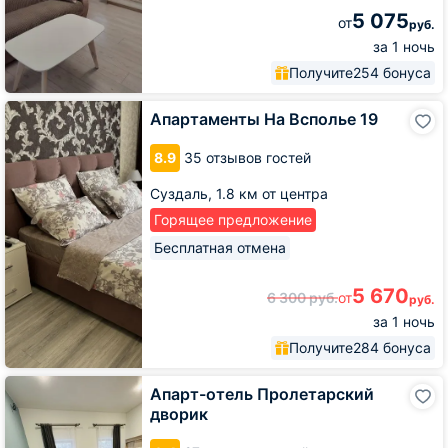
5 075
от
руб.
за 1 ночь
Получите
254 бонуса
Апартаменты
Апартаменты На Всполье 19
На
Всполье
8.9
35 отзывов гостей
19
Суздаль,
1.8 км от центра
Горящее предложение
Бесплатная отмена
5 670
6 300
руб.
от
руб.
за 1 ночь
Получите
284 бонуса
Апарт-
Апарт-отель Пролетарский
отель
дворик
Пролетарский
дворик