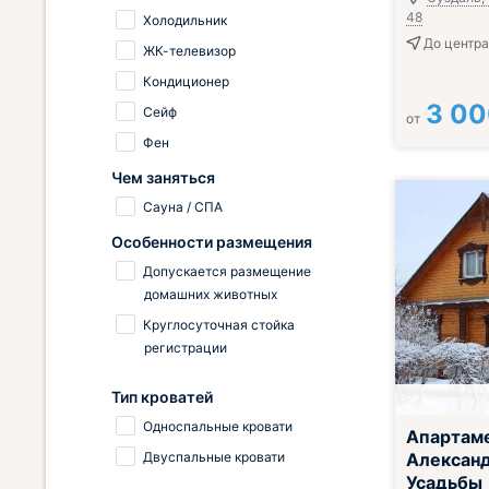
48
Холодильник
До центра
ЖК-телевизор
Кондиционер
3 0
Сейф
от
Фен
Чем заняться
Сауна / СПА
Особенности размещения
Допускается размещение
домашних животных
Круглосуточная стойка
регистрации
Тип кроватей
Односпальные кровати
Апартам
Двуспальные кровати
Алексан
Усадьбы