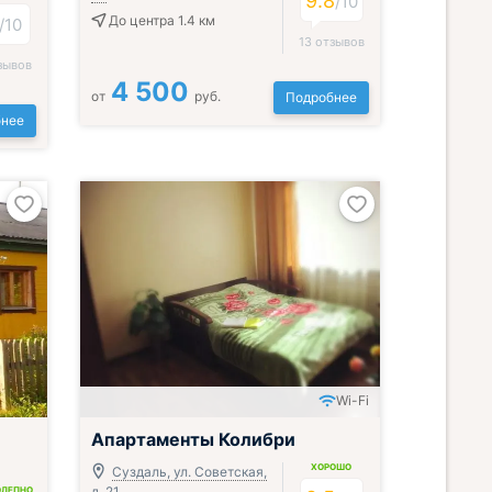
9.8
/
10
До центра 1.4 км
/
10
13 отзывов
зывов
4 500
от
руб.
Подробнее
нее
Wi-Fi
Апартаменты Колибри
ХОРОШО
Суздаль, ул. Советская,
д. 21
ОЛЕПНО