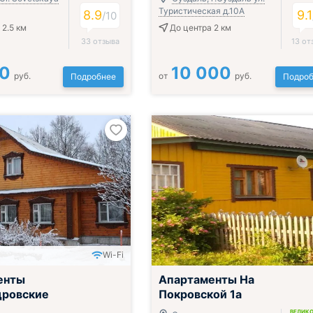
Туристическая д.10А
8.9
9.1
/
10
 2.5 км
До центра 2 км
33 отзыва
13 от
00
10 000
руб.
от
руб.
Подробнее
Подроб
Wi-Fi
енты
Апартаменты На
дровские
Покровской 1а
ВЕЛИК