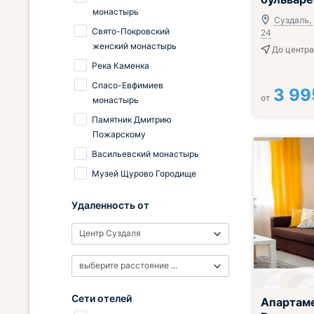
монастырь
Суздаль, 
Свято-Покровский
24
женский монастырь
До центра 
Река Каменка
Спасо-Евфимиев
3 99
от
монастырь
Памятник Дмитрию
Пожарскому
Васильевский монастырь
Музей Щурово Городище
Удаленность от
Центр Суздаля
выберите расстояние ...
Сети отелей
Апартам