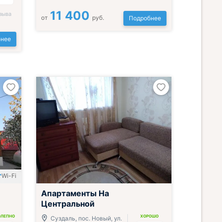
11 400
зыва
от
руб.
Подробнее
нее
Wi-Fi
Апартаменты На
Центральной
ОЛЕПНО
ХОРОШО
Суздаль, пос. Новый, ул.