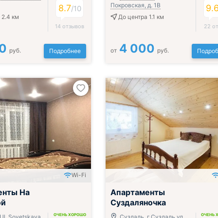
Покровская, д. 1B
8.7
9.
/
10
 2.4 км
До центра 1.1 км
14 отзывов
22 о
0
4 000
руб.
от
руб.
Подробнее
Подроб
Wi-Fi
енты На
Апартаменты
ой
Суздаляночка
ОЧЕНЬ ХОРОШО
ОЧЕНЬ 
Ul. Sovetskaya
Суздаль, г.Суздаль ул.