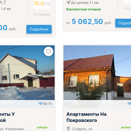
кв. 5
10.0
До центра 1.1 км
/
10
4 от
 1.4 км
Бесплатная отмена
11 отзывов
5 062,50
от
руб.
Подроб
00
руб.
Подробнее
Wi-Fi
енты У
Апартаменты На
кой
Покровского
ХОРОШО
ВЕЛИК
ул. Коровники,
Суздаль, ул.