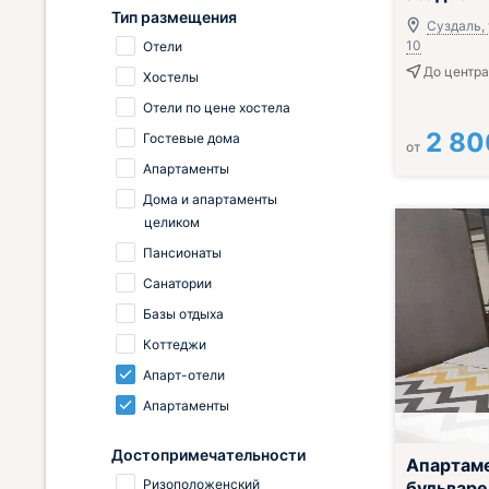
Тип размещения
Суздаль, 
10
Отели
До центра
Хостелы
Отели по цене хостела
2 80
Гостевые дома
от
Апартаменты
Дома и апартаменты
целиком
Пансионаты
Санатории
Базы отдыха
Коттеджи
Апарт-отели
Апартаменты
Достопримечательности
Апартам
Ризоположенский
бульваре