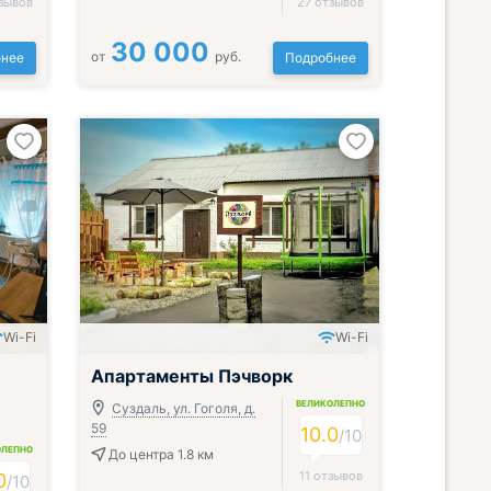
зывов
27 отзывов
30 000
от
руб.
нее
Подробнее
Wi-Fi
Wi-Fi
Апартаменты Пэчворк
ВЕЛИКОЛЕПНО
Суздаль, ул. Гоголя, д.
59
10.0
/
10
ОЛЕПНО
До центра 1.8 км
11 отзывов
0
/
10