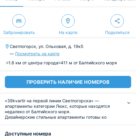
Забронировать
На карте
Поделиться
Светлогорск, ул. Ольховая, д. 19к5
—
Посмотреть на карте
1.6 км от центра города
411 м от Балтийского моря
ПРОВЕРИТЬ НАЛИЧИЕ НОМЕРОВ
«39kvartir на первой линии Светлогорска» —
апартаменты категории Люкс, которые находятся
недалеко от Балтийского моря.
Дизайнерские стильные апартаменты готовы ко
встрече с гостями города. Они оснащены удобной
кроватью с ортопедическим матрасом, зеркалом,
Доступные номера
шкафом для хранения вещей, плотными шторами,