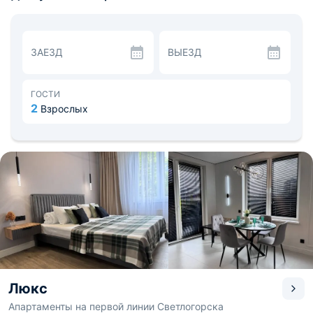
которые способствуют качественному сну. Также
установлены светильники, журнальный столик и
телевизор. В ванной комнате есть все необходимые
принадлежности для душа, стиральная машина и
ЗАЕЗД
ВЫЕЗД
комплект полотенец.
В апартаментах гости могут готовить в своем
привычной режиме на полностью оборудованной кухне,
которая оснащена не только современной техникой, но
ГОСТИ
и набором столовых приборов и посудой. Недалеко от
2
Взрослых
квартиры работают продуктовые магазины и кафе.
Посетите музей Мирового океана, Центральный парк
культуры и отдыха, прогуляйтесь по Молодежной аллее
и посмотрите достопримечательности Калининграда.
Расстояние до аэропорта — 27 км. Расстояние до
железнодорожного вокзала — 2,1 км.
Люкс
Апартаменты на первой линии Светлогорска