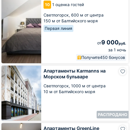
видом
10
1 оценка гостей
на
море
Светлогорск,
600 м от центра
150 м от Балтийского моря
Первая линия
9 000
от
руб.
за 1 ночь
Получите
450 бонусов
Апартаменты
Апартаменты Karmanns на
Karmanns
Морском бульваре
на
Морском
Светлогорск,
1000 м от центра
бульваре
10 м от Балтийского моря
РАСПРОДАНО
Апартаменты
Апартаменты GreenLine