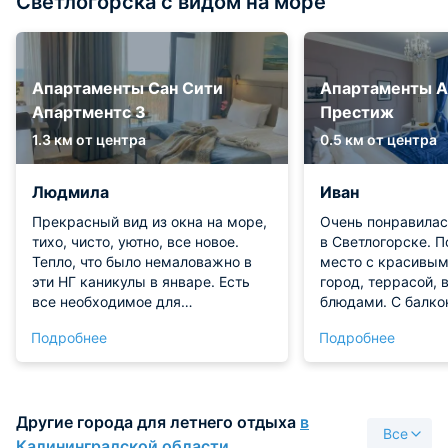
Светлогорска с видом на море
Апартаменты Сан Сити
Апартаменты А
Апартментс 3
Престиж
1.3 км от центра
0.5 км от центра
Людмила
Иван
Прекрасный вид из окна на море,
Очень понравилас
тихо, чисто, уютно, все новое.
в Светлогорске. 
Тепло, что было немаловажно в
место с красивым
эти НГ каникулы в январе. Есть
город, террасой,
все необходимое для
блюдами. С балко
комфортного проживания.
видно море! Сама
Подробнее
Подробнее
Супермаркет, ресторан, СПА в
приятная, уютная 
этом же здании. Удобно!
мебелью, аксессу
Заботливый администратор,
этом недалеко от 
всегда на связи. Рядом с морем,
необходимыми ма
Другие города для летнего отдыха
в
если пройти через санаторий
крайне довольны!
Все
Янтарный берег, сразу к пляжу.
Калининградской области