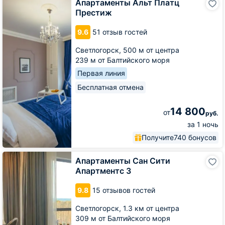
Апартаменты Альт Платц
Альт
Престиж
Платц
Престиж
9.6
51 отзыв гостей
Светлогорск,
500 м от центра
239 м от Балтийского моря
Первая линия
Бесплатная отмена
14 800
от
руб.
за 1 ночь
Получите
740 бонусов
Апартаменты
Апартаменты Сан Сити
Сан
Апартментс 3
Сити
Апартментс
9.8
15 отзывов гостей
3
Светлогорск,
1.3 км от центра
309 м от Балтийского моря