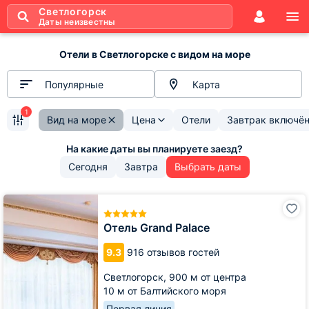
Светлогорск
Даты неизвестны
Отели в Светлогорске с видом на море
Популярные
Карта
1
Вид на море
Цена
Отели
Завтрак включё
Сегодня
Завтра
Выбрать даты
Отель
Grand
Palace
Отель Grand Palace
9.3
916 отзывов гостей
Светлогорск,
900 м от центра
10 м от Балтийского моря
Первая линия