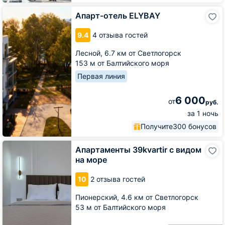
Апарт-
Апарт-отель ELYBAY
отель
ELYBAY
9.4
4 отзыва гостей
Лесной,
6.7 км от Светлогорск
153 м от Балтийского моря
Первая линия
6 000
от
руб.
за 1 ночь
Получите
300 бонусов
Апартаменты
Апартаменты 39kvartir с видом
39kvartir
на море
с
видом
10
2 отзыва гостей
на
море
Пионерский,
4.6 км от Светлогорск
53 м от Балтийского моря