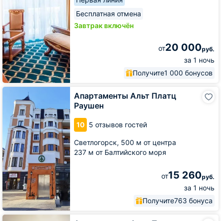
Бесплатная отмена
Завтрак включён
20 000
от
руб.
за 1 ночь
Получите
1 000 бонусов
Апартаменты
Апартаменты Альт Платц
Альт
Раушен
Платц
Раушен
10
5 отзывов гостей
Светлогорск,
500 м от центра
237 м от Балтийского моря
15 260
от
руб.
за 1 ночь
Получите
763 бонуса
Апартаменты