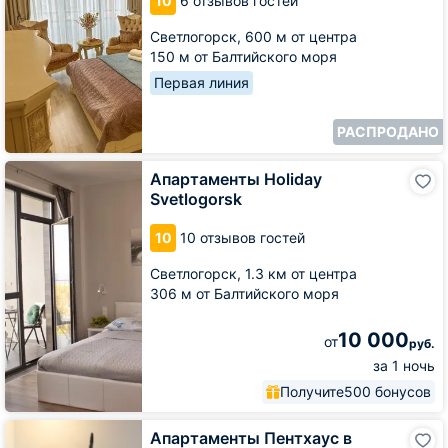
10
6 отзывов гостей
25
в
Светлогорск,
600 м от центра
центре
150 м от Балтийского моря
города
Первая линия
РАСПРОДАНО
Апартаменты
Апартаменты Holiday
Holiday
Svetlogorsk
Svetlogorsk
10
10 отзывов гостей
Светлогорск,
1.3 км от центра
306 м от Балтийского моря
10 000
от
руб.
за 1 ночь
Получите
500 бонусов
Апартаменты
Апартаменты Пентхаус в
Пентхаус