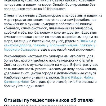
Подборка лучших гостиниц в Светлогорске с красивым
панорамным видом на море. Онлайн бронирование без
посредников только на 101Hotels.com!
Отели и гостиницы в Светлогорске с панорамным видом на
море предлагают своим постояльцем комфортабельное
проживание в лучших номерах с собственной ванной
комнатой, сплит-системой, плазменным телевизором,
удобной мебелью, балконом и многим другим. Здесь вы
сможете отыскать отели не только с красивым видом на
море, но еще и с бассейном, сауной, рядом с
Пляжем у
канатной дороги
,
пляжем у Вороньего камня
,
пляжем у
Морского бульвара
, а еще с системой «всё включено».
Рекомендуем настраивать фильтры нашего сайта, для
более быстрого и удобного поиска недорогих отелей в
Светлогорске с лучшим видом на море. В фильтрах у вас
есть возможность указать желаемую цену проживания,
удаленность от центра города и дополнительные услуги.
Наиболее популярными являются:
Grand Palace
,
Чайка
,
Karmann’s Hotel
. Смотрите фото отелей, читайте отзывы и
бронируйте в один клик!
Отзывы путешественников об отелях