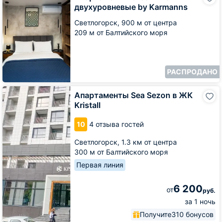
GreenLine
двухуровневые by Karmanns
двухуровневые
by
Светлогорск,
900 м от центра
Karmanns
209 м от Балтийского моря
РАСПРОДАНО
Апартаменты
Апартаменты Sea Sezon в ЖК
Sea
Kristall
Sezon
в
10
4 отзыва гостей
ЖК
Kristall
Светлогорск,
1.3 км от центра
300 м от Балтийского моря
Первая линия
6 200
от
руб.
за 1 ночь
Получите
310 бонусов