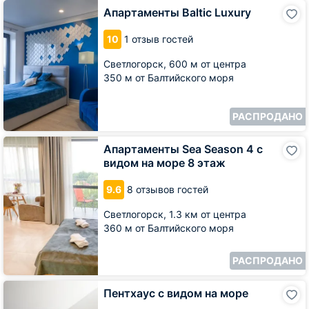
Апартаменты
Апартаменты Baltic Luxury
Baltic
Luxury
10
1 отзыв гостей
Светлогорск,
600 м от центра
350 м от Балтийского моря
РАСПРОДАНО
Апартаменты
Апартаменты Sea Season 4 с
Sea
видом на море 8 этаж
Season
4
9.6
8 отзывов гостей
с
видом
Светлогорск,
1.3 км от центра
на
360 м от Балтийского моря
море
8
этаж
РАСПРОДАНО
Пентхаус
Пентхаус с видом на море
с