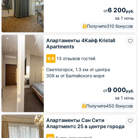
6 200
от
руб.
за 1 ночь
Получите
310 бонусов
Апартаменты
Апартаменты 4Кайф Kristall
4Кайф
Apartments
Kristall
Apartments
9.6
13 отзывов гостей
Светлогорск,
1.3 км от центра
309 м от Балтийского моря
9 000
от
руб.
за 1 ночь
Получите
450 бонусов
Апартаменты
Апартаменты Сан Сити
Сан
Апартментс 25 в центре города
Сити
Апартментс