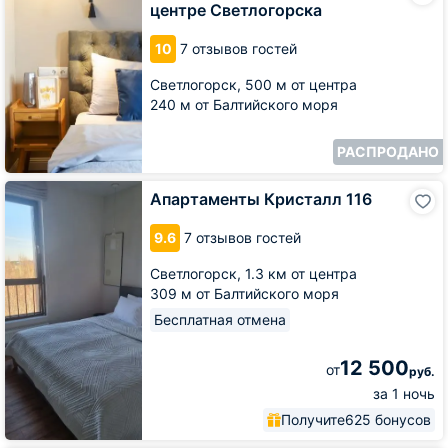
центре Светлогорска
в
центре
10
7 отзывов гостей
Светлогорска
Светлогорск,
500 м от центра
240 м от Балтийского моря
РАСПРОДАНО
Апартаменты
Апартаменты Кристалл 116
Кристалл
116
9.6
7 отзывов гостей
Светлогорск,
1.3 км от центра
309 м от Балтийского моря
Бесплатная отмена
12 500
от
руб.
за 1 ночь
Получите
625 бонусов