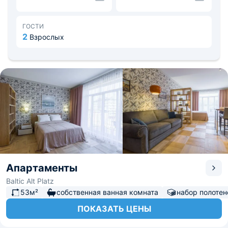
также разные магазины.
Неподалеку находится Лиственничный парк, где можно
погулять. До пляжа всего 5 минут пешком. Расстояние
ГОСТИ
до аэропорта Храброво составляет 40 км, а до
2
Взрослых
железнодорожного вокзала 750 м.
Апартаменты
Baltic Alt Platz
53м²
собственная ванная комната
набор полотен
ПОКАЗАТЬ ЦЕНЫ