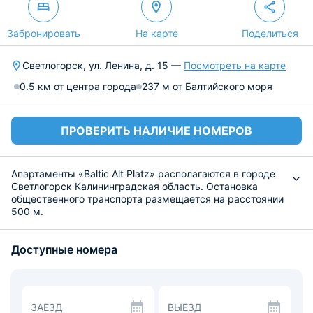
Забронировать
На карте
Поделиться
Светлогорск, ул. Ленина, д. 15 —
Посмотреть на карте
0.5 км от центра города
237 м от Балтийского моря
ПРОВЕРИТЬ НАЛИЧИЕ НОМЕРОВ
Апартаменты «Baltic Alt Platz» располагаются в городе
Светлогорск Калининградская область. Остановка
общественного транспорта размещается на расстоянии
500 м.
В апартаментах оборудованы: большая кровать,
раскладной диван, шкафы и стеллажи, в ванной
Доступные номера
комнате есть душ и гигиенические принадлежности, в
том числе полотенца. Апартаменты оснащены Wi-Fi и
телевизором.
На кухни установлена необходимая бытовая техника
для приготовления еды, кроме того имеется обеденная
ЗАЕЗД
ВЫЕЗД
зона. Поблизости разместились кафе и рестораны, а