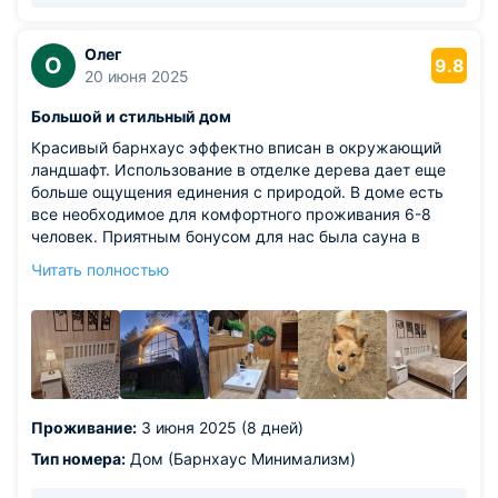
Олег
О
9.8
20 июня 2025
Большой и стильный дом
Красивый барнхаус эффектно вписан в окружающий
ландшафт. Использование в отделке дерева дает еще
больше ощущения единения с природой. В доме есть
все необходимое для комфортного проживания 6-8
человек. Приятным бонусом для нас была сауна в
доме. Терраса с видом на озеро отлично подходит для
Читать полностью
утреннего кофе и вечернего бокала вина. Своя
мангальная зона, бесплатный спортивный инвентарь и
велосипеды не позволяли нам лениться. Вежливый и
внимательный персонал. В этот дом хочется
возвращаться снова и снова.
Проживание:
3 июня 2025 (8 дней)
Тип номера:
Дом (Барнхаус Минимализм)