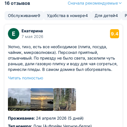
16 отзывов
Сначала рекомендуемые
Обслуживание
9
Удобства в номере
4
Для детей
4
Екатерина
Е
9.4
7 мая 2026
Уютно, тихо, есть все необходимое (плита, посуда,
чайник, микроволновка). Персонал приятный,
отзывчивый. По приезду не было света, заселили чуть
раньше, дали газовую плитку и воду для чая согреться,
принесли пледы. В самом домике был обогреватель.
Завтраки не брали. Магазин сельский км так в 5-7,
Читать полностью
иногда ездили в 5 ( 15 км)
Из недостатков: плохие подушки, прям совсем плоские.
Вода не очень приятно пахнет, даже когда моешь
посуду, в чае потом присутствует этот запах
Проживание:
24 апреля 2026 (5 дней)
Тип номера:
Дом (А-Фрейм Черное-белое)