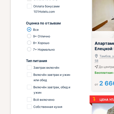
Оплата бонусами
101Hotels.com
Оценка по отзывам
Все
9+ Отлично
;
Апартам
8+ Хорошо
Елецкой 
7+ Нормально
Тамбов, у
Тип питания
58
До центра
Завтрак включён
Бесплатная
Включён завтрак и ужин
или обед
2 66
от
Включён завтрак, обед и
ужин
Всё включено
ЦЕНА УП
Собственная кухня