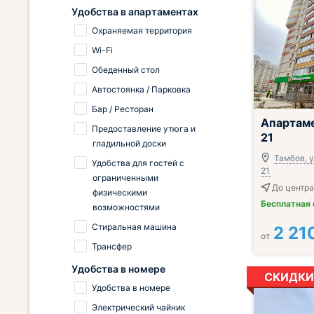
Удобства в апартаментах
Охраняемая территория
Wi-Fi
Обеденный стол
Автостоянка / Парковка
Бар / Ресторан
;
Апартам
Предоставление утюга и
21
гладильной доски
Тамбов, у
Удобства для гостей с
21
ограниченными
До центра
физическими
Бесплатная
возможностями
Стиральная машина
2 21
от
Трансфер
Удобства в номере
СКИДКИ
Удобства в номере
Электрический чайник