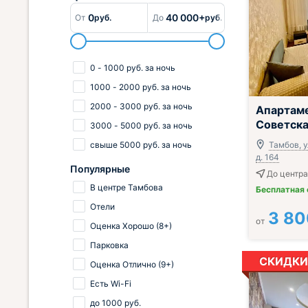
0
40 000+
От
руб.
До
руб.
0
-
1000
руб.
за ночь
1000
-
2000
руб.
за ночь
;
2000
-
3000
руб.
за ночь
Апартам
Советска
3000
-
5000
руб.
за ночь
свыше
5000
руб.
за ночь
Тамбов, у
д. 164
Популярные
До центра 
В центре Тамбова
Бесплатная
Отели
3 80
от
Оценка Хорошо (8+)
Парковка
СКИДКИ
Оценка Отлично (9+)
Есть Wi-Fi
до
1000
руб.