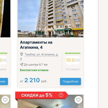
;
Апартаменты на
Агапкина, 4
ОЛЕПНО
ВЕЛИКОЛЕПНО
Тамбов, ул. Агапкина, д.
4
0
10.0
/
10
/
10
До центра 6.7 км
зывов
8 отзывов
Бесплатная отмена
2 210
от
руб.
нее
Подробнее
5%
СКИДКИ до