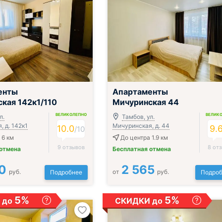
;
енты
Апартаменты
кая 142к1/110
Мичуринская 44
ВЕЛИКОЛЕПНО
ВЕЛИК
л.
Тамбов, ул.
 д. 142к1
Мичуринская, д. 44
10.0
9.
/
10
 6 км
До центра 1.9 км
9 отзывов
8 от
 отмена
Бесплатная отмена
0
2 565
руб.
от
руб.
Подробнее
Подроб
5%
5%
 до
СКИДКИ до