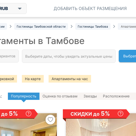
RUB
ДОБАВИТЬ ОБЪЕКТ РАЗМЕЩЕНИЯ
сии
Гостиницы Тамбовской области
Гостиницы Тамбова
Апартам
таменты в Тамбове
Выбрат
рковкой
На карте
Апартаменты на час
:
Популярность
Оценка по отзывам
Звезды
Расположение
5%
5%
 до
СКИДКИ до