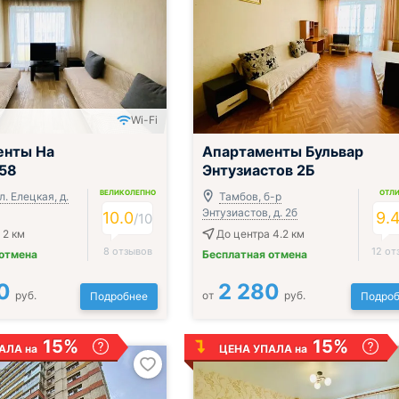
Wi-Fi
;
енты На
Апартаменты Бульвар
58
Энтузиастов 2Б
ВЕЛИКОЛЕПНО
ОТЛ
л. Елецкая, д.
Тамбов, б-р
Энтузиастов, д. 2б
10.0
9.
/
10
 2 км
До центра 4.2 км
8 отзывов
12 от
 отмена
Бесплатная отмена
0
2 280
руб.
от
руб.
Подробнее
Подроб
15%
15%
АЛА на
ЦЕНА УПАЛА на