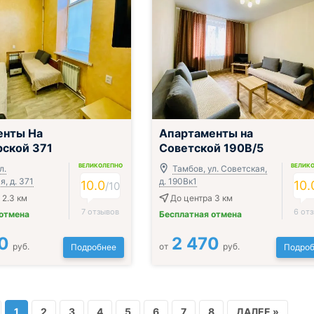
;
енты На
Апартаменты на
ской 371
Советской 190В/5
ВЕЛИКОЛЕПНО
ВЕЛИК
л.
Тамбов, ул. Советская,
, д. 371
д. 190Вк1
10.0
10.
/
10
 2.3 км
До центра 3 км
7 отзывов
6 от
 отмена
Бесплатная отмена
0
2 470
руб.
от
руб.
Подробнее
Подроб
1
2
3
4
5
6
7
8
ДАЛЕЕ »