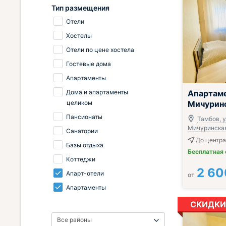
Тип размещения
Отели
Хостелы
Отели по цене хостела
Гостевые дома
Апартаменты
Дома и апартаменты
Апартам
целиком
Мичуринс
Пансионаты
Тамбов, у
Мичуринская,
Санатории
До центра
Базы отдыха
Бесплатная
Коттеджи
2 60
Апарт-отели
от
Апартаменты
СКИДКИ
Все районы