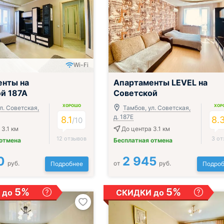
Wi-Fi
;
енты на
Апартаменты LEVEL на
й 187А
Советской
ХОРОШО
ХОР
л. Советская,
Тамбов, ул. Советская,
д. 187Е
8.1
8.
/
10
 3.1 км
До центра 3.1 км
12 отзывов
3 от
 отмена
Бесплатная отмена
0
2 945
руб.
от
руб.
Подробнее
Подроб
5%
5%
 до
СКИДКИ до