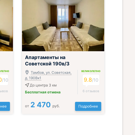
;
Апартаменты на
Советской 190в/3
ОЛЕПНО
ВЕЛИКОЛЕПНО
Тамбов, ул. Советская,
д. 190Вк1
0
9.8
/
10
/
10
До центра 3 км
зывов
6 отзывов
Бесплатная отмена
2 470
от
руб.
нее
Подробнее