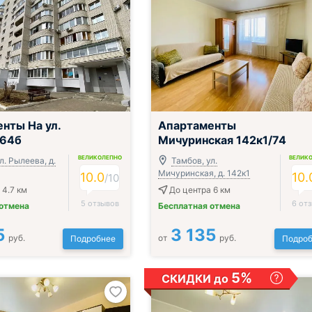
;
нты На ул.
Апартаменты
 64б
Мичуринская 142к1/74
ВЕЛИКОЛЕПНО
ВЕЛИК
л. Рылеева, д.
Тамбов, ул.
Мичуринская, д. 142к1
10.0
10.
/
10
 4.7 км
До центра 6 км
5 отзывов
6 от
 отмена
Бесплатная отмена
5
3 135
руб.
от
руб.
Подробнее
Подроб
5%
СКИДКИ до