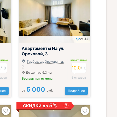
Wi-Fi
Апартаменты На ул.
Ореховой, 3
ОЛЕПНО
ВЕЛИКОЛЕПНО
Тамбов, ул. Ореховая, д.
3
6
10.0
/
10
/
10
До центра 6.3 км
зывов
6 отзывов
Бесплатная отмена
5 000
от
руб.
нее
Подробнее
5%
СКИДКИ до