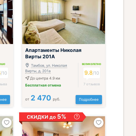
;
Апартаменты Николая
Вирты 201А
ОШО
ВЕЛИКОЛЕПНО
Тамбов, ул. Николая
Вирты, д. 201а
3
9.8
/
10
/
10
До центра 4.9 км
зыва
7 отзывов
Бесплатная отмена
2 470
от
руб.
нее
Подробнее
5%
СКИДКИ до