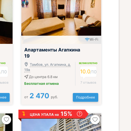
Wi-Fi
;
Апартаменты Агапкина
19
ИЧНО
ВЕЛИКОЛЕПНО
Тамбов, ул. Агапкина, д.
19а
4
10.0
/
10
/
10
До центра 6.8 км
зывов
7 отзывов
Бесплатная отмена
2 470
от
руб.
нее
Подробнее
15%
ЦЕНА УПАЛА на