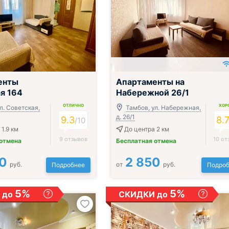
;
енты
Апартаменты на
я 164
Набережной 26/1
ОТЛИЧНО
ХОР
л. Советская,
Тамбов, ул. Набережная,
д. 26/1
9.3
8.
/
10
1.9 км
До центра 2 км
9 отзывов
10 от
 отмена
Бесплатная отмена
0
2 850
руб.
от
руб.
Подробнее
Подроб
5%
5%
 до
СКИДКИ до