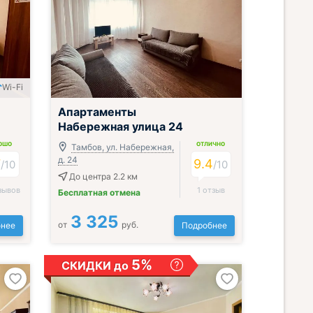
Wi-Fi
;
Апартаменты
Набережная улица 24
ОШО
ОТЛИЧНО
Тамбов, ул. Набережная,
д. 24
7
9.4
/
10
/
10
До центра 2.2 км
зывов
1 отзыв
Бесплатная отмена
3 325
от
руб.
нее
Подробнее
5%
СКИДКИ до