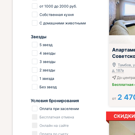
от
1000
до
2000
руб.
Собственная кухня
С домашними животными
Звезды
5 звезд
;
Апартам
4 звезды
Советско
3 звезды
Тамбов, у
2 звезды
д. 187а
До центра
1 звезда
Бесплатная
Без звезд
2 47
от
Условия бронирования
Оплата при заселении
СКИДКИ
Бесплатная отмена
Онлайн на сайте
Оплата по счету