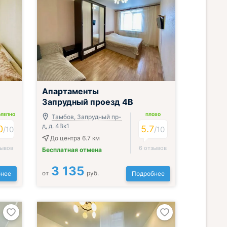
;
Апартаменты
Запрудный проезд 4В
ОЛЕПНО
ПЛОХО
Тамбов, Запрудный пр-
д, д. 4Вк1
0
5.7
/
10
/
10
До центра 6.7 км
зывов
6 отзывов
Бесплатная отмена
3 135
от
руб.
нее
Подробнее