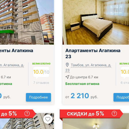
;
енты Агапкина
Апартаменты Агапкина
23
ВЕЛИКОЛЕПНО
ВЕЛИК
л. Агапкина, д.
Тамбов, ул. Агапкина, д.
23
10.0
10.
/
10
 6.7 км
До центра 6.7 км
7 отзывов
6 от
 отмена
Бесплатная отмена
0
2 210
руб.
от
руб.
Подробнее
Подроб
5%
5%
 до
СКИДКИ до