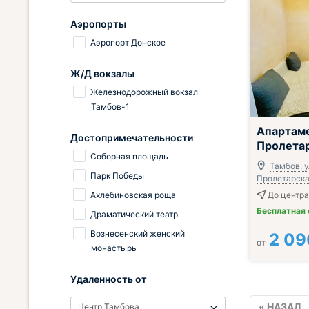
Аэропорты
Аэропорт Донское
Ж/Д вокзалы
Железнодорожный вокзал
Тамбов-1
;
Апартам
Достопримечательности
Пролетар
Соборная площадь
Тамбов, у
Парк Победы
Пролетарская
Ахлебиновская роща
До центра
Бесплатная
Драматический театр
Вознесенский женский
2 09
от
монастырь
Удаленность от
« НАЗАД
Центр Тамбова