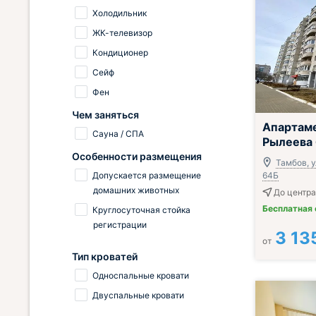
Холодильник
ЖК-телевизор
Кондиционер
Сейф
Фен
Чем заняться
;
Апартаме
Сауна / СПА
Рылеева
Особенности размещения
Тамбов, у
Допускается размещение
64Б
домашних животных
До центра
Бесплатная
Круглосуточная стойка
регистрации
3 13
от
Тип кроватей
Односпальные кровати
Двуспальные кровати